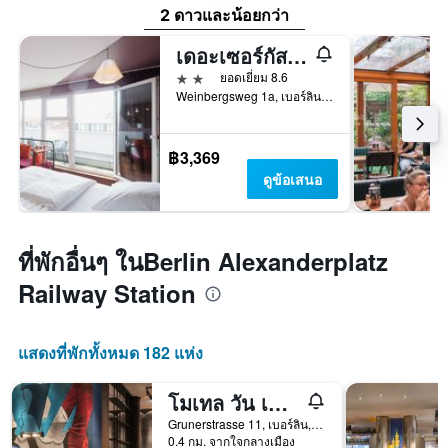
2 ดาวและน้อยกว่า
เดอะเซอร์กัสโฮสเทล
2 ดาว
ยอดเยี่ยม 8.6
Weinbergsweg 1a, เบอร์ลิน, เยอรมนี
฿3,369
ดูข้อเสนอ
ที่พักอื่นๆ ในBerlin Alexanderplatz
Railway Station
แสดงที่พักทั้งหมด 182 แห่ง
โมเทล วัน เบอร์ลิน-อเล็กซานเดอร์พลาทซ์
Grunerstrasse 11, เบอร์ลิน, เยอรมนี
0.4 กม. จากใจกลางเมือง