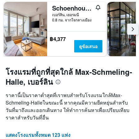
ของ
Schoenhouse Apartments
สัปดาห์
เบอร์ลิน, เยอรมนี
แผนภูมิ
0.8 กม. จากใจกลางเมือง
มี
แกน
Y
฿4,377
1
แกน
ดูข้อเสนอ
แแส
ดง
ราคา
เฉลี่ย
โรงแรมที่ถูกที่สุดใกล้ Max-Schmeling-
ของ
Halle, เบอร์ลิน
ห้อง
พัก
ราคานี้เป็นราคาต่ำสุดที่เราพบสำหรับโรงแรมใกล้Max-
Schmeling-Halleในขณะนี้ หากคุณมีความยืดหยุ่นสำหรับ
วันที่มาถึงและออกเดินทาง ให้ทำการค้นหาเพื่อเปรียบเทียบ
ราคาสำหรับวันที่อื่น
แสดงโรงแรมทั้งหมด 123 แห่ง