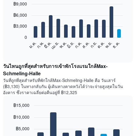
฿9,000
Bar
Chart
฿6,000
graphic.
chart
with
12
฿3,000
bars.
0
แผนภูมิ
ม.ค.
ก.พ.
มี.ค.
เม.ย.
พ.ค.
มิ.ย.
ก.ค.
ส.ค.
ก.ย.
ต.ค.
พ.ย.
ธ.ค.
ต่อ
End
of
ไป
interactive
นี้
chart
แสดง
วันไหนถูกที่สุดสำหรับการเข้าพักโรงแรมใกล้Max-
ราคา
Schmeling-Halle
เฉลี่ย
วันที่ถูกที่สุดสำหรับที่พักใกล้Max-Schmeling-Halle คือ วันเสาร์
ของ
(฿3,130) ในทางกลับกัน ผู้เดินทางคาดหวังได้ว่าจะจ่ายสูงสุดในวัน
ห้อง
อังคาร ซึ่งราคาเฉลี่ยต่อคืนอยู่ที่ ฿12,325
พัก
ใน
฿15,000
แต่ละ
เดือน
Bar
Chart
graphic.
฿10,000
แผนภูมิ
chart
with
มี
7
฿5,000
แกน
bars.
X