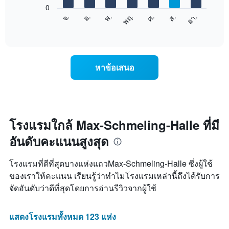
1
0
แผนภูมิ
แกน
จ.
พฤ.
อา.
พ.
ส.
อ.
ศ.
ต่อ
End
แสดง
of
ไป
เดือน
interactive
นี้
chart
แผนภูมิ
แสดง
มี
ราคา
แกน
หาข้อเสนอ
เฉลี่ย
Y
ของ
1
ห้อง
แกน
พัก
แแส
ใน
ดง
แต่ละ
โรงแรมใกล้ Max-Schmeling-Halle ที่มี
ราคา
วัน
เฉลี่ย
อันดับคะแนนสูงสุด
ของ
ของ
สัปดาห์
ห้อง
แผนภูมิ
พัก
โรงแรมที่ดีที่สุดบางแห่งแถวMax-Schmeling-Halle ซึ่งผู้ใช้
มี
ของเราให้คะแนน เรียนรู้ว่าทำไมโรงแรมเหล่านี้ถึงได้รับการ
แกน
จัดอันดับว่าดีที่สุดโดยการอ่านรีวิวจากผู้ใช้
X
1
แกน
แสดงโรงแรมทั้งหมด 123 แห่ง
แสดง
วัน