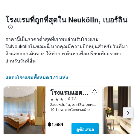
นี้
X
เมื่อ
ซึ่ง
1
ใกล้
พบใน
แกน
ถึง
โรงแรมที่ถูกที่สุดใน Neukölln, เบอร์ลิน
3
แสดง
วัน
วัน
หมวด
ที่
ที่
หมู่
เข้า
ผ่าน
ราคานี้เป็นราคาต่ำสุดที่เราพบสำหรับโรงแรม
โรงแรม
พัก
มา
ตาม
แผนภูมิ
ในNeuköllnในขณะนี้ หากคุณมีความยืดหยุ่นสำหรับวันที่มา
จำนวน
มี
ถึงและออกเดินทาง ให้ทำการค้นหาเพื่อเปรียบเทียบราคา
ดาว
แกน
สำหรับวันที่อื่น
แผนภูมิ
X
มี
1
แกน
แกน
แสดงโรงแรมทั้งหมด 174 แห่ง
Y
แสดง
1
จำนวน
แกน
วัน
โรงแรมแอตแลนติก เบอร์ลิน
แสดง
ก่อน
3 ดาว
ดี 7.8
ราคา
การ
Zadekstr. 1a, เบอร์ลิน, เยอรมนี
เฉลี่ย
เข้า
10.1 กม. จากใจกลางเมือง
ของ
พัก
ห้อง
แผนภูมิ
฿1,684
พัก
มี
ดูข้อเสนอ
ใน
แกน