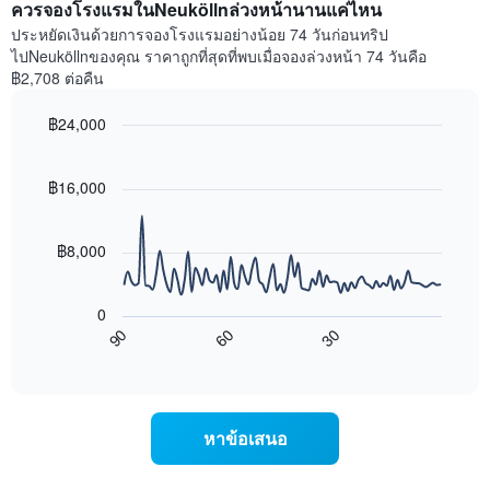
แกน
ควรจองโรงแรมในNeuköllnล่วงหน้านานแค่ไหน
ของ
X
ห้อง
ประหยัดเงินด้วยการจองโรงแรมอย่างน้อย 74 วันก่อนทริป
1
พัก
ไปNeuköllnของคุณ ราคาถูกที่สุดที่พบเมื่อจองล่วงหน้า 74 วันคือ
แกน
ใน
฿2,708 ต่อคืน
แสดง
สุด
หมวด
สัปดาห์
฿24,000
หมู่
นี้
โรงแรม
Line
Chart
ที่
graphic.
chart
ตาม
พบ
with
฿16,000
จำนวน
ใน
90
ดาว
ช่วง
data
แผนภูมิ
points.
3
฿8,000
มี
วัน
แกน
ที่
แผนภูมิ
Y
ผ่าน
ต่อ
0
1
มา
ไป
90
60
30
แกน
โดย
นี้
End
แสดง
of
รวบรวม
แสดง
interactive
ราคา
ตาม
การ
chart
เฉลี่ย
ระดับ
เปลี่ยนแปลง
ของ
ดาว
ของ
หาข้อเสนอ
ห้อง
แผนภูมิ
ราคา
พัก
มี
ห้อง
คืน
แกน
พัก