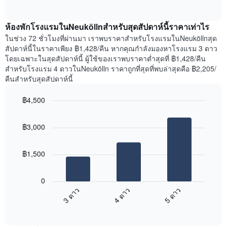
วัน
of
ราคา
interactive
ของ
เฉลี่ย
chart
สัปดาห์
ห้องพักโรงแรมในNeuköllnสำหรับสุดสัปดาห์นี้ราคาเท่าไร
ของ
แผนภูมิ
ห้อง
ในช่วง 72 ชั่วโมงที่ผ่านมา เราพบราคาสำหรับโรงแรมในNeuköllnสุด
มี
พัก
สัปดาห์นี้ในราคาเพียง ฿1,428/คืน หากคุณกำลังมองหาโรงแรม 3 ดาว
แกน
คืน
โดยเฉพาะในสุดสัปดาห์นี้ ผู้ใช้ของเราพบราคาต่ำสุดที่ ฿1,428/คืน
Y
นี้
สำหรับโรงแรม 4 ดาวในNeukölln ราคาถูกที่สุดที่พบล่าสุดคือ ฿2,205/
1
ที่
คืนสำหรับสุดสัปดาห์นี้
แกน
พบ
แแส
ใน
฿4,500
ดง
ช่วง
ราคา
Bar
Chart
3
เฉลี่ย
graphic.
chart
วัน
฿3,000
with
ของ
ที่
3
ห้อง
ผ่าน
bars.
พัก
มา
฿1,500
โดย
แผนภูมิ
รวบรวม
ต่อ
0
ตาม
ไป
3 ดาว
4 ดาว
5 ดาว
ระดับ
นี้
ดาว
End
แสดง
of
แผนภูมิ
ราคา
interactive
มี
เฉลี่ย
chart