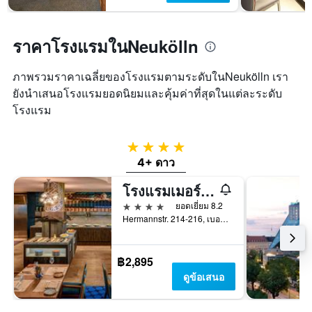
ช่วง
Y
สุด
1
สัปดาห์
แกน
ราคาโรงแรมในNeukölln
นี้
แแส
ที่
ดง
พบ
ราคา
ภาพรวมราคาเฉลี่ยของโรงแรมตามระดับในNeukölln เรา
ใน
เฉลี่ย
ยังนำเสนอโรงแรมยอดนิยมและคุ้มค่าที่สุดในแต่ละระดับ
ช่วง
ของ
โรงแรม
3
ห้อง
วัน
พัก
ที่
4 ดาว
ผ่าน
4+ ดาว
มา
โรงแรมเมอร์เคียว เบอร์ลิน สนามบินเทมเพลโฮฟ
4 ดาว
ยอดเยี่ยม 8.2
Hermannstr. 214-216, เบอร์ลิน, เยอรมนี
฿2,895
ดูข้อเสนอ