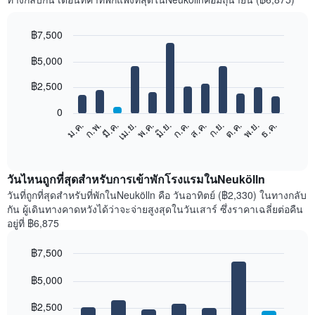
฿7,500
Bar
Chart
฿5,000
graphic.
chart
with
12
฿2,500
bars.
0
แผนภูมิ
ม.ค.
ก.พ.
มี.ค.
เม.ย.
พ.ค.
มิ.ย.
ก.ค.
ส.ค.
ก.ย.
ต.ค.
พ.ย.
ธ.ค.
ต่อ
End
of
ไป
interactive
นี้
chart
แสดง
วันไหนถูกที่สุดสำหรับการเข้าพักโรงแรมในNeukölln
ราคา
วันที่ถูกที่สุดสำหรับที่พักในNeukölln คือ วันอาทิตย์ (฿2,330) ในทางกลับ
เฉลี่ย
กัน ผู้เดินทางคาดหวังได้ว่าจะจ่ายสูงสุดในวันเสาร์ ซึ่งราคาเฉลี่ยต่อคืน
ของ
อยู่ที่ ฿6,875
ห้อง
พัก
฿7,500
ใน
Bar
แต่ละ
Chart
graphic.
฿5,000
chart
เดือน
with
แผนภูมิ
7
฿2,500
มี
bars.