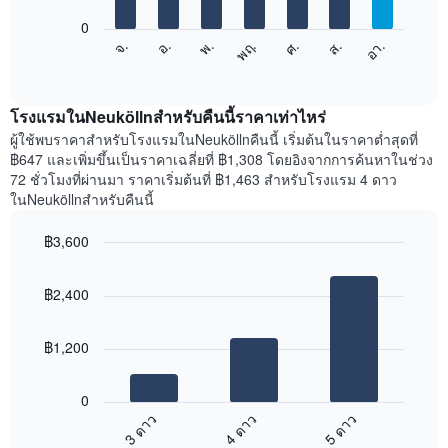
แกน
0
X
แผนภูมิ
ศ.
พฤ.
พ.
อ.
จ.
อา.
ส.
1
ต่อ
End
แกน
of
ไป
interactive
แสดง
นี้
chart
เดือน
แสดง
โรงแรมในNeuköllnสำหรับคืนนี้ราคาเท่าไหร่
แผนภูมิ
ราคา
ผู้ใช้พบราคาสำหรับโรงแรมในNeuköllnคืนนี้ เริ่มต้นในราคาต่ำสุดที่
มี
เฉลี่ย
฿647 และเพิ่มขึ้นเป็นราคาเฉลี่ยที่ ฿1,308 โดยอิงจากการค้นหาในช่วง
แกน
ของ
72 ชั่วโมงที่ผ่านมา ราคาเริ่มต้นที่ ฿1,463 สำหรับโรงแรม 4 ดาว
Y
ห้อง
ในNeuköllnสำหรับคืนนี้
1
พัก
แกน
ใน
แแส
฿3,600
แต่ละ
ดง
Bar
วัน
Chart
ราคา
graphic.
chart
ของ
฿2,400
with
เฉลี่ย
สัปดาห์
3
ของ
แผนภูมิ
bars.
ห้อง
มี
฿1,200
พัก
แกน
แผนภูมิ
X
ต่อ
1
0
ไป
แกน
3 ดาว
4 ดาว
5 ดาว
นี้
แสดง
End
แสดง