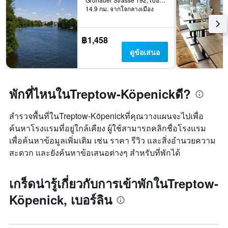
ก่อน
14.9 กม. จากใจกลางเมือง
เฉลี่ย
การ
ของ
เข้า
ห้อง
พัก
พัก
฿1,458
แผนภูมิ
ใน
มี
ดูข้อเสนอ
ช่วง
แกน
สุด
Y
สัปดาห์
1
นี้
แกน
พักที่ไหนในTreptow-Köpenickดี?
ที่
แแส
พบ
ดง
สำรวจพื้นที่ในTreptow-Köpenickที่คุณวางแผนจะไปเพื่อ
ใน
ราคา
ช่วง
ค้นหาโรงแรมที่อยู่ใกล้เคียง ผู้ใช้สามารถคลิกชื่อโรงแรม
เฉลี่ย
3
ของ
เพื่อค้นหาข้อมูลเพิ่มเติม เช่น ราคา รีวิว และสิ่งอำนวยความ
วัน
ห้อง
สะดวก และยังค้นหาข้อเสนอต่างๆ สำหรับที่พักได้
ที่
พัก
ผ่าน
มา
เกร็ดน่ารู้เกี่ยวกับการเข้าพักในTreptow-
Köpenick, เบอร์ลิน