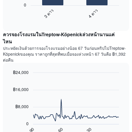
ต่อ
ระดับ
0
ไป
ดาว
3 ดาว
4 ดาว
นี้
แผนภูมิ
End
แสดง
มี
of
ราคา
interactive
แกน
เฉลี่ย
chart
X
ควรจองโรงแรมในTreptow-Köpenickล่วงหน้านานแค่
ของ
1
ห้อง
ไหน
แกน
พัก
ประหยัดเงินด้วยการจองโรงแรมอย่างน้อย 67 วันก่อนทริปไปTreptow-
แสดง
ใน
หมวด
Köpenickของคุณ ราคาถูกที่สุดที่พบเมื่อจองล่วงหน้า 67 วันคือ ฿1,392
สุด
หมู่
ต่อคืน
สัปดาห์
โรงแรม
นี้
ตาม
฿24,000
ที่
จำนวน
พบ
Line
Chart
ดาว
graphic.
chart
ใน
แผนภูมิ
with
฿16,000
ช่วง
มี
90
3
data
แกน
วัน
points.
Y
฿8,000
ที่
1
ผ่าน
แผนภูมิ
แกน
มา
ต่อ
แสดง
0
โดย
ไป
ราคา
90
60
30
รวบรวม
นี้
End