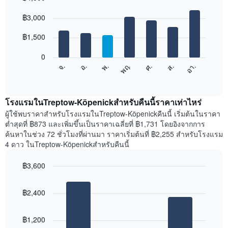
เดือน
Bar
Chart
graphic.
฿3,000
แผนภูมิ
chart
with
มี
7
฿1,500
แกน
bars.
X
1
0
แผนภูมิ
แกน
ศ.
พฤ.
พ.
อ.
จ.
อา.
ส.
ต่อ
End
แสดง
of
ไป
เดือน
interactive
นี้
chart
แผนภูมิ
แสดง
โรงแรมในTreptow-Köpenickสำหรับคืนนี้ราคาเท่าไหร่
มี
ราคา
ผู้ใช้พบราคาสำหรับโรงแรมในTreptow-Köpenickคืนนี้ เริ่มต้นในราคา
แกน
เฉลี่ย
ต่ำสุดที่ ฿873 และเพิ่มขึ้นเป็นราคาเฉลี่ยที่ ฿1,731 โดยอิงจากการ
Y
ของ
1
ค้นหาในช่วง 72 ชั่วโมงที่ผ่านมา ราคาเริ่มต้นที่ ฿2,255 สำหรับโรงแรม
ห้อง
แกน
4 ดาว ในTreptow-Köpenickสำหรับคืนนี้
พัก
แแส
ใน
ดง
฿3,600
แต่ละ
ราคา
Bar
วัน
Chart
เฉลี่ย
graphic.
chart
ของ
ของ
฿2,400
with
สัปดาห์
ห้อง
3
แผนภูมิ
bars.
พัก
มี
฿1,200
แกน