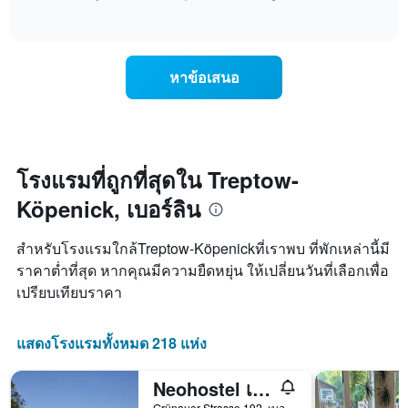
เฉลี่ย
ตาม
of
แสดง
ของ
interactive
ระดับ
การ
chart
ห้อง
ดาว
เปลี่ยนแปลง
พัก
แผนภูมิ
ของ
คืน
หาข้อเสนอ
มี
ราคา
นี้
แกน
ห้อง
ซึ่ง
X
พัก
พบใน
1
เมื่อ
3
แกน
ใกล้
วัน
แสดง
ถึง
โรงแรมที่ถูกที่สุดใน Treptow-
ที่
หมวด
วัน
ผ่าน
หมู่
Köpenick, เบอร์ลิน
ที่
มา
โรงแรม
เข้า
ตาม
พัก
สำหรับโรงแรมใกล้Treptow-Köpenickที่เราพบ ที่พักเหล่านี้มี
จำนวน
แผนภูมิ
ราคาต่ำที่สุด หากคุณมีความยืดหยุ่น ให้เปลี่ยนวันที่เลือกเพื่อ
ดาว
มี
แผนภูมิ
เปรียบเทียบราคา
แกน
มี
X
แกน
1
Y
แสดงโรงแรมทั้งหมด 218 แห่ง
แกน
1
แสดง
แกน
จำนวน
Neohostel เบอร์ลิน
แสดง
วัน
ราคา
Grünauer Strasse 192, เบอร์ลิน, เยอรมนี