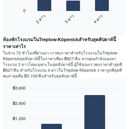
แผนภูมิ
X
ต่อ
1
0
ไป
แกน
2 ดาว
3 ดาว
4 ดาว
นี้
แสดง
End
แสดง
วัน
of
ราคา
interactive
ของ
เฉลี่ย
chart
สัปดาห์
ห้องพักโรงแรมในTreptow-Köpenickสำหรับสุดสัปดาห์นี้
ของ
แผนภูมิ
ห้อง
ราคาเท่าไร
มี
พัก
ในช่วง 72 ชั่วโมงที่ผ่านมา เราพบราคาสำหรับโรงแรมในTreptow-
แกน
คืน
Köpenickสุดสัปดาห์นี้ในราคาเพียง ฿827/คืน หากคุณกำลังมองหา
Y
นี้
โรงแรม 3 ดาวโดยเฉพาะในสุดสัปดาห์นี้ ผู้ใช้ของเราพบราคาต่ำสุดที่
1
ที่
฿827/คืน สำหรับโรงแรม 4 ดาวในTreptow-Köpenick ราคาถูกที่สุดที่
แกน
พบ
แแส
พบล่าสุดคือ ฿3,109/คืนสำหรับสุดสัปดาห์นี้
ใน
ดง
ช่วง
ราคา
฿3,600
3
เฉลี่ย
วัน
Bar
Chart
ของ
graphic.
chart
ที่
ห้อง
฿2,400
with
ผ่าน
พัก
2
มา
bars.
โดย
฿1,200
รวบรวม
แผนภูมิ
ตาม