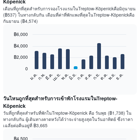
Köpenick
เดือนที่ถูกที่สุดสำหรับการจองโรงแรมในTreptow-Köpenickคือมิถุนายน
(฿537) ในทางกลับกัน เดือนที่ค่าที่พักแพงที่สุดในTreptow-Köpenickคือ
กันยายน (฿4,574)
฿6,000
Bar
Chart
฿4,000
graphic.
chart
with
12
฿2,000
bars.
0
แผนภูมิ
ม.ค.
ก.พ.
มี.ค.
เม.ย.
พ.ค.
มิ.ย.
ก.ค.
ส.ค.
ก.ย.
ต.ค.
พ.ย.
ธ.ค.
ต่อ
End
of
ไป
interactive
นี้
chart
แสดง
วันไหนถูกที่สุดสำหรับการเข้าพักโรงแรมในTreptow-
ราคา
Köpenick
เฉลี่ย
วันที่ถูกที่สุดสำหรับที่พักในTreptow-Köpenick คือ วันพุธ (฿1,738) ใน
ของ
ทางกลับกัน ผู้เดินทางคาดหวังได้ว่าจะจ่ายสูงสุดในวันอาทิตย์ ซึ่งราคา
ห้อง
เฉลี่ยต่อคืนอยู่ที่ ฿3,665
พัก
ใน
฿4,500
แต่ละ