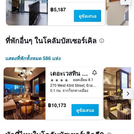
฿5,187
ดูข้อเสนอ
ที่พักอื่นๆ ในโคลัมบัสเซอร์เคิล
แสดงที่พักทั้งหมด 586 แห่ง
เดอะเวสทิน นิวยอร์ก ที่ไทม์สแควร์
4 ดาว
ยอดเยี่ยม 8.1
270 West 43rd Street, นิวยอร์ก, NY, สหรัฐอเมริกา
0.1 กม. จากใจกลางเมือง
฿10,173
ดูข้อเสนอ