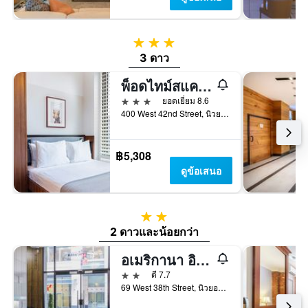
3 ดาว
3 ดาว
พ็อดไทม์สแควร์
3 ดาว
ยอดเยี่ยม 8.6
400 West 42nd Street, นิวยอร์ก, NY, สหรัฐอเมริกา
฿5,308
ดูข้อเสนอ
2 ดาว
2 ดาวและน้อยกว่า
อเมริกานา อินน์
2 ดาว
ดี 7.7
69 West 38th Street, นิวยอร์ก, NY, สหรัฐอเมริกา