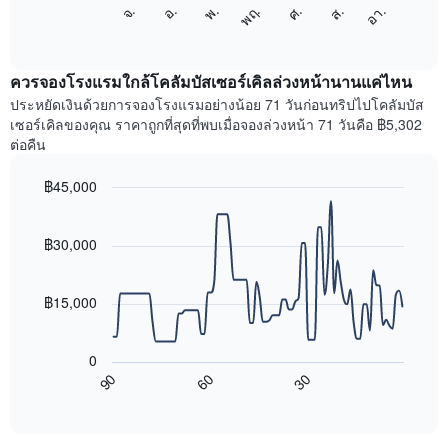
แผนภูมิ
แกน
จ.
พฤ.
อา.
พ.
ส.
อ.
ศ.
ต่อ
End
แสดง
of
ไป
เดือน
interactive
นี้
chart
แผนภูมิ
แสดง
ควรจองโรงแรมใกล้โคลัมบัสเซอร์เคิลล่วงหน้านานแค่ไหน
มี
ราคา
ประหยัดเงินด้วยการจองโรงแรมอย่างน้อย 71 วันก่อนทริปไปโคลัมบัส
แกน
เฉลี่ย
เซอร์เคิลของคุณ ราคาถูกที่สุดที่พบเมื่อจองล่วงหน้า 71 วันคือ ฿5,302
Y
ของ
1
ต่อคืน
ห้อง
แกน
พัก
แแส
฿45,000
ใน
ดง
Line
แต่ละ
Chart
ราคา
graphic.
chart
วัน
เฉลี่ย
with
฿30,000
ของ
ของ
90
สัปดาห์
data
ห้อง
แผนภูมิ
points.
พัก
฿15,000
มี
แกน
แผนภูมิ
X
ต่อ
0
1
ไป
90
60
30
แกน
นี้
End
of
แสดง
แสดง
interactive
วัน
การ
chart
ของ
เปลี่ยนแปลง