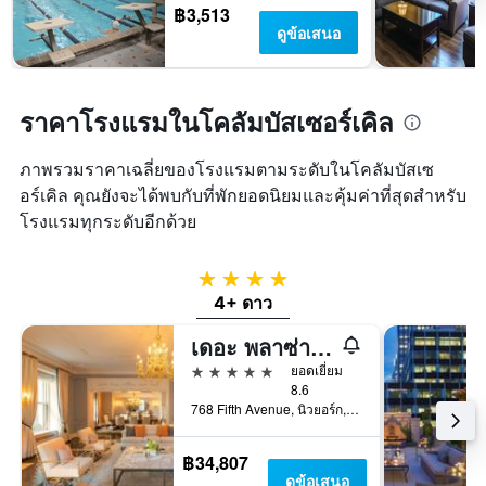
฿3,513
ดูข้อเสนอ
ราคาโรงแรมในโคลัมบัสเซอร์เคิล
ภาพรวมราคาเฉลี่ยของโรงแรมตามระดับในโคลัมบัสเซ
อร์เคิล คุณยังจะได้พบกับที่พักยอดนิยมและคุ้มค่าที่สุดสำหรับ
โรงแรมทุกระดับอีกด้วย
4 ดาว
4+ ดาว
เดอะ พลาซ่า, อะ แฟร์มอนต์ โรงแรม
5 ดาว
ยอดเยี่ยม
8.6
768 Fifth Avenue, นิวยอร์ก, NY, สหรัฐอเมริกา
฿34,807
ดูข้อเสนอ