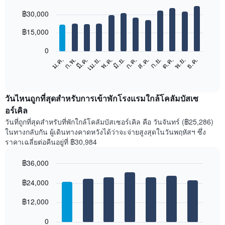
Bar
Chart
฿30,000
graphic.
chart
with
12
฿15,000
bars.
0
แผนภูมิ
ก.พ.
พ.ค.
ส.ค.
พ.ย.
มี.ค.
มิ.ย.
ก.ย.
ธ.ค.
เม.ย.
ก.ค.
ต.ค.
ม.ค.
ต่อ
End
of
ไป
interactive
นี้
chart
แสดง
วันไหนถูกที่สุดสำหรับการเข้าพักโรงแรมใกล้โคลัมบัสเซ
ราคา
อร์เคิล
เฉลี่ย
วันที่ถูกที่สุดสำหรับที่พักใกล้โคลัมบัสเซอร์เคิล คือ วันจันทร์ (฿25,286)
ของ
ในทางกลับกัน ผู้เดินทางคาดหวังได้ว่าจะจ่ายสูงสุดในวันพฤหัสฯ ซึ่ง
ห้อง
ราคาเฉลี่ยต่อคืนอยู่ที่ ฿30,984
พัก
ใน
฿36,000
แต่ละ
เดือน
Bar
Chart
graphic.
฿24,000
แผนภูมิ
chart
with
มี
7
฿12,000
แกน
bars.
X
1
0