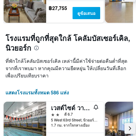
พัก
แผนภูมิ
฿27,755
มี
ดูข้อเสนอ
แกน
Y
1
แกน
โรงแรมที่ถูกที่สุดใกล้ โคลัมบัสเซอร์เคิล,
แแส
นิวยอร์ก
ดง
ราคา
เฉลี่ย
ที่พักใกล้โคลัมบัสเซอร์เคิล เหล่านี้มีค่าใช้จ่ายต่อคืนต่ำที่สุด
ของ
จากที่เราพบมา หากคุณมีความยืดหยุ่น ให้เปลี่ยนวันที่เลือก
ห้อง
เพื่อเปรียบเทียบราคา
พัก
แสดงโรงแรมทั้งหมด 586 แห่ง
เวสต์ไซด์ วายเอ็มซีเอ
2 ดาว
ดี 6.7
5 West 63rd Street, นิวยอร์ก, NY, สหรัฐอเมริกา
1.7 กม. จากใจกลางเมือง