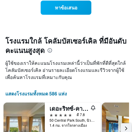
สัปดาห์
ของ
หาข้อเสนอ
แผนภูมิ
ราคา
มี
ห้อง
แกน
พัก
Y
เมื่อ
1
ใกล้
แกน
ถึง
โรงแรมใกล้ โคลัมบัสเซอร์เคิล ที่มีอันดับ
แแส
วัน
ดง
คะแนนสูงสุด
ที่
ราคา
เข้า
เฉลี่ย
พัก
ผู้ใช้ของเราให้คะแนนโรงแรมเหล่านี้ว่าเป็นที่พักที่ดีที่สุดใกล้
ของ
แผนภูมิ
โคลัมบัสเซอร์เคิล อ่านรายละเอียดโรงแรมและรีวิวจากผู้ใช้
ห้อง
มี
พัก
เพื่อค้นหาโรงแรมที่เหมาะกับคุณ
แกน
X
1
แสดงโรงแรมทั้งหมด 586 แห่ง
แกน
แสดง
จำนวน
เดอะริทซ์-คาร์ลตัน นิวยอร์ก เซ็นทรัลพาร์ค
วัน
5 ดาว
ดี 7.8
ก่อน
50 Central Park South, นิวยอร์ก, NY, สหรัฐอเมริกา
การ
1.4 กม. จากใจกลางเมือง
เข้า