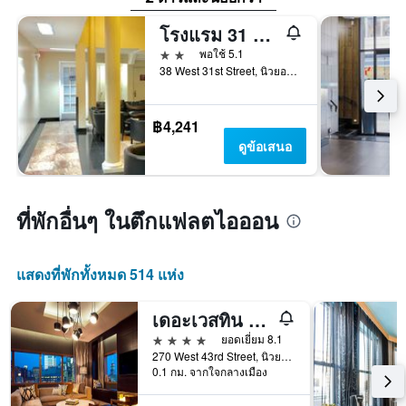
โรงแรม 31 สตรีท บรอดเวย์
2 ดาว
พอใช้ 5.1
38 West 31st Street, นิวยอร์ก, NY, สหรัฐอเมริกา
฿4,241
ดูข้อเสนอ
ที่พักอื่นๆ ในตึกแฟลตไอออน
แสดงที่พักทั้งหมด 514 แห่ง
เดอะเวสทิน นิวยอร์ก ที่ไทม์สแควร์
4 ดาว
ยอดเยี่ยม 8.1
270 West 43rd Street, นิวยอร์ก, NY, สหรัฐอเมริกา
0.1 กม. จากใจกลางเมือง