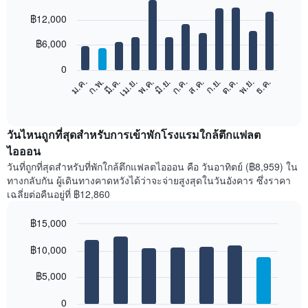
Bar
Chart
฿12,000
graphic.
chart
with
12
฿6,000
bars.
0
แผนภูมิ
ก.พ.
พ.ค.
ส.ค.
พ.ย.
มี.ค.
มิ.ย.
ก.ย.
ธ.ค.
เม.ย.
ก.ค.
ต.ค.
ม.ค.
ต่อ
End
of
ไป
interactive
นี้
chart
แสดง
วันไหนถูกที่สุดสำหรับการเข้าพักโรงแรมใกล้ตึกแฟลต
ราคา
ไอออน
เฉลี่ย
วันที่ถูกที่สุดสำหรับที่พักใกล้ตึกแฟลตไอออน คือ วันอาทิตย์ (฿8,959) ใน
ของ
ทางกลับกัน ผู้เดินทางคาดหวังได้ว่าจะจ่ายสูงสุดในวันอังคาร ซึ่งราคา
ห้อง
เฉลี่ยต่อคืนอยู่ที่ ฿12,860
พัก
ใน
฿15,000
แต่ละ
เดือน
Bar
Chart
graphic.
฿10,000
แผนภูมิ
chart
with
มี
7
฿5,000
แกน
bars.
X
1
0