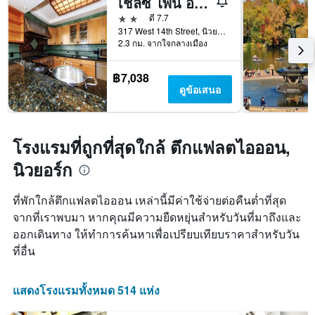
เชลซี ไพน์ อินน์
สัปดาห์
2 ดาว
ดี 7.7
แผนภูมิ
317 West 14th Street, นิวยอร์ก, NY, สหรัฐอเมริกา
มี
2.3 กม. จากใจกลางเมือง
แกน
Y
1
฿7,038
แกน
ดูข้อเสนอ
แแส
ดง
ราคา
เฉลี่ย
โรงแรมที่ถูกที่สุดใกล้ ตึกแฟลตไอออน,
ของ
นิวยอร์ก
ห้อง
พัก
ที่พักใกล้ตึกแฟลตไอออน เหล่านี้มีค่าใช้จ่ายต่อคืนต่ำที่สุด
จากที่เราพบมา หากคุณมีความยืดหยุ่นสำหรับวันที่มาถึงและ
ออกเดินทาง ให้ทำการค้นหาเพื่อเปรียบเทียบราคาสำหรับวัน
ที่อื่น
แสดงโรงแรมทั้งหมด 514 แห่ง