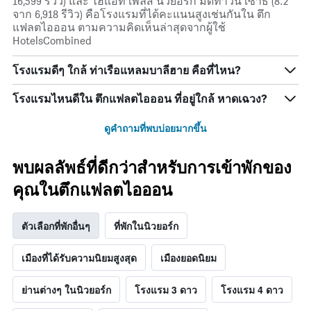
16,599 รีวิว) และ ไฮแอท เพลส นิวยอร์ก มิดทาวน์ เซาธ์ (8.2
จาก 6,918 รีวิว) คือโรงแรมที่ได้คะแนนสูงเช่นกันใน ตึก
แฟลตไอออน ตามความคิดเห็นล่าสุดจากผู้ใช้
HotelsCombined
โรงแรมดีๆ ใกล้ ท่าเรือแหลมบาลีฮาย คือที่ไหน?
โรงแรมไหนดีใน ตึกแฟลตไอออน ที่อยู่ใกล้ หาดเฉวง?
ดูคำถามที่พบบ่อยมากขึ้น
พบผลลัพธ์ที่ดีกว่าสำหรับการเข้าพักของ
คุณในตึกแฟลตไอออน
ตัวเลือกที่พักอื่นๆ
ที่พักในนิวยอร์ก
เมืองที่ได้รับความนิยมสูงสุด
เมืองยอดนิยม
ย่านต่างๆ ในนิวยอร์ก
โรงแรม 3 ดาว
โรงแรม 4 ดาว