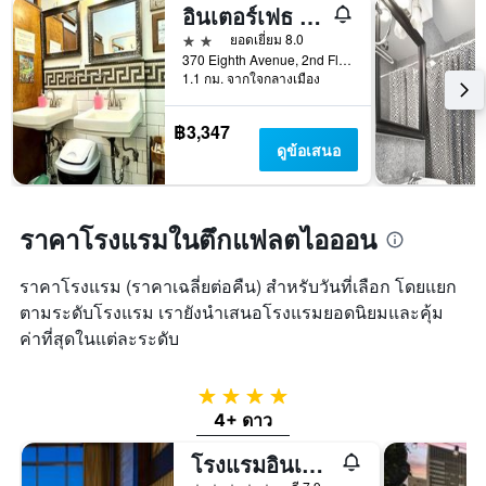
อินเตอร์เฟธ รีทรีตส์
2 ดาว
ยอดเยี่ยม 8.0
370 Eighth Avenue, 2nd Floor, นิวยอร์ก, NY, สหรัฐอเมริกา
1.1 กม. จากใจกลางเมือง
฿3,347
ดูข้อเสนอ
ราคาโรงแรมในตึกแฟลตไอออน
ราคาโรงแรม (ราคาเฉลี่ยต่อคืน) สำหรับวันที่เลือก โดยแยก
ตามระดับโรงแรม เรายังนำเสนอโรงแรมยอดนิยมและคุ้ม
ค่าที่สุดในแต่ละระดับ
4 ดาว
4+ ดาว
โรงแรมอินเตอร์คอนติเนนตัล นิวยอร์ก ไทม์สแควร์ บาย IHG