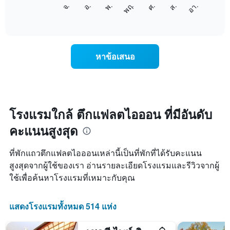
แผนภูมิ
แกน
จ.
พฤ.
อา.
พ.
ส.
อ.
ศ.
ต่อ
End
แสดง
of
ไป
เดือน
interactive
นี้
chart
แผนภูมิ
แสดง
มี
ราคา
แกน
หาข้อเสนอ
เฉลี่ย
Y
ของ
1
ห้อง
แกน
พัก
แแส
ใน
ดง
แต่ละ
โรงแรมใกล้ ตึกแฟลตไอออน ที่มีอันดับ
ราคา
วัน
เฉลี่ย
คะแนนสูงสุด
ของ
ของ
สัปดาห์
ห้อง
แผนภูมิ
พัก
ที่พักแถวตึกแฟลตไอออนเหล่านี้เป็นที่พักที่ได้รับคะแนน
มี
สูงสุดจากผู้ใช้ของเรา อ่านรายละเอียดโรงแรมและรีวิวจากผู้
แกน
ใช้เพื่อค้นหาโรงแรมที่เหมาะกับคุณ
X
1
แกน
แสดงโรงแรมทั้งหมด 514 แห่ง
แสดง
วัน
ของ