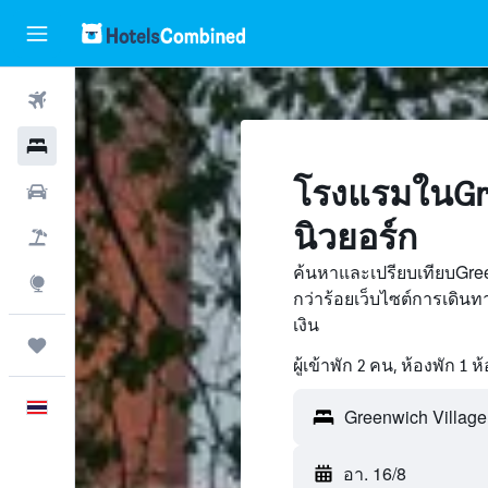
ตั๋วเครื่องบิน
โรงแรม
โรงแรมในGre
รถเช่า
นิวยอร์ก
เที่ยวบิน+โรงแรม
ค้นหาและเปรียบเทียบGre
สำรวจ
กว่าร้อยเว็บไซต์การเดิ
เงิน
ทริป
ผู้เข้าพัก 2 คน, ห้องพัก 1 ห
ภาษาไทย
อา. 16/8