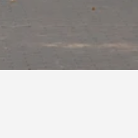
นGreenwich Village
ณใน Greenwich Village
เข้าพักโรงแรมในGreenwich Village
eenwich Village คือ วันอาทิตย์ (฿9,885) ในทางกลับ