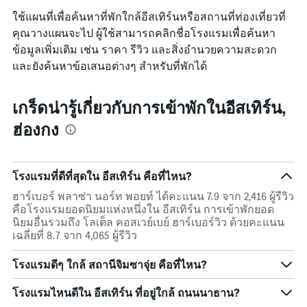
แกน
สัปดาห์
ใช้แผนที่เพื่อค้นหาที่พักใกล้อีสเทิร์นหรือสถานที่ท่องเที่ยวที่
แแส
นี้
ดง
คุณวางแผนจะไป ผู้ใช้สามารถคลิกชื่อโรงแรมเพื่อค้นหา
ที่
ราคา
ข้อมูลเพิ่มเติม เช่น ราคา รีวิว และสิ่งอำนวยความสะดวก
พบ
เฉลี่ย
ใน
และยังค้นหาข้อเสนอต่างๆ สำหรับที่พักได้
ของ
ช่วง
ห้อง
3
พัก
วัน
เกร็ดน่ารู้เกี่ยวกับการเข้าพักในอีสเทิร์น,
ที่
ฮ่องกง
ผ่าน
มา
โรงแรมที่ดีที่สุดใน อีสเทิร์น คือที่ไหน?
ฮาร์เบอร์ พลาซ่า นอร์ท พอยท์ ได้คะแนน 7.9 จาก 2,416 ผู้รีวิว
คือโรงแรมยอดนิยมแห่งหนึ่งใน อีสเทิร์น การเข้าพักยอด
นิยมอื่นรวมถึง โลเต็ล คอสเวย์เบย์ ฮาร์เบอร์วิว ด้วยคะแนน
เฉลี่ยที่ 8.7 จาก 4,065 ผู้รีวิว
โรงแรมดีๆ ใกล้ สถานีจิมซาจุ่ย คือที่ไหน?
โรงแรมไหนดีใน อีสเทิร์น ที่อยู่ใกล้ ถนนนาธาน?