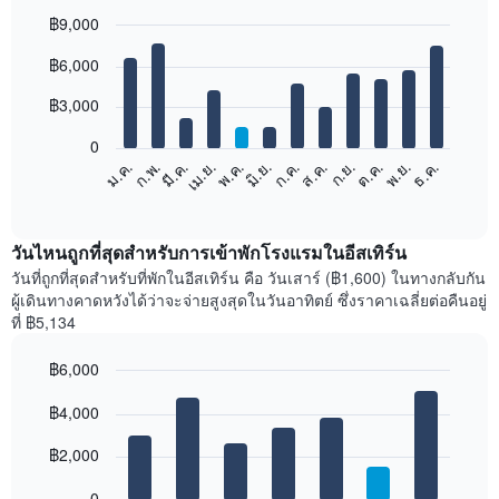
฿9,000
Bar
Chart
฿6,000
graphic.
chart
with
12
฿3,000
bars.
0
แผนภูมิ
ม.ค.
ก.พ.
มี.ค.
เม.ย.
พ.ค.
มิ.ย.
ก.ค.
ส.ค.
ก.ย.
ต.ค.
พ.ย.
ธ.ค.
ต่อ
End
of
ไป
interactive
นี้
chart
แสดง
วันไหนถูกที่สุดสำหรับการเข้าพักโรงแรมในอีสเทิร์น
ราคา
วันที่ถูกที่สุดสำหรับที่พักในอีสเทิร์น คือ วันเสาร์ (฿1,600) ในทางกลับกัน
เฉลี่ย
ผู้เดินทางคาดหวังได้ว่าจะจ่ายสูงสุดในวันอาทิตย์ ซึ่งราคาเฉลี่ยต่อคืนอยู่
ของ
ที่ ฿5,134
ห้อง
พัก
฿6,000
ใน
Bar
แต่ละ
Chart
graphic.
฿4,000
chart
เดือน
with
แผนภูมิ
7
฿2,000
มี
bars.
แกน
0