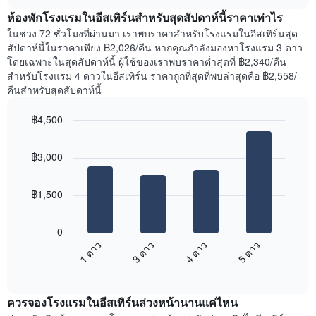
เฉลี่ย
chart
สัปดาห์
ห้องพักโรงแรมในอีสเทิร์นสำหรับสุดสัปดาห์นี้ราคาเท่าไร
ของ
แผนภูมิ
ห้อง
ในช่วง 72 ชั่วโมงที่ผ่านมา เราพบราคาสำหรับโรงแรมในอีสเทิร์นสุด
มี
พัก
สัปดาห์นี้ในราคาเพียง ฿2,026/คืน หากคุณกำลังมองหาโรงแรม 3 ดาว
แกน
คืน
โดยเฉพาะในสุดสัปดาห์นี้ ผู้ใช้ของเราพบราคาต่ำสุดที่ ฿2,340/คืน
Y
นี้
สำหรับโรงแรม 4 ดาวในอีสเทิร์น ราคาถูกที่สุดที่พบล่าสุดคือ ฿2,558/
1
ที่
คืนสำหรับสุดสัปดาห์นี้
แกน
พบ
แแส
ใน
฿4,500
ดง
ช่วง
ราคา
Bar
Chart
3
เฉลี่ย
graphic.
chart
วัน
฿3,000
with
ของ
ที่
4
ห้อง
ผ่าน
bars.
พัก
มา
฿1,500
โดย
แผนภูมิ
รวบรวม
ต่อ
0
ตาม
ไป
1 ดาว
3 ดาว
4 ดาว
5 ดาว
ระดับ
นี้
ดาว
End
แสดง
of
แผนภูมิ
ราคา
interactive
มี
เฉลี่ย
chart
แกน
ควรจองโรงแรมในอีสเทิร์นล่วงหน้านานแค่ไหน
ของ
X
ห้อง