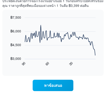
ประหยัดเงินด้วยการจองโรงแรมอย่างน้อย 1 วันก่อนทริปไปอีสเทิร์นของ
1
พัก
คุณ ราคาถูกที่สุดที่พบเมื่อจองล่วงหน้า 1 วันคือ ฿3,399 ต่อคืน
แกน
ใน
แสดง
สุด
หมวด
฿7,500
สัปดาห์
หมู่
นี้
Line
Chart
โรงแรม
graphic.
chart
ที่
ตาม
with
฿6,000
พบ
90
จำนวน
ใน
data
ดาว
ช่วง
points.
แผนภูมิ
฿4,500
3
มี
วัน
แผนภูมิ
แกน
ที่
ต่อ
Y
ผ่าน
฿3,000
ไป
1
มา
60
30
90
นี้
End
แกน
โดย
of
แสดง
แสดง
interactive
รวบรวม
การ
chart
ราคา
ตาม
เปลี่ยนแปลง
เฉลี่ย
ระดับ
ของ
ของ
หาข้อเสนอ
ดาว
ราคา
ห้อง
แผนภูมิ
ห้อง
พัก
มี
พัก
คืน
แกน
เมื่อ
นี้
X
ใกล้