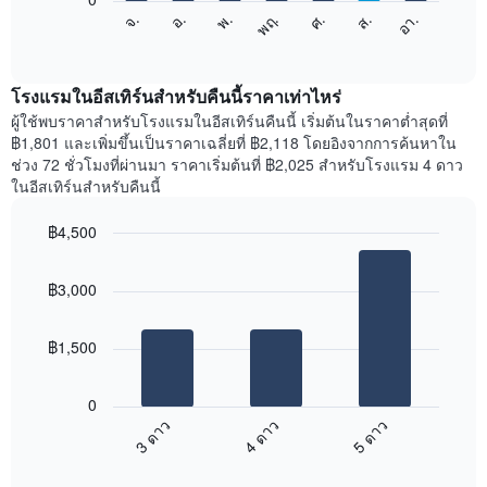
X
แผนภูมิ
ศ.
พฤ.
พ.
อ.
จ.
อา.
ส.
1
ต่อ
End
แกน
of
ไป
interactive
แสดง
นี้
chart
เดือน
แสดง
โรงแรมในอีสเทิร์นสำหรับคืนนี้ราคาเท่าไหร่
แผนภูมิ
ราคา
ผู้ใช้พบราคาสำหรับโรงแรมในอีสเทิร์นคืนนี้ เริ่มต้นในราคาต่ำสุดที่
มี
เฉลี่ย
฿1,801 และเพิ่มขึ้นเป็นราคาเฉลี่ยที่ ฿2,118 โดยอิงจากการค้นหาใน
แกน
ของ
ช่วง 72 ชั่วโมงที่ผ่านมา ราคาเริ่มต้นที่ ฿2,025 สำหรับโรงแรม 4 ดาว
Y
ห้อง
ในอีสเทิร์นสำหรับคืนนี้
1
พัก
แกน
ใน
แแส
฿4,500
แต่ละ
ดง
Bar
วัน
Chart
ราคา
graphic.
chart
ของ
฿3,000
with
เฉลี่ย
สัปดาห์
3
ของ
แผนภูมิ
bars.
ห้อง
มี
฿1,500
พัก
แกน
แผนภูมิ
X
ต่อ
1
0
ไป
แกน
3 ดาว
4 ดาว
5 ดาว
นี้
แสดง
End
แสดง
วัน
of
ราคา
interactive
ของ