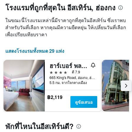
ซึ่ง
1
ถึง
โรงแรมที่ถูกที่สุดใน อีสเทิร์น, ฮ่องกง
พบใน
แกน
วัน
3
แสดง
ที่
วัน
หมวด
ในขณะนี้โรงแรมเหล่านี้มีราคาถูกที่สุดในอีสเทิร์น ซึ่งเราพบ
เข้า
ที่
หมู่
พัก
สำหรับวันที่เลือก หากคุณมีความยืดหยุ่น ให้เปลี่ยนวันที่เลือก
ผ่าน
โรงแรม
แผนภูมิ
เพื่อเปรียบเทียบราคา
มา
ตาม
มี
จำนวน
แกน
ดาว
X
แสดงโรงแรมทั้งหมด 29 แห่ง
แผนภูมิ
1
มี
แกน
แกน
ฮาร์เบอร์ พลาซ่า นอร์ท พอยท์
แสดง
Y
จำนวน
4 ดาว
ดี 7.9
1
วัน
665 King's Road, ฮ่องกง, ฮ่องกง
แกน
ก่อน
5.5 กม. จากใจกลางเมือง
แสดง
การ
ราคา
เข้า
฿2,119
เฉลี่ย
พัก
ดูข้อเสนอ
ของ
แผนภูมิ
ห้อง
มี
พัก
แกน
ใน
Y
พักที่ไหนในอีสเทิร์นดี?
ช่วง
1
สุด