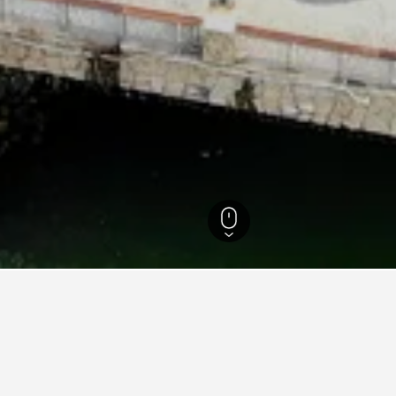
220
ไอส์แลนด์ส
เกาะลันเตา
Discovery Bay D Deck
ุดใกล้ Discovery Bay D Deck, ฮ่