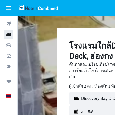
ตั๋วเครื่องบิน
โรงแรม
โรงแรมใกล้D
รถเช่า
Deck, ฮ่องกง
เที่ยวบิน+โรงแรม
ค้นหาและเปรียบเทียบโรง
สำรวจ
กว่าร้อยเว็บไซต์การเดิ
เงิน
ทริป
ผู้เข้าพัก 2 คน, ห้องพัก 1 ห
ภาษาไทย
Discovery Bay D D
ส. 15/8