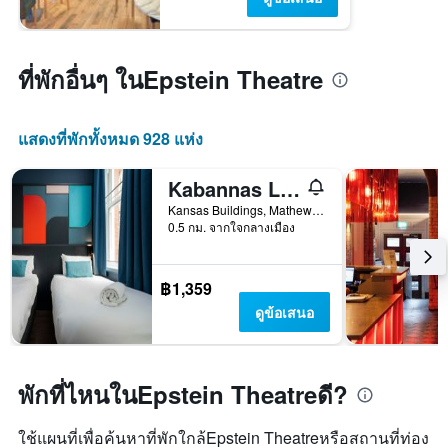
ที่พักอื่นๆ ในEpstein Theatre
แสดงที่พักทั้งหมด 928 แห่ง
Kabannas Liverpool
Kansas Buildings, Mathew St, Liverpool L2 6re, Uk, ลิเวอร์พูล, สหราชอาณาจักร
0.5 กม. จากใจกลางเมือง
฿1,359
ดูข้อเสนอ
พักที่ไหนในEpstein Theatreดี?
ใช้แผนที่เพื่อค้นหาที่พักใกล้Epstein Theatreหรือสถานที่ท่อง