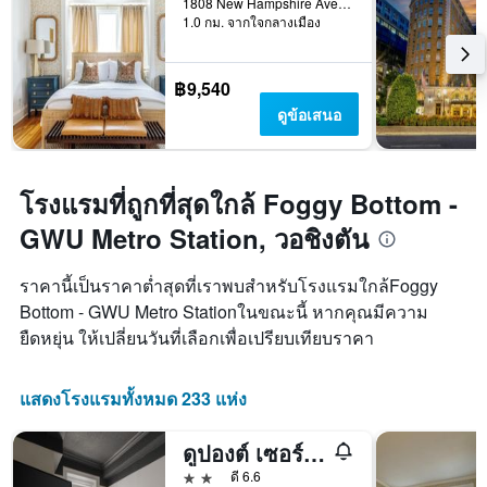
1808 New Hampshire Avenue Northwest, วอชิงตัน, DC, สหรัฐอเมริกา
1.0 กม. จากใจกลางเมือง
฿9,540
ดูข้อเสนอ
โรงแรมที่ถูกที่สุดใกล้ Foggy Bottom -
GWU Metro Station, วอชิงตัน
ราคานี้เป็นราคาต่ำสุดที่เราพบสำหรับโรงแรมใกล้Foggy
Bottom - GWU Metro Stationในขณะนี้ หากคุณมีความ
ยืดหยุ่น ให้เปลี่ยนวันที่เลือกเพื่อเปรียบเทียบราคา
แสดงโรงแรมทั้งหมด 233 แห่ง
ดูปองต์ เซอร์เคิล เอ็มบาสซี อินน์ บาย ฟาวด์
2 ดาว
ดี 6.6