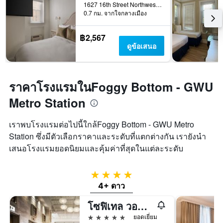
1627 16th Street Northwest, วอชิงตัน, DC, สหรัฐอเมริกา
0.7 กม. จากใจกลางเมือง
฿2,567
ดูข้อเสนอ
ราคาโรงแรมในFoggy Bottom - GWU
Metro Station
เราพบโรงแรมต่อไปนี้ใกล้Foggy Bottom - GWU Metro
Station ซึ่งมีตัวเลือกราคาและระดับที่แตกต่างกัน เรายังนำ
เสนอโรงแรมยอดนิยมและคุ้มค่าที่สุดในแต่ละระดับ
4 ดาว
4+ ดาว
โซฟิเทล วอชิงตันดีซี ลาฟาแยตสแควร์
5 ดาว
ยอดเยี่ยม