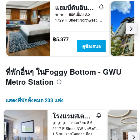
แฮมป์ตันอินน์ วอชิงตันดีซี/ทำเนียบขาว
2 ดาว
ยอดเยี่ยม 8.5
1729 H Street Northwest, วอชิงตัน, DC, สหรัฐอเมริกา
฿5,377
ดูข้อเสนอ
ที่พักอื่นๆ ในFoggy Bottom - GWU
Metro Station
แสดงที่พักทั้งหมด 233 แห่ง
โรงแรมสเตทพลาซ่า
3 ดาว
ยอดเยี่ยม 8.6
2117 E Street NW, วอชิงตัน, DC, สหรัฐอเมริกา
1.5 กม. จากใจกลางเมือง