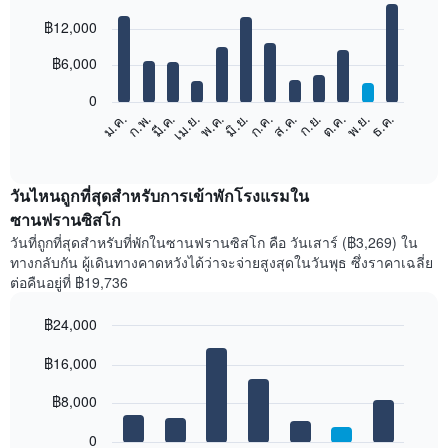
Bar
Chart
฿12,000
graphic.
chart
with
12
฿6,000
bars.
0
แผนภูมิ
ก.พ.
พ.ค.
ส.ค.
พ.ย.
มี.ค.
มิ.ย.
ก.ย.
ธ.ค.
เม.ย.
ก.ค.
ต.ค.
ม.ค.
ต่อ
End
of
ไป
interactive
นี้
chart
แสดง
วันไหนถูกที่สุดสำหรับการเข้าพักโรงแรมใน
ราคา
ซานฟรานซิสโก
เฉลี่ย
วันที่ถูกที่สุดสำหรับที่พักในซานฟรานซิสโก คือ วันเสาร์ (฿3,269) ใน
ของ
ทางกลับกัน ผู้เดินทางคาดหวังได้ว่าจะจ่ายสูงสุดในวันพุธ ซึ่งราคาเฉลี่ย
ห้อง
ต่อคืนอยู่ที่ ฿19,736
พัก
ใน
฿24,000
แต่ละ
เดือน
Bar
Chart
graphic.
฿16,000
แผนภูมิ
chart
with
มี
7
฿8,000
แกน
bars.
X
1
0