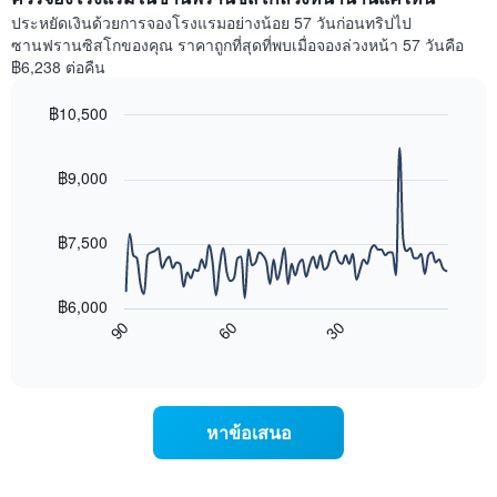
1
ห้อง
ประหยัดเงินด้วยการจองโรงแรมอย่างน้อย 57 วันก่อนทริปไป
แกน
พัก
ซานฟรานซิสโกของคุณ ราคาถูกที่สุดที่พบเมื่อจองล่วงหน้า 57 วันคือ
แสดง
ใน
฿6,238 ต่อคืน
หมวด
สุด
หมู่
สัปดาห์
โรงแรม
฿10,500
นี้
ตาม
Line
Chart
ที่
จำนวน
graphic.
chart
พบ
with
ดาว
฿9,000
ใน
90
แผนภูมิ
ช่วง
data
มี
points.
3
แกน
฿7,500
วัน
Y
ที่
แผนภูมิ
1
ผ่าน
ต่อ
แกน
฿6,000
มา
ไป
แสดง
90
60
30
โดย
นี้
End
ราคา
of
รวบรวม
แสดง
เฉลี่ย
interactive
ตาม
การ
chart
ของ
ระดับ
เปลี่ยนแปลง
ห้อง
ดาว
ของ
พัก
หาข้อเสนอ
แผนภูมิ
ราคา
คืน
มี
ห้อง
นี้
แกน
พัก
ซึ่ง