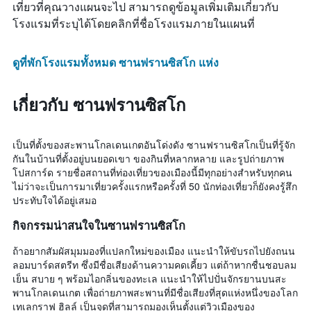
เที่ยวที่คุณวางแผนจะไป สามารถดูข้อมูลเพิ่มเติมเกี่ยวกับ
โรงแรมที่ระบุได้โดยคลิกที่ชื่อโรงแรมภายในแผนที่
ดูที่พักโรงแรมทั้งหมด ซานฟรานซิสโก แห่ง
เกี่ยวกับ ซานฟรานซิสโก
เป็นที่ตั้งของสะพานโกลเดนเกตอันโด่งดัง ซานฟรานซิสโกเป็นที่รู้จัก
กันในบ้านที่ตั้งอยู่บนยอดเขา ของกินที่หลากหลาย และรูปถ่ายภาพ
โปสการ์ด รายชื่อสถานที่ท่องเที่ยวของเมืองนี้มีทุกอย่างสำหรับทุกคน
ไม่ว่าจะเป็นการมาเที่ยวครั้งแรกหรือครั้งที่ 50 นักท่องเที่ยวก็ยังคงรู้สึก
ประทับใจได้อยู่เสมอ
กิจกรรมน่าสนใจในซานฟรานซิสโก
ถ้าอยากสัมผัสมุมมองที่แปลกใหม่ของเมือง แนะนำให้ขับรถไปยังถนน
ลอมบาร์ดสตรีท ซึ่งมีชื่อเสียงด้านความคดเคี้ยว แต่ถ้าหากชื่นชอบลม
เย็น สบาย ๆ พร้อมไอกลิ่นของทะเล แนะนำให้ไปปั่นจักรยานบนสะ
พานโกลเดนเกต เพื่อถ่ายภาพสะพานที่มีชื่อเสียงที่สุดแห่งหนึ่งของโลก
เทเลกราฟ ฮิลล์ เป็นจุดที่สามารถมองเห็นตั้งแต่วิวเมืองของ