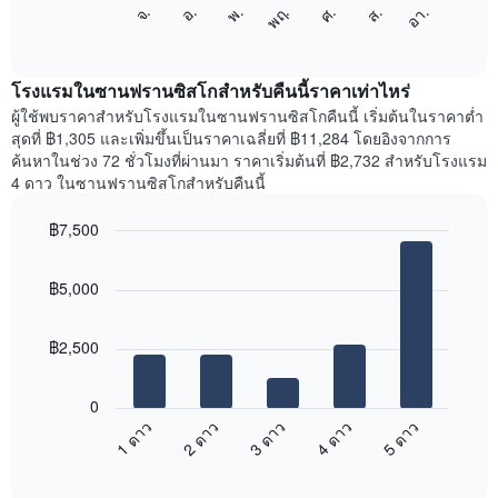
แผนภูมิ
แกน
จ.
พฤ.
อา.
พ.
ส.
อ.
ศ.
ต่อ
End
แสดง
of
ไป
เดือน
interactive
นี้
chart
แผนภูมิ
แสดง
โรงแรมในซานฟรานซิสโกสำหรับคืนนี้ราคาเท่าไหร่
มี
ราคา
ผู้ใช้พบราคาสำหรับโรงแรมในซานฟรานซิสโกคืนนี้ เริ่มต้นในราคาต่ำ
แกน
เฉลี่ย
สุดที่ ฿1,305 และเพิ่มขึ้นเป็นราคาเฉลี่ยที่ ฿11,284 โดยอิงจากการ
Y
ของ
1
ค้นหาในช่วง 72 ชั่วโมงที่ผ่านมา ราคาเริ่มต้นที่ ฿2,732 สำหรับโรงแรม
ห้อง
แกน
4 ดาว ในซานฟรานซิสโกสำหรับคืนนี้
พัก
แแส
ใน
ดง
฿7,500
แต่ละ
ราคา
Bar
วัน
Chart
เฉลี่ย
graphic.
chart
ของ
ของ
฿5,000
with
สัปดาห์
ห้อง
5
แผนภูมิ
bars.
พัก
มี
฿2,500
แกน
แผนภูมิ
X
ต่อ
1
0
ไป
แกน
1 ดาว
2 ดาว
3 ดาว
4 ดาว
5 ดาว
นี้
แสดง
End
แสดง
วัน
of
ราคา
interactive
ของ
เฉลี่ย
chart