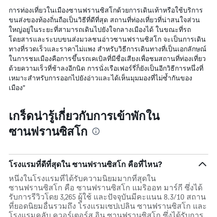
การท่องเที่ยวในเมืองซานฟรานซิสโกด้วยการเดินเท้าหรือใช้บริการ
ขนส่งของท้องถิ่นถือเป็นวิธีที่ดีที่สุด สถานที่ท่องเที่ยวที่น่าสนใจส่วน
ใหญ่อยู่ในระยะที่สามารถเดินไปยังใจกลางเมืองได้ ในขณะที่รถ
โดยสารและระบบขนส่งมวลชนอ่าวซานฟรานซิสโก จะเป็นการเดิน
ทางที่รวดเร็วและราคาไม่แพง สำหรับวิธีการเดินทางที่เป็นเอกลักษณ์
ในการชมเมืองคือการขึ้นรถเคเบิลที่มีชื่อเสียงเพื่อชมสถานที่ท่องเที่ยว
ด้วยความเร็วที่ช้าลงอีกนิด การนั่งเรือเฟอร์รี่ก็ยังเป็นอีกวิธีการหนึ่งที่
เหมาะสำหรับการออกไปยังอ่าวและได้เห็นมุมมองที่ไม่ซ้ำกันของ
เมือง"
เกร็ดน่ารู้เกี่ยวกับการเข้าพักใน
ซานฟรานซิสโก
โรงแรมที่ดีที่สุดใน ซานฟรานซิสโก คือที่ไหน?
หนึ่งในโรงแรมที่ได้รับความนิยมมากที่สุดใน
ซานฟรานซิสโก คือ ซานฟรานซิสโก แมริออท มาร์กี ซึ่งได้
รับการรีวิวโดย 3,265 ผู้ใช้ และปัจจุบันมีคะแนน 8.3/10 สถาน
ที่ยอดนิยมอื่นรวมถึง โรงแรมเซปเปลิน ซานฟรานซิสโก และ
โรงแรมคลับ ควอร์เตอร์ส อิน ซานฟรานซิสโก ซึ่งได้รับการ