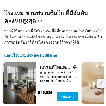
X
เมื่อ
พบใน
1
ใกล้
3
แกน
ถึง
โรงแรม ซานฟรานซิสโก ที่มีอันดับ
วัน
แสดง
วัน
ที่
คะแนนสูงสุด
หมวด
ที่
ผ่าน
หมู่
เข้า
มา
โรงแรม
พัก
จากผู้ใช้ของเรา นี่คือโรงแรมที่ดีที่สุดบางส่วนสำหรับการเข้า
ตาม
แผนภูมิ
พักในซานฟรานซิสโก เรียนรู้ว่าทำไมโรงแรมเหล่านี้ถึงได้รับ
จำนวน
มี
การจัดอันดับว่าดีที่สุดโดยการอ่านรีวิวจากผู้ใช้
ดาว
แกน
แผนภูมิ
X
มี
1
แสดงโรงแรมทั้งหมด 1,068 แห่ง
แกน
แกน
Y
แสดง
1
จำนวน
แกรนด์ไฮแอท ที่เอสเอฟโอ
แกน
วัน
4 ดาว
ยอดเยี่ยม 9.1
แสดง
ก่อน
55 South Mcdonnell Road, ซานฟรานซิสโก, CA, สหรัฐอเมริกา
ราคา
การ
18.6 กม. จากใจกลางเมือง
เฉลี่ย
เข้า
ของ
พัก
ห้อง
แผนภูมิ
฿10,026
พัก
มี
ดูข้อเสนอ
ใน
แกน
ช่วง
Y