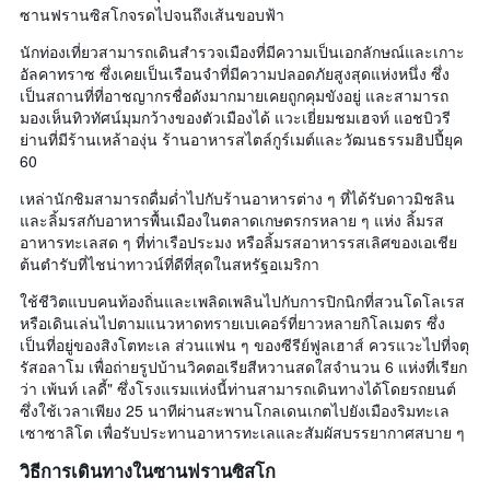
ซานฟรานซิสโกจรดไปจนถึงเส้นขอบฟ้า
นักท่องเที่ยวสามารถเดินสำรวจเมืองที่มีความเป็นเอกลักษณ์และเกาะ
อัลคาทราซ ซึ่งเคยเป็นเรือนจำที่มีความปลอดภัยสูงสุดแห่งหนึ่ง ซึ่ง
เป็นสถานที่ที่อาชญากรชื่อดังมากมายเคยถูกคุมขังอยู่ และสามารถ
มองเห็นทิวทัศน์มุมกว้างของตัวเมืองได้ แวะเยี่ยมชมเฮจท์ แอชบิวรี
ย่านที่มีร้านเหล้าองุ่น ร้านอาหารสไตล์กูร์เมต์และวัฒนธรรมฮิปปี้ยุค
60
เหล่านักชิมสามารถดื่มด่ำไปกับร้านอาหารต่าง ๆ ที่ได้รับดาวมิชลิน
และลิ้มรสกับอาหารพื้นเมืองในตลาดเกษตรกรหลาย ๆ แห่ง ลิ้มรส
อาหารทะเลสด ๆ ที่ท่าเรือประมง หรือลิ้มรสอาหารรสเลิศของเอเชีย
ต้นตำรับที่ไชน่าทาวน์ที่ดีที่สุดในสหรัฐอเมริกา
ใช้ชีวิตแบบคนท้องถิ่นและเพลิดเพลินไปกับการปิกนิกที่สวนโดโลเรส
หรือเดินเล่นไปตามแนวหาดทรายเบเคอร์ที่ยาวหลายกิโลเมตร ซึ่ง
เป็นที่อยู่ของสิงโตทะเล ส่วนแฟน ๆ ของซีรีย์ฟูลเฮาส์ ควรแวะไปที่จตุ
รัสอลาโม เพื่อถ่ายรูปบ้านวิคตอเรียสีหวานสดใสจำนวน 6 แห่งที่เรียก
ว่า เพ้นท์ เลดี้" ซึ่งโรงแรมแห่งนี้ท่านสามารถเดินทางได้โดยรถยนต์
ซึ่งใช้เวลาเพียง 25 นาทีผ่านสะพานโกลเดนเกตไปยังเมืองริมทะเล
เซาซาลิโต เพื่อรับประทานอาหารทะเลและสัมผัสบรรยากาศสบาย ๆ
วิธีการเดินทางในซานฟรานซิสโก