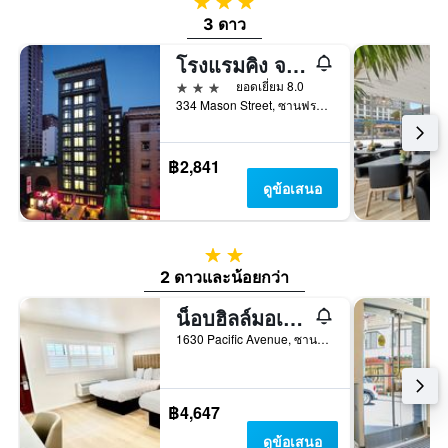
3 ดาว
3 ดาว
โรงแรมคิง จอร์จ
3 ดาว
ยอดเยี่ยม 8.0
334 Mason Street, ซานฟรานซิสโก, CA, สหรัฐอเมริกา
฿2,841
ดูข้อเสนอ
2 ดาว
2 ดาวและน้อยกว่า
น็อบฮิลล์มอเตอร์อินน์
1630 Pacific Avenue, ซานฟรานซิสโก, CA, สหรัฐอเมริกา
฿4,647
ดูข้อเสนอ