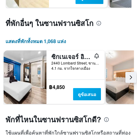
ที่พักอื่นๆ ในซานฟรานซิสโก
แสดงที่พักทั้งหมด 1,068 แห่ง
ซิกเนเจอร์ อินน์ ซานฟรานซิสโก มารีน่า ดิสทริค
2440 Lombard Street, ซานฟรานซิสโก, CA, สหรัฐอเมริกา
4.1 กม. จากใจกลางเมือง
฿4,850
ดูข้อเสนอ
พักที่ไหนในซานฟรานซิสโกดี?
ใช้แผนที่เพื่อค้นหาที่พักใกล้ซานฟรานซิสโกหรือสถานที่ท่อง