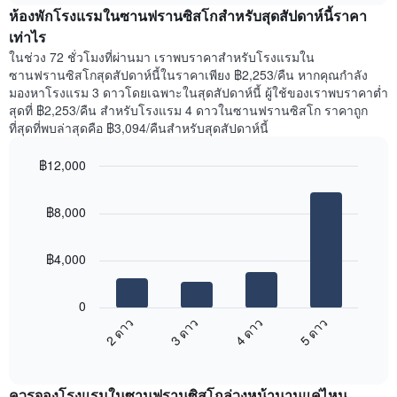
สัปดาห์
ห้องพักโรงแรมในซานฟรานซิสโกสำหรับสุดสัปดาห์นี้ราคา
ของ
แผนภูมิ
ห้อง
เท่าไร
มี
พัก
ในช่วง 72 ชั่วโมงที่ผ่านมา เราพบราคาสำหรับโรงแรมใน
แกน
คืน
ซานฟรานซิสโกสุดสัปดาห์นี้ในราคาเพียง ฿2,253/คืน หากคุณกำลัง
Y
นี้
มองหาโรงแรม 3 ดาวโดยเฉพาะในสุดสัปดาห์นี้ ผู้ใช้ของเราพบราคาต่ำ
1
ที่
สุดที่ ฿2,253/คืน สำหรับโรงแรม 4 ดาวในซานฟรานซิสโก ราคาถูก
แกน
พบ
แแส
ที่สุดที่พบล่าสุดคือ ฿3,094/คืนสำหรับสุดสัปดาห์นี้
ใน
ดง
ช่วง
ราคา
฿12,000
3
เฉลี่ย
วัน
Bar
Chart
ของ
graphic.
chart
ที่
ห้อง
฿8,000
with
ผ่าน
พัก
4
มา
bars.
โดย
฿4,000
รวบรวม
แผนภูมิ
ตาม
ต่อ
ระดับ
0
ไป
ดาว
2 ดาว
3 ดาว
4 ดาว
5 ดาว
นี้
แผนภูมิ
End
แสดง
มี
of
ราคา
interactive
แกน
เฉลี่ย
chart
X
ควรจองโรงแรมในซานฟรานซิสโกล่วงหน้านานแค่ไหน
ของ