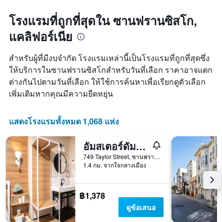
สุด
1
สัปดาห์
แกน
โรงแรมที่ถูกที่สุดใน ซานฟรานซิสโก,
นี้
แแส
แคลิฟอร์เนีย
ที่
ดง
พบ
ราคา
ใน
เฉลี่ย
สำหรับผู้ที่มีงบจำกัด โรงแรมเหล่านี้เป็นโรงแรมที่ถูกที่สุดซึ่ง
ช่วง
ของ
ให้บริการในซานฟรานซิสโกสำหรับวันที่เลือก ราคาอาจแตก
3
ห้อง
ต่างกันไปตามวันที่เลือก ให้ใช้การค้นหาเพื่อเรียกดูตัวเลือก
วัน
พัก
ที่
เพิ่มเติมหากคุณมีความยืดหยุ่น
ผ่าน
มา
แสดงโรงแรมทั้งหมด 1,068 แห่ง
อัมสเตอร์ดัมโฮสเทล
749 Taylor Street, ซานฟรานซิสโก, CA, สหรัฐอเมริกา
1.4 กม. จากใจกลางเมือง
฿1,378
ดูข้อเสนอ