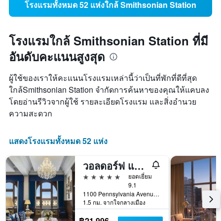
โรงแรมทั้งหมด 52 แห่งใกล้ Smithsonian Station
โรงแรมใกล้ Smithsonian Station ที่มี
อันดับคะแนนสูงสุด
ผู้ใช้ของเราให้คะแนนโรงแรมเหล่านี้ว่าเป็นที่พักที่ดีที่สุด
ใกล้Smithsonian Station จำกัดการค้นหาของคุณให้แคบลง
โดยอ่านรีวิวจากผู้ใช้ รายละเอียดโรงแรม และสิ่งอำนวย
ความสะดวก
แสดงโรงแรมทั้งหมด 52 แห่ง
วอลดอร์ฟ แอสโตเรีย วอร์ชิงตัน ดีซี
5 ดาว
ยอดเยี่ยม
9.1
1100 Pennsylvania Avenue Northwest, วอชิงตัน, DC, สหรัฐอเมริกา
1.5 กม. จากใจกลางเมือง
฿21,996