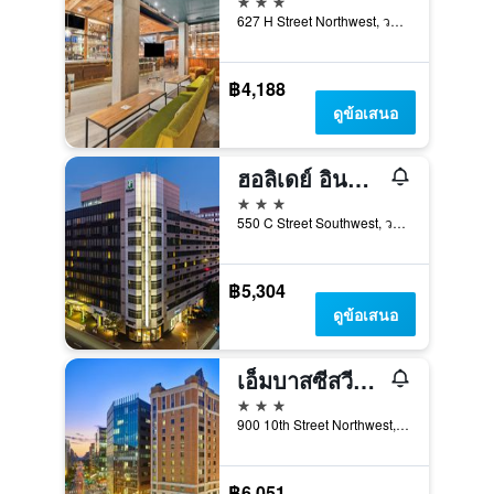
627 H Street Northwest, วอชิงตัน, DC, สหรัฐอเมริกา
฿4,188
ดูข้อเสนอ
ฮอลิเดย์ อินน์ วอชิงตัน แคปิตอล - เนชั่นแนล มอลล์ บาย IHG
3 ดาว
550 C Street Southwest, วอชิงตัน, DC, สหรัฐอเมริกา
฿5,304
ดูข้อเสนอ
เอ็มบาสซีสวีทส์ บายฮิลตัน วอชิงตันดีซี – ศูนย์การประชุม
3 ดาว
900 10th Street Northwest, วอชิงตัน, DC, สหรัฐอเมริกา
฿6,051