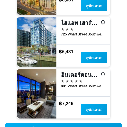
ดูข้อเสนอ
ไฮแอท เฮาส์ วอชิงตัน ดี.ซี./เดอะวาร์ฟ
3 ดาว
725 Wharf Street Southwest, วอชิงตัน, DC, สหรัฐอเมริกา
฿5,431
ดูข้อเสนอ
อินเตอร์คอนติเนนตัล วอชิงตัน ดี.ซี. - เดอะวอร์ฟ - เครือโรงแรมไอเอชจี
5 ดาว
801 Wharf Street Southwest, วอชิงตัน, DC, สหรัฐอเมริกา
฿7,246
ดูข้อเสนอ