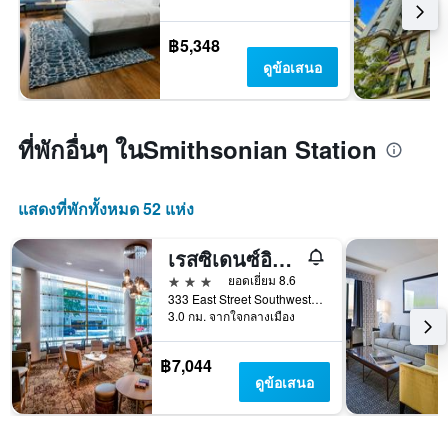
฿5,348
ดูข้อเสนอ
ที่พักอื่นๆ ในSmithsonian Station
แสดงที่พักทั้งหมด 52 แห่ง
เรสซิเดนซ์อินน์ บาย แมริออท วอชิงตัน ดี.ซี. เนชันนอลมอลล์
3 ดาว
ยอดเยี่ยม 8.6
333 East Street Southwest, วอชิงตัน, DC, สหรัฐอเมริกา
3.0 กม. จากใจกลางเมือง
฿7,044
ดูข้อเสนอ