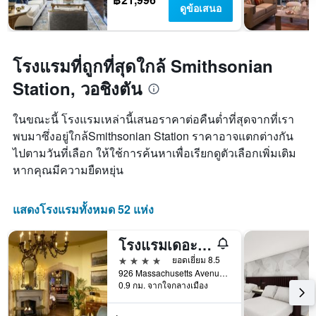
ดูข้อเสนอ
โรงแรมที่ถูกที่สุดใกล้ Smithsonian
Station, วอชิงตัน
ในขณะนี้ โรงแรมเหล่านี้เสนอราคาต่อคืนต่ำที่สุดจากที่เรา
พบมาซึ่งอยู่ใกล้Smithsonian Station ราคาอาจแตกต่างกัน
ไปตามวันที่เลือก ให้ใช้การค้นหาเพื่อเรียกดูตัวเลือกเพิ่มเติม
หากคุณมีความยืดหยุ่น
แสดงโรงแรมทั้งหมด 52 แห่ง
โรงแรมเดอะเฮนลีย์ พาร์ค
4 ดาว
ยอดเยี่ยม 8.5
926 Massachusetts Avenue Northwest, วอชิงตัน, DC, สหรัฐอเมริกา
0.9 กม. จากใจกลางเมือง