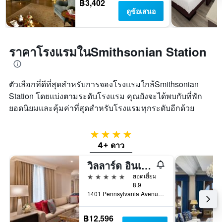
฿3,402
ดูข้อเสนอ
ราคาโรงแรมในSmithsonian Station
ตัวเลือกที่ดีที่สุดสำหรับการจองโรงแรมใกล้Smithsonian
Station โดยแบ่งตามระดับโรงแรม คุณยังจะได้พบกับที่พัก
ยอดนิยมและคุ้มค่าที่สุดสำหรับโรงแรมทุกระดับอีกด้วย
4 ดาว
4+ ดาว
วิลลาร์ด อินเตอร์คอนติเนนตัล วอชิงตัน บาย IHG
5 ดาว
ยอดเยี่ยม
8.9
1401 Pennsylvania Avenue Northwest, วอชิงตัน, DC, สหรัฐอเมริกา
฿12,596