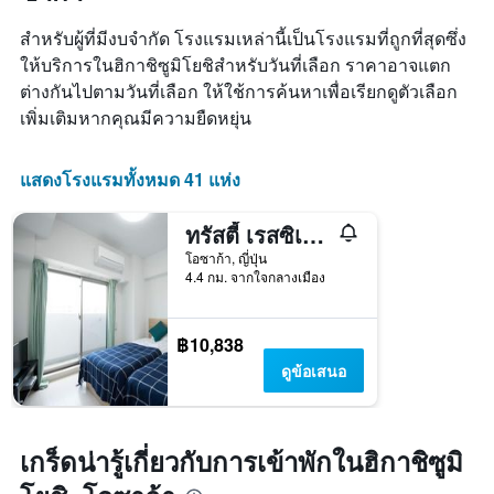
สัปดาห์
แผนภูมิ
สำหรับผู้ที่มีงบจำกัด โรงแรมเหล่านี้เป็นโรงแรมที่ถูกที่สุดซึ่ง
มี
ให้บริการในฮิกาชิซูมิโยชิสำหรับวันที่เลือก ราคาอาจแตก
แกน
ต่างกันไปตามวันที่เลือก ให้ใช้การค้นหาเพื่อเรียกดูตัวเลือก
X
1
เพิ่มเติมหากคุณมีความยืดหยุ่น
แกน
แสดง
วัน
แสดงโรงแรมทั้งหมด 41 แห่ง
ของ
สัปดาห์
ทรัสตี้ เรสซิเดนซ์ เทนโนจิ อีสต์
แผนภูมิ
มี
โอซาก้า, ญี่ปุ่น
4.4 กม. จากใจกลางเมือง
แกน
Y
1
แกน
฿10,838
แแส
ดูข้อเสนอ
ดง
ราคา
เฉลี่ย
ของ
เกร็ดน่ารู้เกี่ยวกับการเข้าพักในฮิกาชิซูมิ
ห้อง
พัก