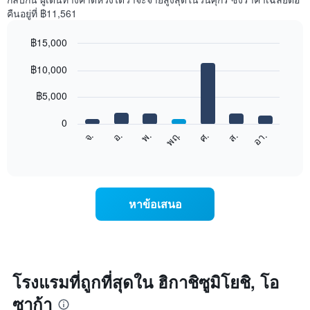
คืนอยู่ที่ ฿11,561
฿15,000
Bar
Chart
graphic.
฿10,000
chart
with
7
฿5,000
bars.
0
แผนภูมิ
จ.
พฤ.
อา.
พ.
ส.
อ.
ศ.
ต่อ
End
of
ไป
interactive
นี้
chart
แสดง
ราคา
หาข้อเสนอ
เฉลี่ย
ของ
ห้อง
พัก
ใน
แต่ละ
โรงแรมที่ถูกที่สุดใน ฮิกาชิซูมิโยชิ, โอ
วัน
ซาก้า
ของ