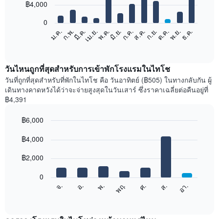
12
฿4,000
bars.
0
แผนภูมิ
ก.พ.
พ.ค.
ส.ค.
พ.ย.
มี.ค.
มิ.ย.
ก.ย.
ธ.ค.
ม.ค.
เม.ย.
ก.ค.
ต.ค.
ต่อ
End
of
ไป
interactive
นี้
chart
แสดง
วันไหนถูกที่สุดสำหรับการเข้าพักโรงแรมในไทโช
ราคา
วันที่ถูกที่สุดสำหรับที่พักในไทโช คือ วันอาทิตย์ (฿505) ในทางกลับกัน ผู้
เฉลี่ย
เดินทางคาดหวังได้ว่าจะจ่ายสูงสุดในวันเสาร์ ซึ่งราคาเฉลี่ยต่อคืนอยู่ที่
ของ
฿4,391
ห้อง
พัก
฿6,000
ใน
Bar
แต่ละ
Chart
graphic.
฿4,000
chart
เดือน
with
แผนภูมิ
7
฿2,000
มี
bars.
แกน
0
X
แผนภูมิ
ศ.
พฤ.
พ.
อ.
จ.
อา.
ส.
1
ต่อ
End
แกน
of
ไป
interactive
แสดง
นี้
chart
เดือน
แสดง