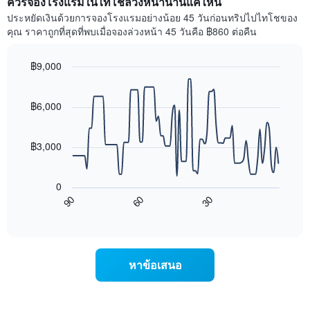
ควรจองโรงแรมในไทโชล่วงหน้านานแค่ไหน
แผนภูมิ
ราคา
ประหยัดเงินด้วยการจองโรงแรมอย่างน้อย 45 วันก่อนทริปไปไทโชของ
มี
เฉลี่ย
คุณ ราคาถูกที่สุดที่พบเมื่อจองล่วงหน้า 45 วันคือ ฿860 ต่อคืน
แกน
ของ
Y
ห้อง
1
พัก
฿9,000
แกน
ใน
Line
Chart
แแส
แต่ละ
graphic.
chart
ดง
with
วัน
฿6,000
ราคา
90
ของ
data
เฉลี่ย
สัปดาห์
points.
ของ
แผนภูมิ
฿3,000
ห้อง
มี
แผนภูมิ
พัก
แกน
ต่อ
X
0
ไป
1
90
60
30
นี้
End
แกน
of
แสดง
แสดง
interactive
การ
chart
วัน
เปลี่ยนแปลง
ของ
ของ
สัปดาห์
หาข้อเสนอ
ราคา
แผนภูมิ
ห้อง
มี
พัก
แกน
เมื่อ