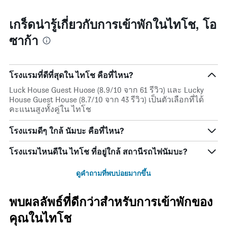
Y
ใกล้
1
ถึง
เกร็ดน่ารู้เกี่ยวกับการเข้าพักในไทโช, โอ
แกน
วัน
แแส
ซาก้า
ที่
ดง
เข้า
ราคา
พัก
เฉลี่ย
แผนภูมิ
ของ
โรงแรมที่ดีที่สุดใน ไทโช คือที่ไหน?
มี
ห้อง
แกน
Luck House Guest Huose (8.9/10 จาก 61 รีวิว) และ Lucky
พัก
X
House Guest House (8.7/10 จาก 43 รีวิว) เป็นตัวเลือกที่ได้
1
คะแนนสูงทั้งคู่ใน ไทโช
แกน
แสดง
โรงแรมดีๆ ใกล้ นัมบะ คือที่ไหน?
จำนวน
วัน
โรงแรมไหนดีใน ไทโช ที่อยู่ใกล้ สถานีรถไฟนัมบะ?
ก่อน
การ
เข้า
ดูคำถามที่พบบ่อยมากขึ้น
พัก
แผนภูมิ
พบผลลัพธ์ที่ดีกว่าสำหรับการเข้าพักของ
มี
แกน
คุณในไทโช
Y