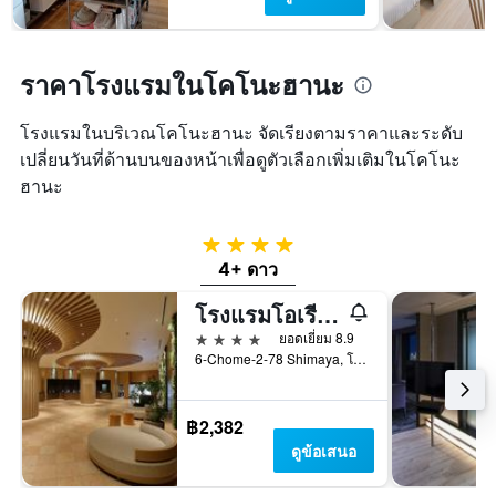
พัก
แกน
ใน
Y
ช่วง
1
สุด
แกน
ราคาโรงแรมในโคโนะฮานะ
สัปดาห์
แแส
นี้
ดง
ที่
โรงแรมในบริเวณโคโนะฮานะ จัดเรียงตามราคาและระดับ
ราคา
พบ
เปลี่ยนวันที่ด้านบนของหน้าเพื่อดูตัวเลือกเพิ่มเติมในโคโนะ
เฉลี่ย
ใน
ของ
ฮานะ
ช่วง
ห้อง
3
พัก
วัน
4 ดาว
ที่
4+ ดาว
ผ่าน
มา
โรงแรมโอเรียนทัล ยูนิเวอร์ซัล ซิตี้
4 ดาว
ยอดเยี่ยม 8.9
6-Chome-2-78 Shimaya, โอซาก้า, ญี่ปุ่น
฿2,382
ดูข้อเสนอ