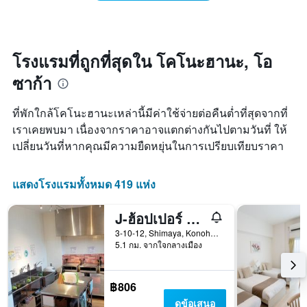
ห้อง
คืน
มี
พัก
นี้
แกน
เมื่อ
ซึ่ง
X
ใกล้
พบใน
1
ถึง
3
โรงแรมที่ถูกที่สุดใน โคโนะฮานะ, โอ
แกน
วัน
วัน
แสดง
ซาก้า
ที่
ที่
หมวด
เข้า
ผ่าน
หมู่
พัก
มา
ที่พักใกล้โคโนะฮานะเหล่านี้มีค่าใช้จ่ายต่อคืนต่ำที่สุดจากที่
โรงแรม
แผนภูมิ
ตาม
เราเคยพบมา เนื่องจากราคาอาจแตกต่างกันไปตามวันที่ ให้
มี
จำนวน
เปลี่ยนวันที่หากคุณมีความยืดหยุ่นในการเปรียบเทียบราคา
แกน
ดาว
X
แผนภูมิ
1
มี
แสดงโรงแรมทั้งหมด 419 แห่ง
แกน
แกน
แสดง
Y
จำนวน
J-ฮ้อปเปอร์ โอซาก้า ยูนิเวอร์ซัล - โฮสเทล
1
วัน
แกน
3-10-12, Shimaya, Konohana-ku, โอซาก้า, ญี่ปุ่น
ก่อน
แสดง
5.1 กม. จากใจกลางเมือง
การ
ราคา
เข้า
เฉลี่ย
พัก
ของ
฿806
แผนภูมิ
ห้อง
มี
ดูข้อเสนอ