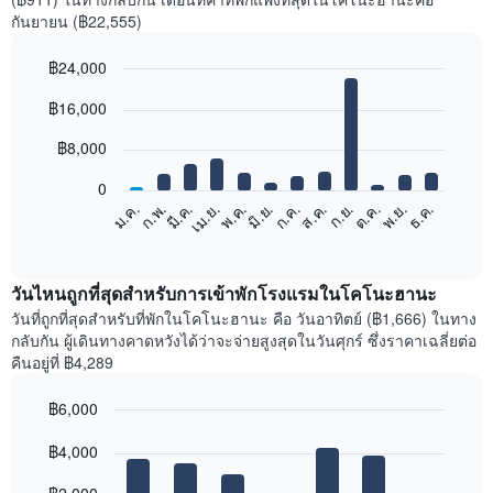
กันยายน (฿22,555)
฿24,000
Bar
Chart
฿16,000
graphic.
chart
with
12
฿8,000
bars.
0
แผนภูมิ
ก.พ.
พ.ค.
ส.ค.
พ.ย.
มี.ค.
มิ.ย.
ก.ย.
ธ.ค.
ม.ค.
เม.ย.
ก.ค.
ต.ค.
ต่อ
End
of
ไป
interactive
นี้
chart
แสดง
วันไหนถูกที่สุดสำหรับการเข้าพักโรงแรมในโคโนะฮานะ
ราคา
วันที่ถูกที่สุดสำหรับที่พักในโคโนะฮานะ คือ วันอาทิตย์ (฿1,666) ในทาง
เฉลี่ย
กลับกัน ผู้เดินทางคาดหวังได้ว่าจะจ่ายสูงสุดในวันศุกร์ ซึ่งราคาเฉลี่ยต่อ
ของ
คืนอยู่ที่ ฿4,289
ห้อง
พัก
฿6,000
ใน
Bar
แต่ละ
Chart
graphic.
฿4,000
chart
เดือน
with
แผนภูมิ
7