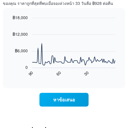
1
พัก
ของคุณ ราคาถูกที่สุดที่พบเมื่อจองล่วงหน้า 33 วันคือ ฿928 ต่อคืน
แกน
ใน
แสดง
สุด
หมวด
฿18,000
สัปดาห์
หมู่
นี้
Line
Chart
โรงแรม
graphic.
chart
ที่
ตาม
with
฿12,000
พบ
90
จำนวน
ใน
data
ดาว
ช่วง
points.
แผนภูมิ
฿6,000
3
มี
วัน
แผนภูมิ
แกน
ที่
ต่อ
Y
ผ่าน
0
ไป
1
มา
90
60
30
นี้
End
แกน
โดย
of
แสดง
แสดง
interactive
รวบรวม
การ
chart
ราคา
ตาม
เปลี่ยนแปลง
เฉลี่ย
ระดับ
ของ
ของ
หาข้อเสนอ
ดาว
ราคา
ห้อง
แผนภูมิ
ห้อง
พัก
มี
พัก
คืน
แกน
เมื่อ
นี้
X
ใกล้
ซึ่ง
1