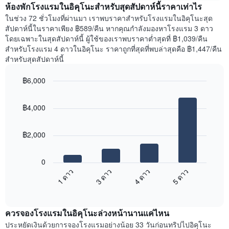
สัปดาห์
ห้องพักโรงแรมในอิคุโนะสำหรับสุดสัปดาห์นี้ราคาเท่าไร
ของ
แผนภูมิ
ห้อง
ในช่วง 72 ชั่วโมงที่ผ่านมา เราพบราคาสำหรับโรงแรมในอิคุโนะสุด
มี
พัก
สัปดาห์นี้ในราคาเพียง ฿589/คืน หากคุณกำลังมองหาโรงแรม 3 ดาว
แกน
คืน
โดยเฉพาะในสุดสัปดาห์นี้ ผู้ใช้ของเราพบราคาต่ำสุดที่ ฿1,039/คืน
Y
นี้
สำหรับโรงแรม 4 ดาวในอิคุโนะ ราคาถูกที่สุดที่พบล่าสุดคือ ฿1,447/คืน
1
ที่
สำหรับสุดสัปดาห์นี้
แกน
พบ
แแส
ใน
฿6,000
ดง
ช่วง
ราคา
Bar
Chart
3
เฉลี่ย
graphic.
chart
วัน
฿4,000
with
ของ
ที่
4
ห้อง
ผ่าน
bars.
พัก
มา
฿2,000
โดย
แผนภูมิ
รวบรวม
ต่อ
0
ตาม
ไป
1 ดาว
3 ดาว
4 ดาว
5 ดาว
ระดับ
นี้
ดาว
End
แสดง
of
แผนภูมิ
ราคา
interactive
มี
เฉลี่ย
chart
แกน
ควรจองโรงแรมในอิคุโนะล่วงหน้านานแค่ไหน
ของ
X
ห้อง
ประหยัดเงินด้วยการจองโรงแรมอย่างน้อย 33 วันก่อนทริปไปอิคุโนะ