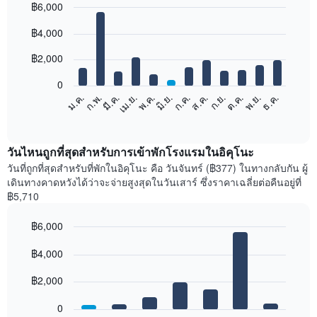
฿6,000
Bar
Chart
฿4,000
graphic.
chart
with
12
฿2,000
bars.
0
แผนภูมิ
ม.ค.
ก.พ.
มี.ค.
เม.ย.
พ.ค.
มิ.ย.
ก.ค.
ส.ค.
ก.ย.
ต.ค.
พ.ย.
ธ.ค.
ต่อ
End
of
ไป
interactive
นี้
chart
แสดง
วันไหนถูกที่สุดสำหรับการเข้าพักโรงแรมในอิคุโนะ
ราคา
วันที่ถูกที่สุดสำหรับที่พักในอิคุโนะ คือ วันจันทร์ (฿377) ในทางกลับกัน ผู้
เฉลี่ย
เดินทางคาดหวังได้ว่าจะจ่ายสูงสุดในวันเสาร์ ซึ่งราคาเฉลี่ยต่อคืนอยู่ที่
ของ
฿5,710
ห้อง
พัก
฿6,000
ใน
Bar
แต่ละ
Chart
graphic.
฿4,000
chart
เดือน
with
แผนภูมิ
7
฿2,000
มี
bars.
แกน
0
X
แผนภูมิ