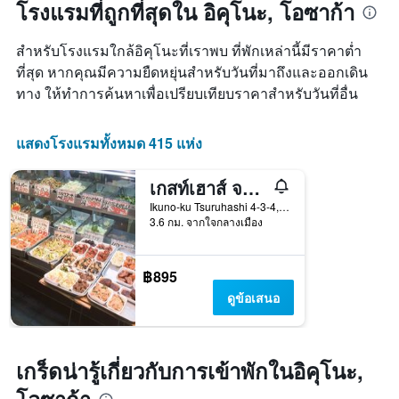
ถึง
โรงแรมที่ถูกที่สุดใน อิคุโนะ, โอซาก้า
พบใน
แกน
วัน
3
แสดง
ที่
วัน
หมวด
สำหรับโรงแรมใกล้อิคุโนะที่เราพบ ที่พักเหล่านี้มีราคาต่ำ
เข้า
ที่
หมู่
พัก
ที่สุด หากคุณมีความยืดหยุ่นสำหรับวันที่มาถึงและออกเดิน
ผ่าน
โรงแรม
แผนภูมิ
ทาง ให้ทำการค้นหาเพื่อเปรียบเทียบราคาสำหรับวันที่อื่น
มา
ตาม
มี
จำนวน
แกน
ดาว
X
แสดงโรงแรมทั้งหมด 415 แห่ง
แผนภูมิ
1
มี
แกน
แกน
เกสท์เฮาส์ จาโคเทล สึรุฮาชิ
แสดง
Y
จำนวน
Ikuno-ku Tsuruhashi 4-3-4, โอซาก้า, ญี่ปุ่น
1
วัน
3.6 กม. จากใจกลางเมือง
แกน
ก่อน
แสดง
การ
ราคา
เข้า
฿895
เฉลี่ย
พัก
ดูข้อเสนอ
ของ
แผนภูมิ
ห้อง
มี
พัก
แกน
ใน
Y
เกร็ดน่ารู้เกี่ยวกับการเข้าพักในอิคุโนะ,
ช่วง
1
สุด
แกน