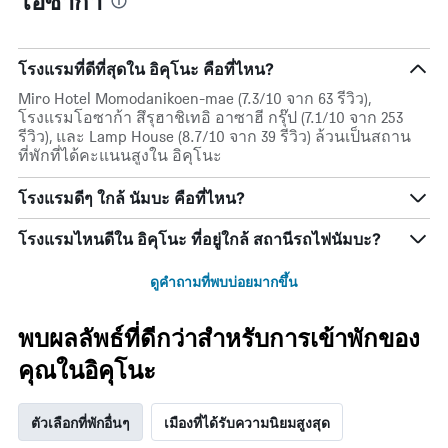
โอซาก้า
สัปดาห์
แแส
นี้
ดง
ที่
ราคา
พบ
เฉลี่ย
โรงแรมที่ดีที่สุดใน อิคุโนะ คือที่ไหน?
ใน
ของ
ช่วง
Miro Hotel Momodanikoen-mae (7.3/10 จาก 63 รีวิว),
ห้อง
3
โรงแรมโอซาก้า สึรุฮาชิเทอิ อาซาฮี กรุ๊ป (7.1/10 จาก 253
พัก
วัน
รีวิว), และ Lamp House (8.7/10 จาก 39 รีวิว) ล้วนเป็นสถาน
ที่
ที่พักที่ได้คะแนนสูงใน อิคุโนะ
ผ่าน
มา
โรงแรมดีๆ ใกล้ นัมบะ คือที่ไหน?
โรงแรมไหนดีใน อิคุโนะ ที่อยู่ใกล้ สถานีรถไฟนัมบะ?
ดูคำถามที่พบบ่อยมากขึ้น
พบผลลัพธ์ที่ดีกว่าสำหรับการเข้าพักของ
คุณในอิคุโนะ
ตัวเลือกที่พักอื่นๆ
เมืองที่ได้รับความนิยมสูงสุด