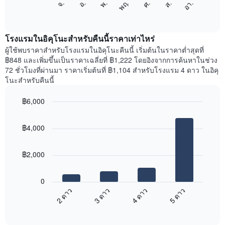
ศ.
พฤ.
พ.
อ.
จ.
อา.
ส.
1
ต่อ
End
แกน
of
ไป
interactive
แสดง
นี้
chart
เดือน
แสดง
โรงแรมในอิคุโนะสำหรับคืนนี้ราคาเท่าไหร่
แผนภูมิ
ราคา
ผู้ใช้พบราคาสำหรับโรงแรมในอิคุโนะคืนนี้ เริ่มต้นในราคาต่ำสุดที่
มี
เฉลี่ย
฿848 และเพิ่มขึ้นเป็นราคาเฉลี่ยที่ ฿1,222 โดยอิงจากการค้นหาในช่วง
แกน
ของ
72 ชั่วโมงที่ผ่านมา ราคาเริ่มต้นที่ ฿1,104 สำหรับโรงแรม 4 ดาว ในอิคุ
Y
ห้อง
โนะสำหรับคืนนี้
1
พัก
แกน
ใน
แแส
฿6,000
แต่ละ
ดง
Bar
วัน
Chart
ราคา
graphic.
chart
ของ
฿4,000
with
เฉลี่ย
สัปดาห์
4
ของ
แผนภูมิ
bars.
ห้อง
มี
฿2,000
พัก
แกน
แผนภูมิ
X
ต่อ
1
0
ไป
แกน
2 ดาว
3 ดาว
4 ดาว
5 ดาว
นี้
แสดง
End
แสดง
วัน
of
ราคา
interactive
ของ
เฉลี่ย
chart