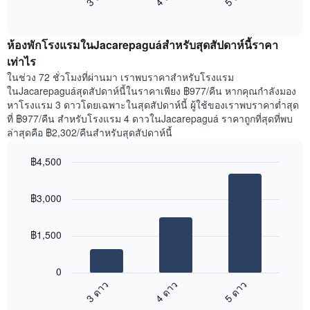
แสดง
End
แสดง
วัน
of
ราคา
interactive
ของ
เฉลี่ย
chart
สัปดาห์
ห้องพักโรงแรมในJacarepaguáสำหรับสุดสัปดาห์นี้ราคา
ของ
แผนภูมิ
ห้อง
เท่าไร
มี
พัก
ในช่วง 72 ชั่วโมงที่ผ่านมา เราพบราคาสำหรับโรงแรม
แกน
คืน
ในJacarepaguáสุดสัปดาห์นี้ในราคาเพียง ฿977/คืน หากคุณกำลังมอง
Y
นี้
หาโรงแรม 3 ดาวโดยเฉพาะในสุดสัปดาห์นี้ ผู้ใช้ของเราพบราคาต่ำสุด
1
ที่
ที่ ฿977/คืน สำหรับโรงแรม 4 ดาวในJacarepaguá ราคาถูกที่สุดที่พบ
แกน
พบ
แแส
ล่าสุดคือ ฿2,302/คืนสำหรับสุดสัปดาห์นี้
ใน
ดง
ช่วง
ราคา
฿4,500
3
เฉลี่ย
วัน
Bar
Chart
ของ
graphic.
chart
ที่
ห้อง
฿3,000
with
ผ่าน
พัก
3
มา
bars.
โดย
฿1,500
รวบรวม
แผนภูมิ
ตาม
ต่อ
ระดับ
0
ไป
ดาว
3 ดาว
4 ดาว
5 ดาว
นี้
แผนภูมิ
End
แสดง
มี
of