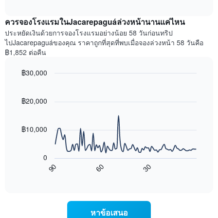
ราคา
interactive
แกน
เฉลี่ย
chart
X
ควรจองโรงแรมในJacarepaguáล่วงหน้านานแค่ไหน
ของ
1
ห้อง
ประหยัดเงินด้วยการจองโรงแรมอย่างน้อย 58 วันก่อนทริป
แกน
พัก
ไปJacarepaguáของคุณ ราคาถูกที่สุดที่พบเมื่อจองล่วงหน้า 58 วันคือ
แสดง
ใน
฿1,852 ต่อคืน
หมวด
สุด
หมู่
สัปดาห์
โรงแรม
฿30,000
นี้
ตาม
Line
Chart
ที่
จำนวน
graphic.
chart
พบ
with
ดาว
฿20,000
ใน
90
แผนภูมิ
ช่วง
data
มี
points.
3
แกน
฿10,000
วัน
Y
ที่
แผนภูมิ
1
ผ่าน
ต่อ
แกน
0
มา
ไป
แสดง
90
60
30
โดย
นี้
End
ราคา
of
รวบรวม
แสดง
เฉลี่ย
interactive
ตาม
การ
chart
ของ
ระดับ
เปลี่ยนแปลง
ห้อง
ดาว
ของ
พัก
หาข้อเสนอ
แผนภูมิ
ราคา