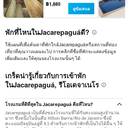
พัก
มี
฿1,885
ใน
แกน
ดูข้อเสนอ
ช่วง
Y
สุด
1
สัปดาห์
แกน
นี้
แแส
พักที่ไหนในJacarepaguáดี?
ที่
ดง
พบ
ราคา
ใช้แผนที่เพื่อค้นหาที่พักใกล้Jacarepaguáหรือสถานที่ท่อง
ใน
เฉลี่ย
ช่วง
ของ
เที่ยวที่คุณวางแผนจะไป การคลิกที่ชื่อที่พักจะแสดงข้อมูล
3
ห้อง
เพิ่มเติมและให้คุณจองโรงแรมนั้นๆ ได้
วัน
พัก
ที่
ผ่าน
เกร็ดน่ารู้เกี่ยวกับการเข้าพัก
มา
ในJacarepaguá, รีโอเดจาเนโร
โรงแรมที่ดีที่สุดใน Jacarepaguá คือที่ไหน?
Jacarepaguá เป็นที่ตั้งของโรงแรมที่ได้รับคะแนนสูงจำนวน
มาก ซึ่งหนึ่งในนั้นคือ Hilton Barra/Rio de Janeiro ซึ่งมี
คะแนนปัจจุบันอยู่ที่ 9.1 สำหรับการเข้าพักที่เป็นไปได้อื่น ๆ ให้