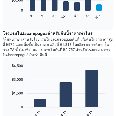
฿3,000
มี
bars.
แกน
0
X
แผนภูมิ
ศ.
พฤ.
พ.
อ.
จ.
อา.
ส.
1
ต่อ
End
แกน
of
ไป
interactive
แสดง
นี้
chart
เดือน
แสดง
โรงแรมในJacarepaguáสำหรับคืนนี้ราคาเท่าไหร่
แผนภูมิ
ราคา
ผู้ใช้พบราคาสำหรับโรงแรมในJacarepaguáคืนนี้ เริ่มต้นในราคาต่ำสุด
มี
เฉลี่ย
ที่ ฿975 และเพิ่มขึ้นเป็นราคาเฉลี่ยที่ ฿1,318 โดยอิงจากการค้นหาใน
แกน
ของ
ช่วง 72 ชั่วโมงที่ผ่านมา ราคาเริ่มต้นที่ ฿2,757 สำหรับโรงแรม 4 ดาว
Y
ห้อง
ในJacarepaguáสำหรับคืนนี้
1
พัก
แกน
ใน
แแส
฿4,500
แต่ละ
ดง
Bar
วัน
Chart
ราคา
graphic.
chart
ของ
฿3,000
with
เฉลี่ย
สัปดาห์
3
ของ
แผนภูมิ
bars.
ห้อง
มี
฿1,500
พัก
แกน
แผนภูมิ
X
ต่อ
1
0
ไป
แกน
3 ดาว
4 ดาว
5 ดาว
นี้