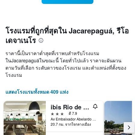
คืน
มี
ห้อง
นี้
แกน
พัก
ซึ่ง
X
เมื่อ
พบใน
1
ใกล้
3
แกน
ถึง
โรงแรมที่ถูกที่สุดใน Jacarepaguá, รีโอ
วัน
แสดง
วัน
ที่
เดจาเนโร
หมวด
ที่
ผ่าน
หมู่
เข้า
มา
โรงแรม
พัก
ราคานี้เป็นราคาต่ำสุดที่เราพบสำหรับโรงแรม
ตาม
แผนภูมิ
ในJacarepaguáในขณะนี้ โดยทั่วไปแล้ว ราคาจะผันผวน
จำนวน
มี
ตามวันที่เลือก ระดับดาวของโรงแรม และตำแหน่งที่ตั้งของ
ดาว
แกน
แผนภูมิ
X
โรงแรม
มี
1
แกน
แกน
Y
แสดง
แสดงโรงแรมทั้งหมด 409 แห่ง
1
จำนวน
แกน
วัน
ibis Rio de Janeiro Parque Olimpico
แสดง
ก่อน
ราคา
การ
3 ดาว
ดี 7.9
เฉลี่ย
เข้า
Av Embaixador Abelardo Bueno 1511, รีโอเดจาเนโร, บราซิล
20.7 กม. จากใจกลางเมือง
ของ
พัก
ห้อง
แผนภูมิ