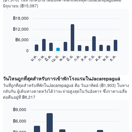
มิถุนายน (฿15,087)
฿18,000
Bar
Chart
฿12,000
graphic.
chart
with
12
฿6,000
bars.
0
แผนภูมิ
ก.พ.
พ.ค.
ส.ค.
พ.ย.
มี.ค.
มิ.ย.
ก.ย.
ธ.ค.
ม.ค.
เม.ย.
ก.ค.
ต.ค.
ต่อ
End
of
ไป
interactive
นี้
chart
แสดง
วันไหนถูกที่สุดสำหรับการเข้าพักโรงแรมในJacarepaguá
ราคา
วันที่ถูกที่สุดสำหรับที่พักในJacarepaguá คือ วันอาทิตย์ (฿1,903) ในทาง
เฉลี่ย
กลับกัน ผู้เดินทางคาดหวังได้ว่าจะจ่ายสูงสุดในวันอังคาร ซึ่งราคาเฉลี่ย
ของ
ต่อคืนอยู่ที่ ฿8,217
ห้อง
พัก
฿9,000
ใน
Bar
แต่ละ
Chart
graphic.
฿6,000
chart
เดือน
with
แผนภูมิ
7