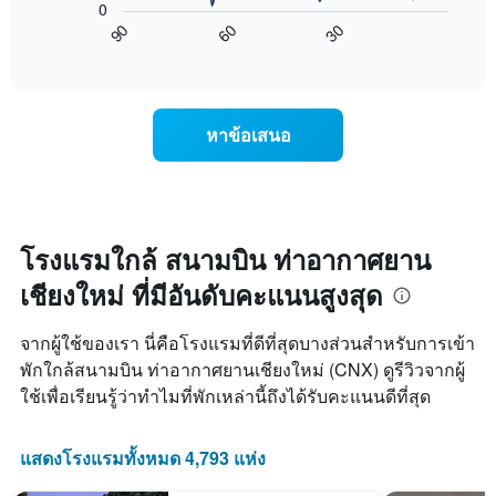
แกน
0
ไป
แสดง
90
60
30
นี้
End
วัน
of
แสดง
interactive
ของ
การ
chart
สัปดาห์
เปลี่ยนแปลง
แผนภูมิ
ของ
หาข้อเสนอ
มี
ราคา
แกน
ห้อง
Y
พัก
1
เมื่อ
แกน
ใกล้
แแส
ถึง
โรงแรมใกล้ สนามบิน ท่าอากาศยาน
ดง
วัน
ราคา
เชียงใหม่ ที่มีอันดับคะแนนสูงสุด
ที่
เฉลี่ย
เข้า
ของ
พัก
จากผู้ใช้ของเรา นี่คือโรงแรมที่ดีที่สุดบางส่วนสำหรับการเข้า
ห้อง
แผนภูมิ
พัก
พักใกล้สนามบิน ท่าอากาศยานเชียงใหม่ (CNX) ดูรีวิวจากผู้
มี
ใช้เพื่อเรียนรู้ว่าทำไมที่พักเหล่านี้ถึงได้รับคะแนนดีที่สุด
แกน
X
1
แสดงโรงแรมทั้งหมด 4,793 แห่ง
แกน
แสดง