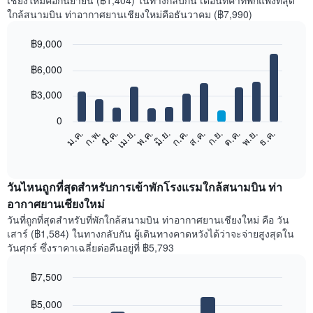
เชียงใหม่คือกันยายน (฿1,404) ในทางกลับกัน เดือนที่ค่าที่พักแพงที่สุด
ใกล้สนามบิน ท่าอากาศยานเชียงใหม่คือธันวาคม (฿7,990)
฿9,000
Bar
Chart
฿6,000
graphic.
chart
with
12
฿3,000
bars.
0
แผนภูมิ
ม.ค.
ก.พ.
มี.ค.
เม.ย.
พ.ค.
มิ.ย.
ก.ค.
ส.ค.
ก.ย.
ต.ค.
พ.ย.
ธ.ค.
ต่อ
End
of
ไป
interactive
นี้
chart
แสดง
วันไหนถูกที่สุดสำหรับการเข้าพักโรงแรมใกล้สนามบิน ท่า
ราคา
อากาศยานเชียงใหม่
เฉลี่ย
วันที่ถูกที่สุดสำหรับที่พักใกล้สนามบิน ท่าอากาศยานเชียงใหม่ คือ วัน
ของ
เสาร์ (฿1,584) ในทางกลับกัน ผู้เดินทางคาดหวังได้ว่าจะจ่ายสูงสุดใน
ห้อง
วันศุกร์ ซึ่งราคาเฉลี่ยต่อคืนอยู่ที่ ฿5,793
พัก
ใน
฿7,500
แต่ละ
เดือน
Bar
Chart
graphic.
฿5,000
แผนภูมิ
chart