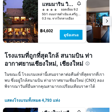
จำนวน
แทมมาริน วิลเลจ
วัน
4 ดาว
ยอดเยี่ยม 9.2
ก่อน
50/1 ถนนราชดำเนิน ต.ศรีภูมิ อ.เมือง, เชียงใหม่, ประเทศไทย
การ
0.3 กม. จากใจกลางเมือง
เข้า
พัก
แผนภูมิ
฿4,602
มี
ดูข้อเสนอ
แกน
Y
1
แกน
โรงแรมที่ถูกที่สุดใกล้ สนามบิน ท่า
แแส
อากาศยานเชียงใหม่, เชียงใหม่
ดง
ราคา
เฉลี่ย
ในขณะนี้ โรงแรมเหล่านี้เสนอราคาต่อคืนต่ำที่สุดจากที่เรา
ของ
พบ ซึ่งอยู่ใกล้สนามบิน ท่าอากาศยานเชียงใหม่ (CNX) ลอง
ห้อง
พิจารณาวันที่อื่นหากคุณสามารถเปรียบเทียบราคาได้
พัก
แสดงโรงแรมทั้งหมด 4,793 แห่ง