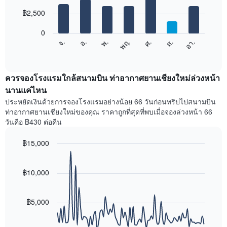
with
มี
7
฿2,500
แกน
bars.
X
1
0
แผนภูมิ
แกน
ศ.
พฤ.
พ.
อ.
จ.
อา.
ส.
ต่อ
End
แสดง
of
ไป
เดือน
interactive
นี้
chart
แผนภูมิ
แสดง
ควรจองโรงแรมใกล้สนามบิน ท่าอากาศยานเชียงใหม่ล่วงหน้า
มี
ราคา
นานแค่ไหน
แกน
เฉลี่ย
Y
ประหยัดเงินด้วยการจองโรงแรมอย่างน้อย 66 วันก่อนทริปไปสนามบิน
ของ
1
ท่าอากาศยานเชียงใหม่ของคุณ ราคาถูกที่สุดที่พบเมื่อจองล่วงหน้า 66
ห้อง
แกน
วันคือ ฿430 ต่อคืน
พัก
แแส
ใน
ดง
฿15,000
แต่ละ
ราคา
วัน
Line
Chart
เฉลี่ย
graphic.
ของ
chart
ของ
with
฿10,000
สัปดาห์
ห้อง
90
แผนภูมิ
พัก
data
มี
points.
แกน
฿5,000
X
แผนภูมิ
1
ต่อ