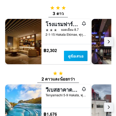
3 ดาว
3 ดาว
โรงแรมฟาร์ซา ฮากาตะเอกิ ฮากาตะกูจิ
3 ดาว
ยอดเยี่ยม 8.7
2-1-15 Hakata Ekimae, ฟุกุโอกะ, ญี่ปุ่น
฿2,302
ดูข้อเสนอ
2 ดาว
2 ดาวและน้อยกว่า
วีเบสฮาคาตะ โฮสเทล
Tenyamachi 5-9 Hakata, ฟุกุโอกะ, ญี่ปุ่น
฿1,676