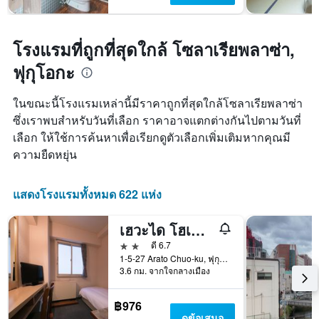
โรงแรมที่ถูกที่สุดใกล้ โซลาเรียพลาซ่า,
ฟุกุโอกะ
ในขณะนี้โรงแรมเหล่านี้มีราคาถูกที่สุดใกล้โซลาเรียพลาซ่า
ซึ่งเราพบสำหรับวันที่เลือก ราคาอาจแตกต่างกันไปตามวันที่
เลือก ให้ใช้การค้นหาเพื่อเรียกดูตัวเลือกเพิ่มเติมหากคุณมี
ความยืดหยุ่น
แสดงโรงแรมทั้งหมด 622 แห่ง
เฮวะได โฮเทลอาระโตะ
2 ดาว
ดี 6.7
1-5-27 Arato Chuo-ku, ฟุกุโอกะ, ญี่ปุ่น
3.6 กม. จากใจกลางเมือง
฿976
ดูข้อเสนอ