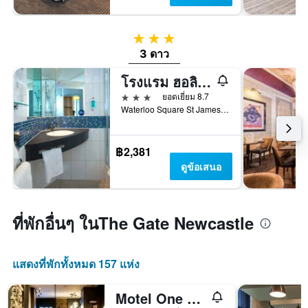
3 ดาว
3 ดาว
โรงแรม ฮอลิเดย์ อินน์ เอ็กซ์เพรส นิวคาสเซิล ซิตี้เซ็นเตอร์ บาย IHG
3 ดาว
ยอดเยี่ยม 8.7
Waterloo Square St James Boulevard, นิวคาสเซิลอะพอนไทน์, สหราชอาณาจักร
฿2,381
ดูข้อเสนอ
ที่พักอื่นๆ ในThe Gate Newcastle
แสดงที่พักทั้งหมด 157 แห่ง
Motel One Newcastle