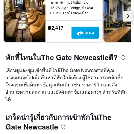
3 ดาว
ยอดเยี่ยม 8.6
15-25 High Bridge, นิวคาสเซิลอะพอนไทน์, สหราชอาณาจักร
0.2 กม. จากใจกลางเมือง
฿2,417
ดูข้อเสนอ
พักที่ไหนในThe Gate Newcastleดี?
เลื่อนดูและซูมเข้าพื้นที่ใกล้The Gate Newcastleที่คุณ
วางแผนจะไปเพื่อค้นหาที่พักใกล้เคียง ผู้ใช้สามารถคลิกชื่อ
โรงแรมเพื่อค้นหาข้อมูลเพิ่มเติม เช่น ราคา รีวิว และสิ่ง
อำนวยความสะดวก และยังค้นหาข้อเสนอต่างๆ สำหรับที่พัก
ได้
เกร็ดน่ารู้เกี่ยวกับการเข้าพักในThe
Gate Newcastle