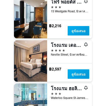
โฟร์ พอยต์ส เฟล็กซ์ บาย เชอราตัน นิวคาสเซิล
3 ดาว
15 Westgate Road, นิวคาสเซิลอะพอนไทน์, สหราชอาณาจักร
฿2,216
ดูข้อเสนอ
โรงแรม เดอะ เคาน์ตี, นิวคาสเซิล
4 ดาว
Neville Street, นิวคาสเซิลอะพอนไทน์, สหราชอาณาจักร
฿2,597
ดูข้อเสนอ
โรงแรม ฮอลิเดย์ อินน์ เอ็กซ์เพรส นิวคาสเซิล ซิตี้เซ็นเตอร์ บาย IHG
3 ดาว
Waterloo Square St James Boulevard, นิวคาสเซิลอะพอนไทน์, สหราชอาณาจักร