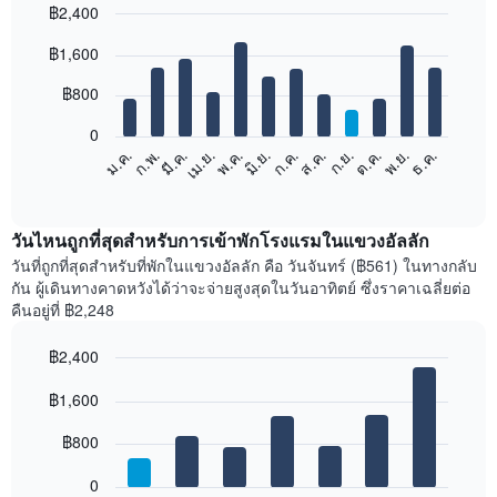
฿2,400
Bar
Chart
฿1,600
graphic.
chart
with
12
฿800
bars.
0
แผนภูมิ
ม.ค.
ก.พ.
มี.ค.
เม.ย.
พ.ค.
มิ.ย.
ก.ค.
ส.ค.
ก.ย.
ต.ค.
พ.ย.
ธ.ค.
ต่อ
End
of
ไป
interactive
นี้
chart
แสดง
วันไหนถูกที่สุดสำหรับการเข้าพักโรงแรมในแขวงอัลลัก
ราคา
วันที่ถูกที่สุดสำหรับที่พักในแขวงอัลลัก คือ วันจันทร์ (฿561) ในทางกลับ
เฉลี่ย
กัน ผู้เดินทางคาดหวังได้ว่าจะจ่ายสูงสุดในวันอาทิตย์ ซึ่งราคาเฉลี่ยต่อ
ของ
คืนอยู่ที่ ฿2,248
ห้อง
พัก
฿2,400
ใน
Bar
แต่ละ
Chart
graphic.
฿1,600
chart
เดือน
with
แผนภูมิ
7
฿800
มี
bars.
แกน
0
X
แผนภูมิ