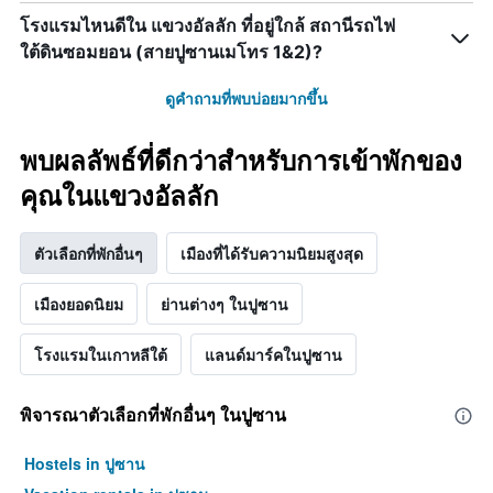
สัปดาห์
โรงแรมไหนดีใน แขวงอัลลัก ที่อยู่ใกล้ สถานีรถไฟ
แผนภูมิ
มี
ใต้ดินซอมยอน (สายปูซานเมโทร 1&2)?
แกน
Y
ดูคำถามที่พบบ่อยมากขึ้น
1
แกน
แแส
พบผลลัพธ์ที่ดีกว่าสำหรับการเข้าพักของ
ดง
คุณในแขวงอัลลัก
ราคา
เฉลี่ย
ของ
ตัวเลือกที่พักอื่นๆ
เมืองที่ได้รับความนิยมสูงสุด
ห้อง
พัก
เมืองยอดนิยม
ย่านต่างๆ ในปูซาน
โรงแรมในเกาหลีใต้
แลนด์มาร์คในปูซาน
พิจารณาตัวเลือกที่พักอื่นๆ ในปูซาน
Hostels in ปูซาน