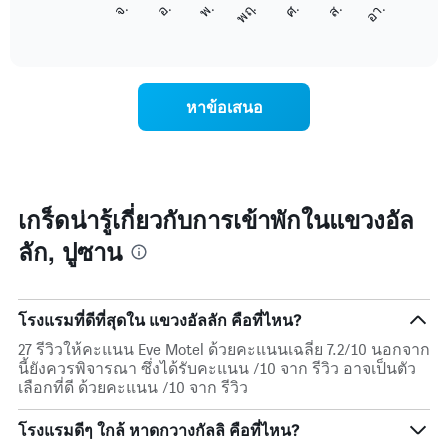
ศ.
พฤ.
พ.
อ.
จ.
อา.
ส.
1
ต่อ
End
แกน
of
ไป
interactive
แสดง
นี้
chart
เดือน
แสดง
แผนภูมิ
ราคา
หาข้อเสนอ
มี
เฉลี่ย
แกน
ของ
Y
ห้อง
1
พัก
แกน
ใน
แแส
แต่ละ
เกร็ดน่ารู้เกี่ยวกับการเข้าพักในแขวงอัล
ดง
วัน
ราคา
ลัก, ปูซาน
ของ
เฉลี่ย
สัปดาห์
ของ
แผนภูมิ
ห้อง
มี
พัก
โรงแรมที่ดีที่สุดใน แขวงอัลลัก คือที่ไหน?
แกน
X
27 รีวิวให้คะแนน Eve Motel ด้วยคะแนนเฉลี่ย 7.2/10 นอกจาก
1
นี้ยังควรพิจารณา ซึ่งได้รับคะแนน /10 จาก รีวิว อาจเป็นตัว
แกน
เลือกที่ดี ด้วยคะแนน /10 จาก รีวิว
แสดง
วัน
โรงแรมดีๆ ใกล้ หาดกวางกัลลิ คือที่ไหน?
ของ