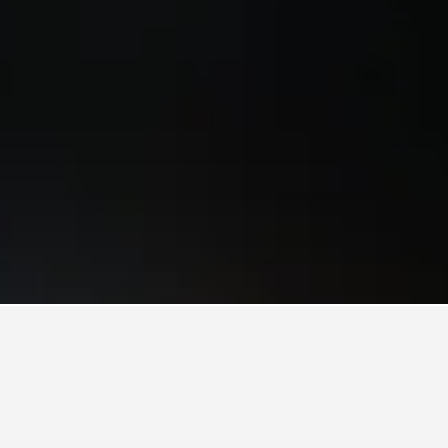
ในแขวงจอนโป
คุณใน แขวงจอนโป