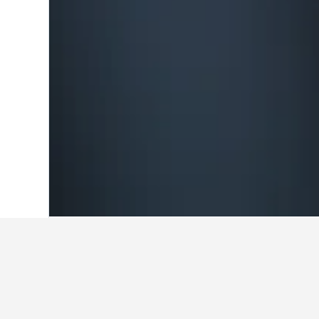
หน้าหลัก
เกาหลีใต้
39,583
ปูซาน
2,043
ข้อมูลเชิงลึกเกี
ใช้เคล็ดลับจากข้อมูล HotelsComb