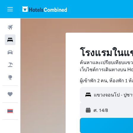
ตั๋วเครื่องบิน
โรงแรม
โรงแรมในแข
รถเช่า
ค้นหาและเปรียบเทียบแข
เที่ยวบิน+โรงแรม
เว็บไซต์การเดินทางบน H
สำรวจ
ผู้เข้าพัก 2 คน, ห้องพัก 1 ห
ทริป
ศ. 14/8
ภาษาไทย