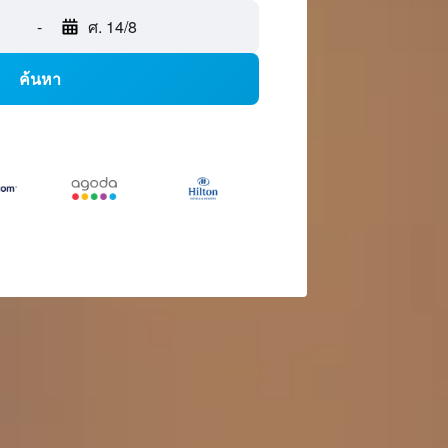
-
ศ. 14/8
ค้นหา