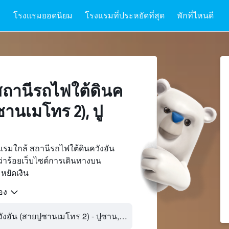
โรงแรมยอดนิยม
โรงแรมที่ประหยัดที่สุด
พักที่ไหนดี
ถานีรถไฟใต้ดินค
ซานเมโทร 2), ปู
รมใกล้ สถานีรถไฟใต้ดินควังอัน
่าร้อยเว็บไซต์การเดินทางบน
ยัดเงิน
้อง