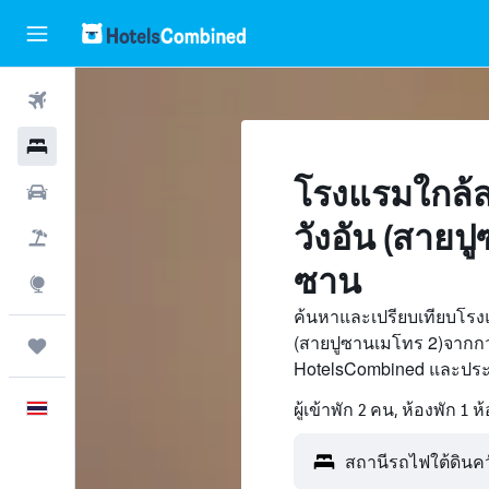
ตั๋วเครื่องบิน
โรงแรม
โรงแรมใกล้ส
รถเช่า
วังอัน (สายปู
เที่ยวบิน+โรงแรม
ซาน
สำรวจ
ค้นหาและเปรียบเทียบโรงแ
(สายปูซานเมโทร 2)จากกว
ทริป
HotelsCombined และประห
ภาษาไทย
ผู้เข้าพัก 2 คน, ห้องพัก 1 ห