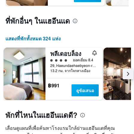
ที่พักอื่นๆ ในแฮอึนแด
แสดงที่พักทั้งหมด 324 แห่ง
พลีเดอบล็อง
ให้ 4 ดาว
ยอดเยี่ยม 8.4
29, Haeundaehaebyeon-ro 298beon-gil, ปูซาน, เกาหลีใต้
13.2 กม. จากใจกลางเมือง
฿991
ดูข้อเสนอ
พักที่ไหนในแฮอึนแดดี?
เลื่อนดูแผนที่เพื่อค้นหาโรงแรมใกล้ย่านแฮอึนแดที่คุณ