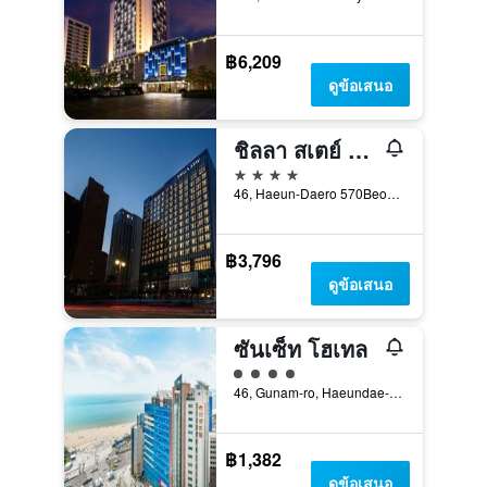
฿6,209
ดูข้อเสนอ
ชิลลา สเตย์ ปูซาน แฮอุนแด
4 ดาว
46, Haeun-Daero 570Beon-Gil, Haeundae-gu, ปูซาน, เกาหลีใต้
฿3,796
ดูข้อเสนอ
ซันเซ็ท โฮเทล
ให้ 4 ดาว
46, Gunam-ro, Haeundae-gu, ปูซาน, เกาหลีใต้
฿1,382
ดูข้อเสนอ