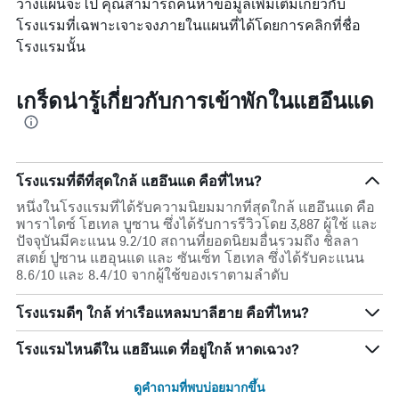
วางแผนจะไป คุณสามารถค้นหาข้อมูลเพิ่มเติมเกี่ยวกับ
โรงแรมที่เฉพาะเจาะจงภายในแผนที่ได้โดยการคลิกที่ชื่อ
โรงแรมนั้น
เกร็ดน่ารู้เกี่ยวกับการเข้าพักในแฮอึนแด
โรงแรมที่ดีที่สุดใกล้ แฮอึนแด คือที่ไหน?
หนึ่งในโรงแรมที่ได้รับความนิยมมากที่สุดใกล้ แฮอึนแด คือ
พาราไดซ์ โฮเทล บูซาน ซึ่งได้รับการรีวิวโดย 3,887 ผู้ใช้ และ
ปัจจุบันมีคะแนน 9.2/10 สถานที่ยอดนิยมอื่นรวมถึง ชิลลา
สเตย์ ปูซาน แฮอุนแด และ ซันเซ็ท โฮเทล ซึ่งได้รับคะแนน
8.6/10 และ 8.4/10 จากผู้ใช้ของเราตามลำดับ
โรงแรมดีๆ ใกล้ ท่าเรือแหลมบาลีฮาย คือที่ไหน?
โรงแรมไหนดีใน แฮอึนแด ที่อยู่ใกล้ หาดเฉวง?
ดูคำถามที่พบบ่อยมากขึ้น