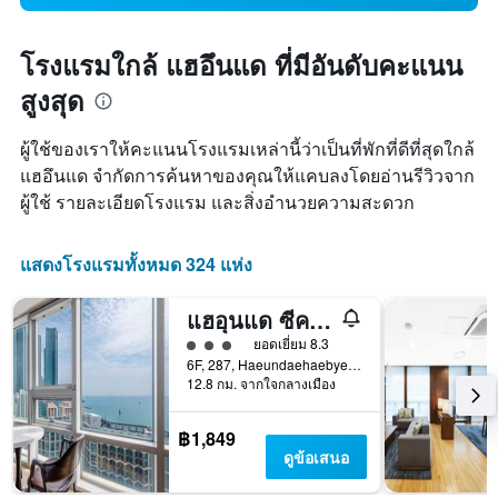
โรงแรมใกล้ แฮอึนแด ที่มีอันดับคะแนน
สูงสุด
ผู้ใช้ของเราให้คะแนนโรงแรมเหล่านี้ว่าเป็นที่พักที่ดีที่สุดใกล้
แฮอึนแด จำกัดการค้นหาของคุณให้แคบลงโดยอ่านรีวิวจาก
ผู้ใช้ รายละเอียดโรงแรม และสิ่งอำนวยความสะดวก
แสดงโรงแรมทั้งหมด 324 แห่ง
แฮอุนแด ซีคลาวด์ โฮเทล เรสซิเดนซ์
ให้ 3 ดาว
ยอดเยี่ยม 8.3
6F, 287, Haeundaehaebyeon-ro, ปูซาน, เกาหลีใต้
12.8 กม. จากใจกลางเมือง
฿1,849
ดูข้อเสนอ