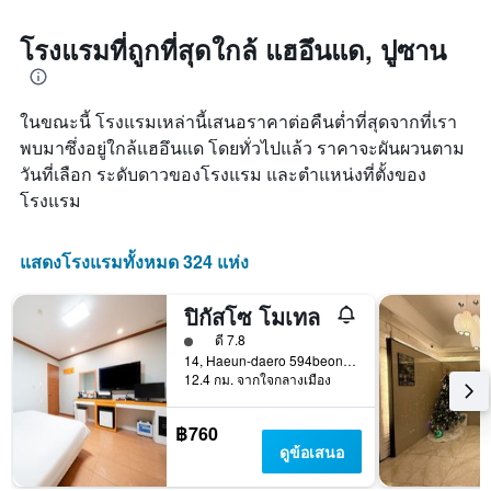
โรงแรมที่ถูกที่สุดใกล้ แฮอึนแด, ปูซาน
ในขณะนี้ โรงแรมเหล่านี้เสนอราคาต่อคืนต่ำที่สุดจากที่เรา
พบมาซึ่งอยู่ใกล้แฮอึนแด โดยทั่วไปแล้ว ราคาจะผันผวนตาม
วันที่เลือก ระดับดาวของโรงแรม และตำแหน่งที่ตั้งของ
โรงแรม
แสดงโรงแรมทั้งหมด 324 แห่ง
ปิกัสโซ โมเทล
ให้ 1 ดาว
ดี 7.8
14, Haeun-daero 594beonga-gil, ปูซาน, เกาหลีใต้
12.4 กม. จากใจกลางเมือง
฿760
ดูข้อเสนอ