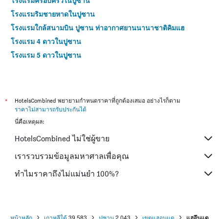
โรงแรมครอบครัวในปูซาน
โรงแรมริมชายหาดในปูซาน
โรงแรมใกล้สนามบิน ปูซาน ท่าอากาศยานนานาชาติคิมแฮ
โรงแรม 4 ดาวในปูซาน
โรงแรม 5 ดาวในปูซาน
*
HotelsCombined พยายามกำหนดราคาที่ถูกต้องเสมอ อย่างไรก็ตาม
ราคาไม่สามารถรับประกันได้
นี่คือเหตุผล:
HotelsCombined ไม่ใช่ผู้ขาย
เรารวบรวมข้อมูลมหาศาลเพื่อคุณ
ทำไมราคาถึงไม่แม่นยำ 100%?
หน้าหลัก
เกาหลีใต้
39,583
ปูซาน
2,043
เขตแฮอุนแด
แฮอึนแด