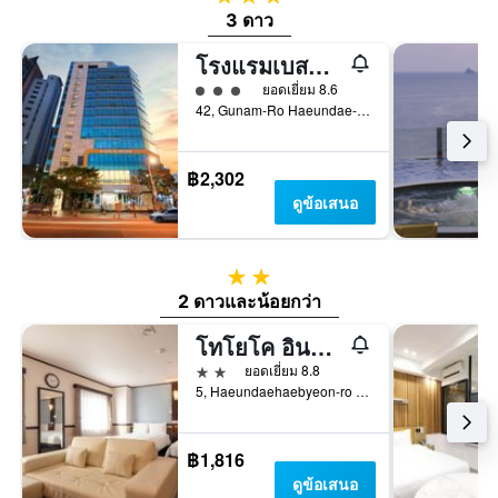
3 ดาว
โรงแรมเบสท์เวสเทิร์น แฮอุนแด
ให้ 3 ดาว
ยอดเยี่ยม 8.6
42, Gunam-Ro Haeundae-Gu, ปูซาน, เกาหลีใต้
฿2,302
ดูข้อเสนอ
2 ดาว
2 ดาวและน้อยกว่า
โทโยโค อินน์ บูซาน แฮอุนแด นัมเบอร์ 2
2 ดาว
ยอดเยี่ยม 8.8
5, Haeundaehaebyeon-ro 237Beon-Gil, ปูซาน, เกาหลีใต้
฿1,816
ดูข้อเสนอ