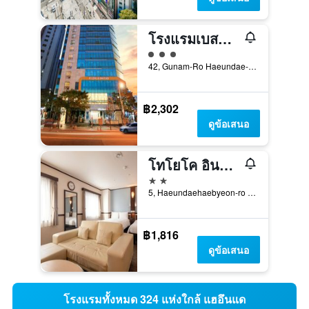
โรงแรมเบสท์เวสเทิร์น แฮอุนแด
ให้ 3 ดาว
42, Gunam-Ro Haeundae-Gu, ปูซาน, เกาหลีใต้
฿2,302
ดูข้อเสนอ
โทโยโค อินน์ บูซาน แฮอุนแด นัมเบอร์ 2
2 ดาว
5, Haeundaehaebyeon-ro 237Beon-Gil, ปูซาน, เกาหลีใต้
฿1,816
ดูข้อเสนอ
โรงแรมทั้งหมด 324 แห่งใกล้ แฮอึนแด