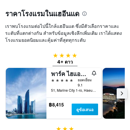
ราคาโรงแรมในแฮอึนแด
เราพบโรงแรมต่อไปนี้ใกล้แฮอึนแด ซึ่งมีตัวเลือกราคาและ
ระดับที่แตกต่างกัน สำหรับข้อมูลเชิงลึกเพิ่มเติม เราได้แสดง
โรงแรมยอดนิยมและคุ้มค่าที่สุดทุกระดับ
4 ดาว
4+ ดาว
พาร์ค ไฮแอต บูซาน
5 ดาว
ยอดเยี่ยม
9.1
51, Marine City 1-ro, Haeundae-gu, ปูซาน, เกาหลีใต้
฿8,415
ดูข้อเสนอ
3 ดาว