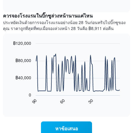
แกน
of
ไป
interactive
แสดง
นี้
chart
เดือน
แสดง
ควรจองโรงแรมในบิ๊กซูล่วงหน้านานแค่ไหน
แผนภูมิ
ราคา
ประหยัดเงินด้วยการจองโรงแรมอย่างน้อย 28 วันก่อนทริปไปบิ๊กซูของ
มี
เฉลี่ย
คุณ ราคาถูกที่สุดที่พบเมื่อจองล่วงหน้า 28 วันคือ ฿8,911 ต่อคืน
แกน
ของ
Y
ห้อง
1
พัก
฿120,000
แกน
ใน
Line
Chart
แแส
แต่ละ
graphic.
chart
ดง
with
วัน
฿80,000
ราคา
90
ของ
data
เฉลี่ย
สัปดาห์
points.
ของ
แผนภูมิ
฿40,000
ห้อง
มี
แผนภูมิ
พัก
แกน
ต่อ
X
0
ไป
1
90
30
60
นี้
End
แกน
of
แสดง
แสดง
interactive
การ
chart
วัน
เปลี่ยนแปลง
ของ
ของ
สัปดาห์
หาข้อเสนอ
ราคา