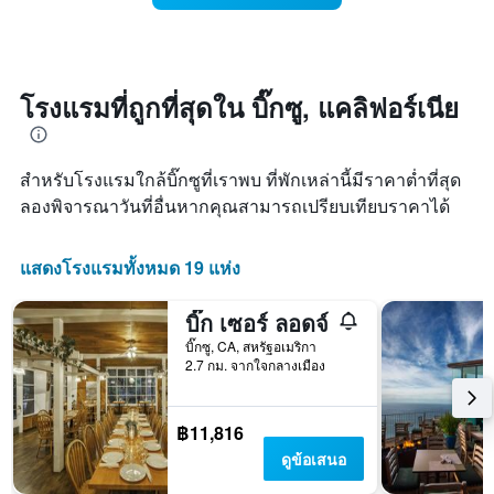
แผนภูมิ
ห้อง
มี
พัก
แกน
เมื่อ
Y
ใกล้
1
ถึง
โรงแรมที่ถูกที่สุดใน บิ๊กซู, แคลิฟอร์เนีย
แกน
วัน
แแส
ที่
ดง
เข้า
ราคา
สำหรับโรงแรมใกล้บิ๊กซูที่เราพบ ที่พักเหล่านี้มีราคาต่ำที่สุด
พัก
เฉลี่ย
แผนภูมิ
ลองพิจารณาวันที่อื่นหากคุณสามารถเปรียบเทียบราคาได้
ของ
มี
ห้อง
แกน
พัก
X
แสดงโรงแรมทั้งหมด 19 แห่ง
1
แกน
บิ๊ก เซอร์ ลอดจ์
แสดง
จำนวน
บิ๊กซู, CA, สหรัฐอเมริกา
2.7 กม. จากใจกลางเมือง
วัน
ก่อน
การ
เข้า
฿11,816
พัก
ดูข้อเสนอ
แผนภูมิ
มี