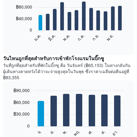
Bar
Chart
฿80,000
graphic.
chart
with
12
฿40,000
bars.
0
แผนภูมิ
พ.ค.
พ.ย.
ม.ค.
ก.ค.
มี.ค.
ก.ย.
ต่อ
End
of
ไป
interactive
นี้
chart
แสดง
วันไหนถูกที่สุดสำหรับการเข้าพักโรงแรมในบิ๊กซู
ราคา
วันที่ถูกที่สุดสำหรับที่พักในบิ๊กซู คือ วันจันทร์ (฿65,153) ในทางกลับกัน
เฉลี่ย
ผู้เดินทางคาดหวังได้ว่าจะจ่ายสูงสุดในวันพุธ ซึ่งราคาเฉลี่ยต่อคืนอยู่ที่
ของ
฿83,355
ห้อง
พัก
฿90,000
ใน
Bar
แต่ละ
Chart
graphic.
฿60,000
chart
เดือน
with
แผนภูมิ
7
฿30,000
มี
bars.
แกน
0
X
แผนภูมิ
จ.
พฤ.
อา.
พ.
ส.
อ.
ศ.
1
ต่อ
End