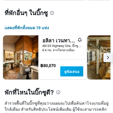
แกน
Y
ที่พักอื่นๆ ในบิ๊กซู
1
แกน
แแส
แสดงที่พักทั้งหมด 19 แห่ง
ดง
ราคา
เฉลี่ย
อลิลา เวนทานา บิ๊ก เซอร์
ของ
48123 Highway One, บิ๊กซู, CA, สหรัฐอเมริกา
ห้อง
6.4 กม. จากใจกลางเมือง
พัก
฿80,070
ดูข้อเสนอ
พักที่ไหนในบิ๊กซูดี?
สำรวจพื้นที่ในบิ๊กซูที่คุณวางแผนจะไปเพื่อค้นหาโรงแรมที่อยู่
ใกล้เคียง สำหรับสิทธิประโยชน์เพิ่มเติม ผู้ใช้จะสามารถคลิก