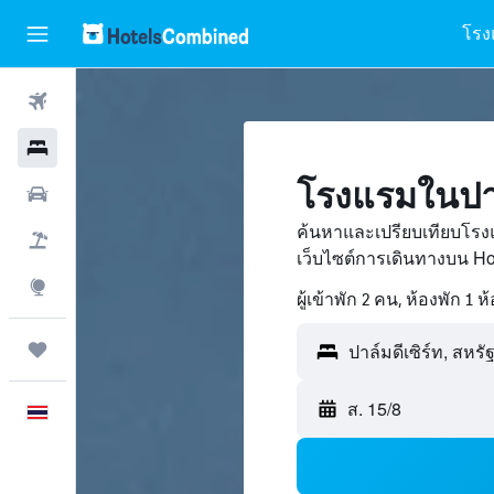
โรง
ตั๋วเครื่องบิน
โรงแรม
โรงแรมในปาล
รถเช่า
ค้นหาและเปรียบเทียบโรงแ
เที่ยวบิน+โรงแรม
เว็บไซต์การเดินทางบน H
สำรวจ
ผู้เข้าพัก 2 คน, ห้องพัก 1 ห
ทริป
ส. 15/8
ภาษาไทย