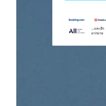
...และอีก
มากมาย