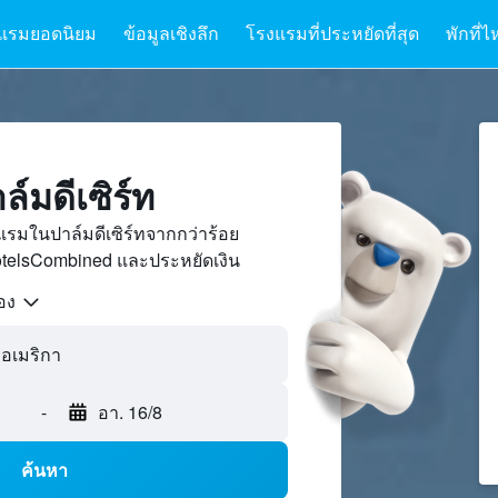
แรมยอดนิยม
ข้อมูลเชิงลึก
โรงแรมที่ประหยัดที่สุด
พักที่ไ
์มดีเซิร์ท
รมในปาล์มดีเซิร์ทจากกว่าร้อย
otelsCombined และประหยัดเงิน
้อง
-
อา. 16/8
ค้นหา