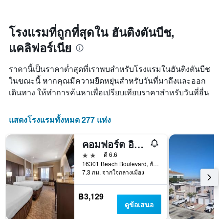
แกน
เมื่อ
ซึ่ง
X
ใกล้
พบใน
1
ถึง
3
โรงแรมที่ถูกที่สุดใน ฮันติงตันบีช,
แกน
วัน
วัน
แสดง
แคลิฟอร์เนีย
ที่
ที่
หมวด
เข้า
ผ่าน
หมู่
พัก
มา
ราคานี้เป็นราคาต่ำสุดที่เราพบสำหรับโรงแรมในฮันติงตันบีช
โรงแรม
แผนภูมิ
ตาม
ในขณะนี้ หากคุณมีความยืดหยุ่นสำหรับวันที่มาถึงและออก
มี
จำนวน
เดินทาง ให้ทำการค้นหาเพื่อเปรียบเทียบราคาสำหรับวันที่อื่น
แกน
ดาว
X
แผนภูมิ
1
มี
แสดงโรงแรมทั้งหมด 277 แห่ง
แกน
แกน
แสดง
Y
จำนวน
คอมฟอร์ต อินน์แอนด์สวีทส์ ฮันทิงตันบีช
1
วัน
แกน
2 ดาว
ดี 6.6
ก่อน
แสดง
16301 Beach Boulevard, ฮันติงตันบีช, CA, สหรัฐอเมริกา
การ
ราคา
7.3 กม. จากใจกลางเมือง
เข้า
เฉลี่ย
พัก
ของ
แผนภูมิ
฿3,129
ห้อง
มี
ดูข้อเสนอ
พัก
แกน
ใน