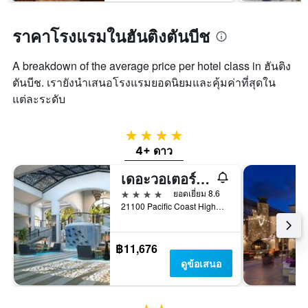
Y
ช่วง
1
สุด
แกน
ราคาโรงแรมในฮันติงตันบีช
สัปดาห์
แแส
นี้
ดง
ที่
A breakdown of the average price per hotel class in ฮันติง
ราคา
พบ
ตันบีช. เรายังนำเสนอโรงแรมยอดนิยมและคุ้มค่าที่สุดใน
เฉลี่ย
ใน
ของ
แต่ละระดับ
ช่วง
ห้อง
3
พัก
วัน
4 ดาว
ที่
4+ ดาว
ผ่าน
มา
เดอะวอเตอร์ฟรอนท์บีชรีสอร์ท - ในเครือโรงแรมฮิลตัน
4 ดาว
ยอดเยี่ยม 8.6
21100 Pacific Coast Highway, ฮันติงตันบีช, CA, สหรัฐอเมริกา
฿11,676
ดูข้อเสนอ