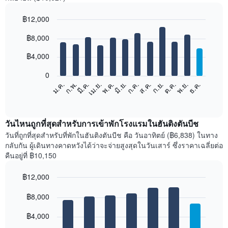
฿12,000
Bar
Chart
฿8,000
graphic.
chart
with
12
฿4,000
bars.
0
แผนภูมิ
ก.พ.
พ.ค.
ส.ค.
พ.ย.
มี.ค.
มิ.ย.
ก.ย.
ธ.ค.
ม.ค.
เม.ย.
ก.ค.
ต.ค.
ต่อ
End
of
ไป
interactive
นี้
chart
แสดง
วันไหนถูกที่สุดสำหรับการเข้าพักโรงแรมในฮันติงตันบีช
ราคา
วันที่ถูกที่สุดสำหรับที่พักในฮันติงตันบีช คือ วันอาทิตย์ (฿6,838) ในทาง
เฉลี่ย
กลับกัน ผู้เดินทางคาดหวังได้ว่าจะจ่ายสูงสุดในวันเสาร์ ซึ่งราคาเฉลี่ยต่อ
ของ
คืนอยู่ที่ ฿10,150
ห้อง
พัก
฿12,000
ใน
Bar
แต่ละ
Chart
graphic.
฿8,000
chart
เดือน
with
แผนภูมิ
7
฿4,000
มี
bars.