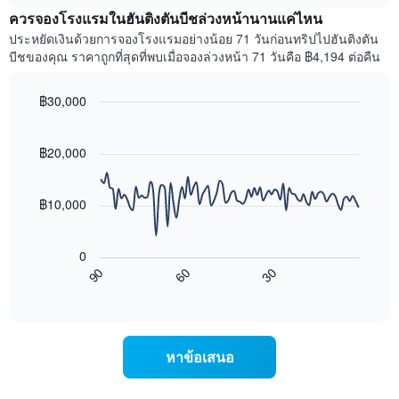
เฉลี่ย
X
ควรจองโรงแรมในฮันติงตันบีชล่วงหน้านานแค่ไหน
ของ
1
ห้อง
ประหยัดเงินด้วยการจองโรงแรมอย่างน้อย 71 วันก่อนทริปไปฮันติงตัน
แกน
พัก
บีชของคุณ ราคาถูกที่สุดที่พบเมื่อจองล่วงหน้า 71 วันคือ ฿4,194 ต่อคืน
แสดง
ใน
หมวด
สุด
หมู่
฿30,000
สัปดาห์
โรงแรม
นี้
Line
Chart
ตาม
graphic.
chart
ที่
จำนวน
with
฿20,000
พบ
ดาว
90
ใน
แผนภูมิ
data
ช่วง
points.
มี
฿10,000
3
แกน
วัน
แผนภูมิ
Y
ที่
ต่อ
1
ผ่าน
0
ไป
แกน
มา
90
60
30
นี้
แสดง
End
โดย
of
แสดง
ราคา
interactive
รวบรวม
การ
เฉลี่ย
chart
ตาม
เปลี่ยนแปลง
ของ
ระดับ
ของ
ห้อง
หาข้อเสนอ
ดาว
ราคา
พัก
แผนภูมิ
ห้อง
คืน
มี
พัก
นี้