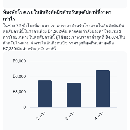
ราคา
interactive
ของ
เฉลี่ย
chart
สัปดาห์
ห้องพักโรงแรมในฮันติงตันบีชสำหรับสุดสัปดาห์นี้ราคา
ของ
แผนภูมิ
ห้อง
เท่าไร
มี
พัก
ในช่วง 72 ชั่วโมงที่ผ่านมา เราพบราคาสำหรับโรงแรมในฮันติงตันบีช
แกน
คืน
สุดสัปดาห์นี้ในราคาเพียง ฿4,202/คืน หากคุณกำลังมองหาโรงแรม 3
Y
นี้
ดาวโดยเฉพาะในสุดสัปดาห์นี้ ผู้ใช้ของเราพบราคาต่ำสุดที่ ฿4,874/คืน
1
ที่
สำหรับโรงแรม 4 ดาวในฮันติงตันบีช ราคาถูกที่สุดที่พบล่าสุดคือ
แกน
พบ
แแส
฿7,330/คืนสำหรับสุดสัปดาห์นี้
ใน
ดง
ช่วง
ราคา
฿9,000
3
เฉลี่ย
วัน
Bar
Chart
ของ
graphic.
chart
ที่
ห้อง
฿6,000
with
ผ่าน
พัก
3
มา
bars.
โดย
฿3,000
รวบรวม
แผนภูมิ
ตาม
ต่อ
ระดับ
0
ไป
ดาว
2 ดาว
3 ดาว
4 ดาว
นี้
แผนภูมิ
End
แสดง
มี
of
ราคา
interactive
แกน
chart