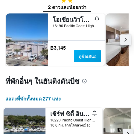
2 ดาว
2 ดาวและน้อยกว่า
โอเชียนวิวโมเทล - ฮันติงตันบีช
16196 Pacific Coast Highway, ฮันติงตันบีช, CA, สหรัฐอเมริกา
฿3,145
ดูข้อเสนอ
ที่พักอื่นๆ ในฮันติงตันบีช
แสดงที่พักทั้งหมด 277 แห่ง
เซิร์ฟ ซิตี้ อินน์ - ใกล้ ซีล บีช พิร์
16220 Pacific Coast Highway, ฮันติงตันบีช, CA, สหรัฐอเมริกา
10.6 กม. จากใจกลางเมือง