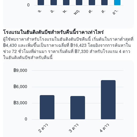
แกน
0
X
แผนภูมิ
จ.
พฤ.
อา.
พ.
ส.
อ.
ศ.
1
ต่อ
End
แกน
of
ไป
interactive
แสดง
นี้
chart
เดือน
แสดง
โรงแรมในฮันติงตันบีชสำหรับคืนนี้ราคาเท่าไหร่
แผนภูมิ
ราคา
ผู้ใช้พบราคาสำหรับโรงแรมในฮันติงตันบีชคืนนี้ เริ่มต้นในราคาต่ำสุดที่
มี
เฉลี่ย
฿4,430 และเพิ่มขึ้นเป็นราคาเฉลี่ยที่ ฿16,423 โดยอิงจากการค้นหาใน
แกน
ของ
ช่วง 72 ชั่วโมงที่ผ่านมา ราคาเริ่มต้นที่ ฿7,330 สำหรับโรงแรม 4 ดาว
Y
ห้อง
ในฮันติงตันบีชสำหรับคืนนี้
1
พัก
แกน
ใน
แแส
฿9,000
แต่ละ
ดง
Bar
วัน
Chart
ราคา
graphic.
chart
ของ
฿6,000
with
เฉลี่ย
สัปดาห์
3
ของ
แผนภูมิ
bars.
ห้อง
มี
฿3,000
พัก
แกน
แผนภูมิ
X
ต่อ
1
0
ไป
แกน
2 ดาว
3 ดาว
4 ดาว
นี้
แสดง
End
แสดง
วัน
of