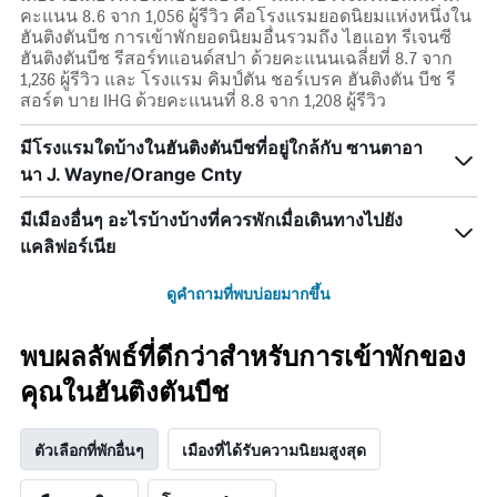
คะแนน 8.6 จาก 1,056 ผู้รีวิว คือโรงแรมยอดนิยมแห่งหนึ่งใน
ฮันติงตันบีช การเข้าพักยอดนิยมอื่นรวมถึง ไฮแอท รีเจนซี
ฮันติงตันบีช รีสอร์ทแอนด์สปา ด้วยคะแนนเฉลี่ยที่ 8.7 จาก
1,236 ผู้รีวิว และ โรงแรม คิมป์ตัน ชอร์เบรค ฮันติงตัน บีช รี
สอร์ต บาย IHG ด้วยคะแนนที่ 8.8 จาก 1,208 ผู้รีวิว
มีโรงแรมใดบ้างในฮันติงตันบีชที่อยู่ใกล้กับ ซานตาอา
นา J. Wayne/Orange Cnty
มีเมืองอื่นๆ อะไรบ้างบ้างที่ควรพักเมื่อเดินทางไปยัง
แคลิฟอร์เนีย
ดูคำถามที่พบบ่อยมากขึ้น
พบผลลัพธ์ที่ดีกว่าสำหรับการเข้าพักของ
คุณในฮันติงตันบีช
ตัวเลือกที่พักอื่นๆ
เมืองที่ได้รับความนิยมสูงสุด