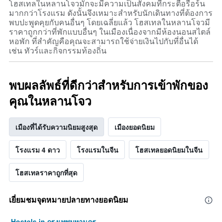
โฮสเทลในหลานโจวมักจะมีความเป็นสังคมที่กระตือรือร้น
มากกว่าโรงแรม ดังนั้นจึงเหมาะสำหรับนักเดินทางที่ต้องการ
พบปะพูดคุยกับคนอื่นๆ โดยเฉลี่ยแล้ว โฮสเทลในหลานโจวมี
ราคาถูกกว่าที่พักแบบอื่นๆ ในเมืองเนื่องจากมีห้องนอนสไตล์
หอพัก ที่สำคัญคือคุณจะสามารถใช้จ่ายเงินไปกับที่อื่นได้
เช่น ทัวร์และกิจกรรมท้องถิ่น
พบผลลัพธ์ที่ดีกว่าสำหรับการเข้าพักของ
คุณในหลานโจว
เมืองที่ได้รับความนิยมสูงสุด
เมืองยอดนิยม
โรงแรม 4 ดาว
โรงแรมในจีน
โฮสเทลยอดนิยมในจีน
โฮสเทลราคาถูกที่สุด
เยี่ยมชมจุดหมายปลายทางยอดนิยม
Hostels in กรุงเทพมหานคร