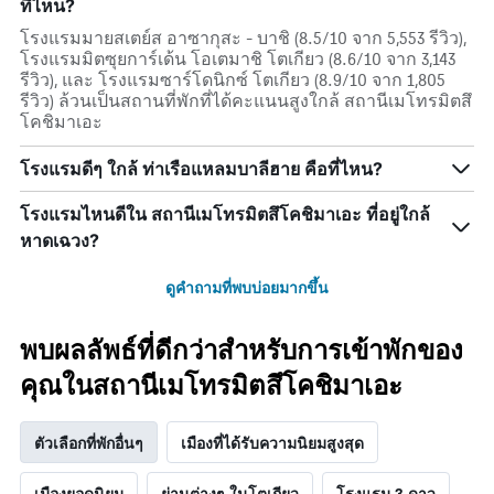
ที่ไหน?
โรงแรมมายสเตย์ส อาซากุสะ - บาชิ (8.5/10 จาก 5,553 รีวิว),
โรงแรมมิตซุยการ์เด้น โอเตมาชิ โตเกียว (8.6/10 จาก 3,143
รีวิว), และ โรงแรมซาร์โดนิกซ์ โตเกียว (8.9/10 จาก 1,805
รีวิว) ล้วนเป็นสถานที่พักที่ได้คะแนนสูงใกล้ สถานีเมโทรมิตสึ
โคชิมาเอะ
โรงแรมดีๆ ใกล้ ท่าเรือแหลมบาลีฮาย คือที่ไหน?
โรงแรมไหนดีใน สถานีเมโทรมิตสึโคชิมาเอะ ที่อยู่ใกล้
หาดเฉวง?
ดูคำถามที่พบบ่อยมากขึ้น
พบผลลัพธ์ที่ดีกว่าสำหรับการเข้าพักของ
คุณในสถานีเมโทรมิตสึโคชิมาเอะ
ตัวเลือกที่พักอื่นๆ
เมืองที่ได้รับความนิยมสูงสุด
เมืองยอดนิยม
ย่านต่างๆ ในโตเกียว
โรงแรม 3 ดาว