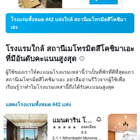
โรงแรมทั้งหมด 442 แห่งใกล้ สถานีเมโทรมิตสึโคชิมา
เอะ
โรงแรมใกล้ สถานีเมโทรมิตสึโคชิมาเอะ
ที่มีอันดับคะแนนสูงสุด
ผู้ใช้ของเราให้คะแนนโรงแรมเหล่านี้ว่าเป็นที่พักที่ดีที่สุดแถว
สถานีเมโทรมิตสึโคชิมาเอะ อย่าลืมอ่านรีวิวจากผู้ใช้เพื่อ
เรียนรู้ว่าทำไมโรงแรมเหล่านี้ถึงได้รับคะแนนสูงสุด
แสดงโรงแรมทั้งหมด 442 แห่ง
แมนดาริน โอเรียนทัล โตเกียว
5 ดาว
ยอดเยี่ยม
9.3
2-1-1 Nihonbashi Muromachi, โตเกียว, ญี่ปุ่น