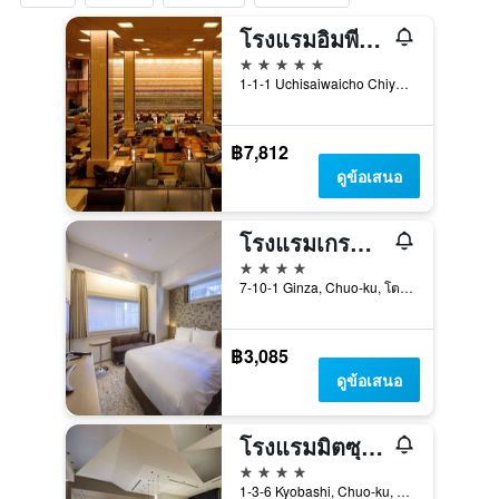
โรงแรมอิมพีเรียล โตเกียว
5 ดาว
1-1-1 Uchisaiwaicho Chiyoda-ku, โตเกียว, ญี่ปุ่น
฿7,812
ดูข้อเสนอ
โรงแรมเกรซรี กินซ่า
4 ดาว
7-10-1 Ginza, Chuo-ku, โตเกียว, ญี่ปุ่น
฿3,085
ดูข้อเสนอ
โรงแรมมิตซุยการ์เด้น เคียวบาชิ สถานีโตเกียว
4 ดาว
1-3-6 Kyobashi, Chuo-ku, โตเกียว, ญี่ปุ่น