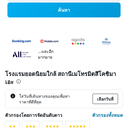
ค้นหา
...และอีก
มากมาย
โรงแรมยอดนิยมใกล้ สถานีเมโทรมิตสึโคชิมา
เอะ
ใส่วันที่เดินทางของคุณเพื่อหา
เลือกวันที่
ราคาที่ดีที่สุด
ตัวกรองทั้งหมด
ตัวกรองโดยการจัดอันดับดาว