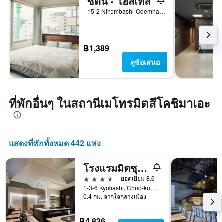
ซิตัน - โฮสเทล
15-2 Nihombashi-Odemnacho, โตเกียว, ญี่ปุ่น
฿1,389
ดูข้อเสนอ
ที่พักอื่นๆ ในสถานีเมโทรมิตสึโคชิมาเอะ
แสดงที่พักทั้งหมด 442 แห่ง
โรงแรมมิตซุยการ์เด้น เคียวบาชิ สถานีโตเกียว
4 ดาว
ยอดเยี่ยม 8.6
1-3-6 Kyobashi, Chuo-ku, โตเกียว, ญี่ปุ่น
0.4 กม. จากใจกลางเมือง
฿4,826