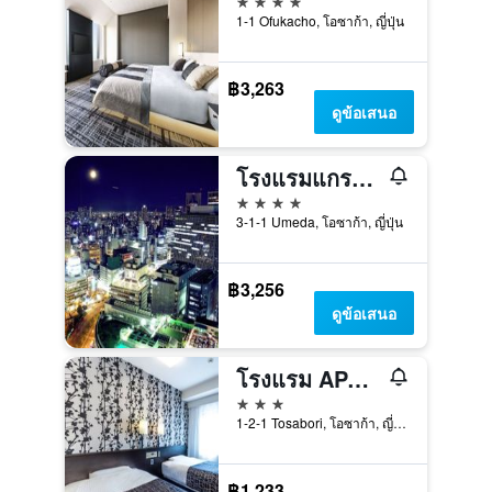
1-1 Ofukacho, โอซาก้า, ญี่ปุ่น
฿3,263
ดูข้อเสนอ
โรงแรมแกรนเวีย โอซาก้า
4 ดาว
3-1-1 Umeda, โอซาก้า, ญี่ปุ่น
฿3,256
ดูข้อเสนอ
โรงแรม APA โอซาก้า ฮิโกบาชิ เอกิมาเอะ (ทุกห้องปลอดบุหรี่)
3 ดาว
1-2-1 Tosabori, โอซาก้า, ญี่ปุ่น
฿1,233