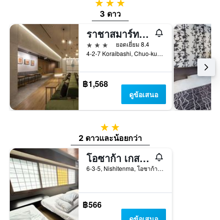
3 ดาว
3 ดาว
ราชาสมาร์ท อินน์ โอซาก้า โยโดยาบาชิ
3 ดาว
ยอดเยี่ยม 8.4
4-2-7 Koraibashi, Chuo-ku, โอซาก้า, ญี่ปุ่น
฿1,568
ดูข้อเสนอ
2 ดาว
2 ดาวและน้อยกว่า
โอซาก้า เกสต์เฮาส์ ซากุระ โฮสเทล
6-3-5, Nishitenma, โอซาก้า, ญี่ปุ่น
฿566
ดูข้อเสนอ