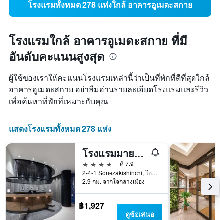
โรงแรมทั้งหมด 278 แห่งใกล้ อาคารอูเมดะสกาย
โรงแรมใกล้ อาคารอูเมดะสกาย ที่มี
อันดับคะแนนสูงสุด
ผู้ใช้ของเราให้คะแนนโรงแรมเหล่านี้ว่าเป็นที่พักที่ดีที่สุดใกล้
อาคารอูเมดะสกาย อย่าลืมอ่านรายละเอียดโรงแรมและรีวิว
เพื่อค้นหาที่พักที่เหมาะกับคุณ
แสดงโรงแรมทั้งหมด 278 แห่ง
โรงแรมมายสเตย์ส พรีเมียร์ โดจิมะ
4 ดาว
ดี 7.9
2-4-1 Sonezakishinchi, โอซาก้า, ญี่ปุ่น
2.9 กม. จากใจกลางเมือง
฿1,927
ดูข้อเสนอ