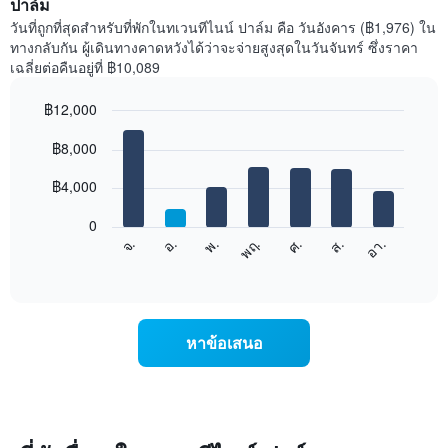
ปาล์ม
วันที่ถูกที่สุดสำหรับที่พักในทเวนทีไนน์ ปาล์ม คือ วันอังคาร (฿1,976) ใน
ทางกลับกัน ผู้เดินทางคาดหวังได้ว่าจะจ่ายสูงสุดในวันจันทร์ ซึ่งราคา
เฉลี่ยต่อคืนอยู่ที่ ฿10,089
฿12,000
Bar
Chart
graphic.
฿8,000
chart
with
7
฿4,000
bars.
0
แผนภูมิ
จ.
พฤ.
อา.
พ.
ส.
อ.
ศ.
ต่อ
End
of
ไป
interactive
นี้
chart
แสดง
ราคา
หาข้อเสนอ
เฉลี่ย
ของ
ห้อง
พัก
ใน
แต่ละ