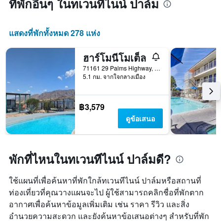
ที่พักอื่นๆ ในทเวนทีไนน์ ปาล์ม
วัน
ของ
สัปดาห์
แสดงที่พักทั้งหมด 278 แห่ง
แผนภูมิ
มี
แกน
ฮาร์โมนีโมเต็ล
X
71161 29 Palms Highway, ทเวนทีไนน์ ปาล์ม, CA, สหรัฐอเมริกา
1
5.1 กม. จากใจกลางเมือง
แกน
แสดง
วัน
฿3,579
ของ
ดูข้อเสนอ
สัปดาห์
แผนภูมิ
มี
แกน
พักที่ไหนในทเวนทีไนน์ ปาล์มดี?
Y
1
แกน
ใช้แผนที่เพื่อค้นหาที่พักใกล้ทเวนทีไนน์ ปาล์มหรือสถานที่
แแส
ท่องเที่ยวที่คุณวางแผนจะไป ผู้ใช้สามารถคลิกชื่อที่พักตาก
ดง
อากาศเพื่อค้นหาข้อมูลเพิ่มเติม เช่น ราคา รีวิว และสิ่ง
ราคา
เฉลี่ย
อำนวยความสะดวก และยังค้นหาข้อเสนอต่างๆ สำหรับที่พัก