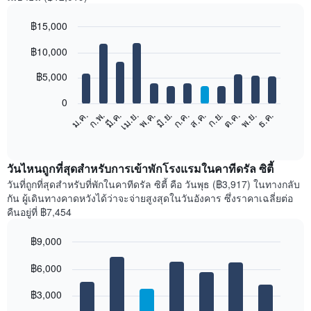
฿15,000
Bar
Chart
฿10,000
graphic.
chart
with
12
฿5,000
bars.
0
แผนภูมิ
ก.พ.
พ.ค.
ส.ค.
พ.ย.
มี.ค.
มิ.ย.
ก.ย.
ธ.ค.
ม.ค.
เม.ย.
ก.ค.
ต.ค.
ต่อ
End
of
ไป
interactive
นี้
chart
แสดง
วันไหนถูกที่สุดสำหรับการเข้าพักโรงแรมในคาทีดรัล ซิตี้
ราคา
วันที่ถูกที่สุดสำหรับที่พักในคาทีดรัล ซิตี้ คือ วันพุธ (฿3,917) ในทางกลับ
เฉลี่ย
กัน ผู้เดินทางคาดหวังได้ว่าจะจ่ายสูงสุดในวันอังคาร ซึ่งราคาเฉลี่ยต่อ
ของ
คืนอยู่ที่ ฿7,454
ห้อง
พัก
฿9,000
ใน
Bar
แต่ละ
Chart
graphic.
฿6,000
chart
เดือน
with
แผนภูมิ
7
฿3,000
มี
bars.