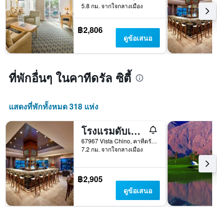
5.8 กม. จากใจกลางเมือง
พัก
แผนภูมิ
มี
฿2,806
แกน
ดูข้อเสนอ
Y
1
แกน
แแส
ที่พักอื่นๆ ในคาทีดรัล ซิตี้
ดง
ราคา
เฉลี่ย
แสดงที่พักทั้งหมด 318 แห่ง
ของ
ห้อง
พัก
โรงแรมดับเบิลทรีบายฮิลตัน กอล์ฟรีสอร์ท พาล์มสปริงส์
67967 Vista Chino, คาทีดรัล ซิตี้, CA, สหรัฐอเมริกา
7.2 กม. จากใจกลางเมือง
฿2,905
ดูข้อเสนอ