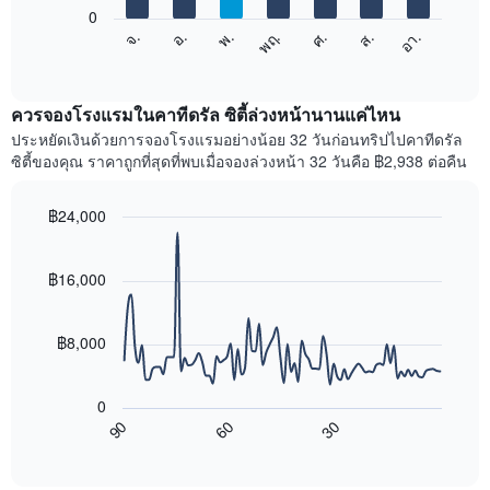
แกน
0
X
แผนภูมิ
ศ.
พฤ.
พ.
อ.
จ.
อา.
ส.
1
ต่อ
End
แกน
of
ไป
interactive
แสดง
นี้
chart
เดือน
แสดง
ควรจองโรงแรมในคาทีดรัล ซิตี้ล่วงหน้านานแค่ไหน
แผนภูมิ
ราคา
ประหยัดเงินด้วยการจองโรงแรมอย่างน้อย 32 วันก่อนทริปไปคาทีดรัล
มี
เฉลี่ย
ซิตี้ของคุณ ราคาถูกที่สุดที่พบเมื่อจองล่วงหน้า 32 วันคือ ฿2,938 ต่อคืน
แกน
ของ
Y
ห้อง
1
พัก
฿24,000
แกน
ใน
Line
Chart
แแส
แต่ละ
graphic.
chart
ดง
with
วัน
฿16,000
ราคา
90
ของ
data
เฉลี่ย
สัปดาห์
points.
ของ
แผนภูมิ
฿8,000
ห้อง
มี
แผนภูมิ
พัก
แกน
ต่อ
X
0
ไป
1
90
60
30
นี้
End
แกน
of
แสดง
แสดง
interactive
การ
chart
วัน