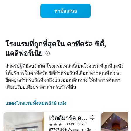
เปลี่ยนแปลง
ของ
ของ
สัปดาห์
หาข้อเสนอ
ราคา
แผนภูมิ
ห้อง
มี
พัก
แกน
เมื่อ
Y
ใกล้
1
ถึง
โรงแรมที่ถูกที่สุดใน คาทีดรัล ซิตี้,
แกน
วัน
แแส
แคลิฟอร์เนีย
ที่
ดง
เข้า
ราคา
พัก
สำหรับผู้ที่มีงบจำกัด โรงแรมเหล่านี้เป็นโรงแรมที่ถูกที่สุดซึ่ง
เฉลี่ย
แผนภูมิ
ของ
ให้บริการในคาทีดรัล ซิตี้สำหรับวันที่เลือก หากคุณมีความ
มี
ห้อง
ยืดหยุ่นสำหรับวันที่มาถึงและออกเดินทาง ให้ทำการค้นหา
แกน
พัก
X
เพื่อเปรียบเทียบราคาสำหรับวันที่อื่น
1
แกน
แสดง
แสดงโรงแรมทั้งหมด 318 แห่ง
จำนวน
วัน
เวิลด์มาร์ค คาธีดรัลซิตี้
ก่อน
การ
3 ดาว
ยอดเยี่ยม 9.0
เข้า
67707 30th Avenue, คาทีดรัล ซิตี้, CA, สหรัฐอเมริกา