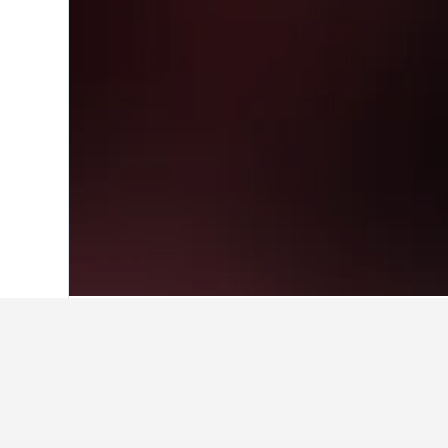
หน้าหลัก
เกาหลีใต้
39,583
โซล
6,238
ข้อมูลเชิงลึกเกี
ใช้เคล็ดลับจากข้อมูล HotelsCombi