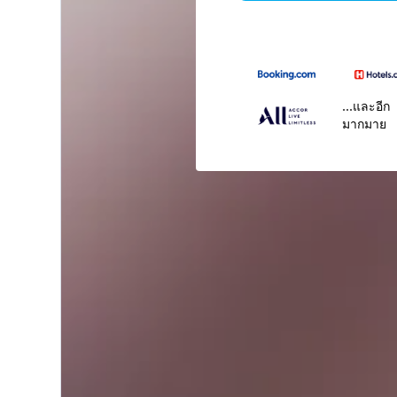
...และอีก
มากมาย