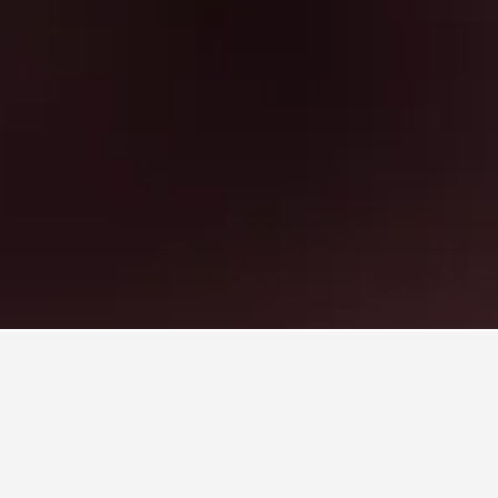
แดบังดง
ณใน แดบังดง