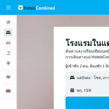
ตั๋วเครื่องบิน
โรงแรม
โรงแรมในแด
รถเช่า
ค้นหาและเปรียบเทียบแดบั
เที่ยวบิน+โรงแรม
การเดินทางบน HotelsCom
สำรวจ
ผู้เข้าพัก 2 คน, ห้องพัก 1 ห
ทริป
พฤ. 13/8
ภาษาไทย