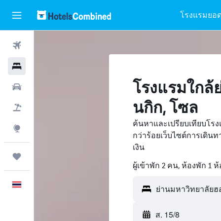
โรงแรมยอด
ตั๋วเครื่องบิน
โรงแรม
โรงแรมใกล้ย
รถเช่า
นกิก, โซล
เที่ยวบิน+โรงแรม
ค้นหาและเปรียบเทียบโรง
สำรวจ
กว่าร้อยเว็บไซต์การเดิ
เงิน
ทริป
ผู้เข้าพัก 2 คน, ห้องพัก 1 ห
ภาษาไทย
ย่านมหาวิทยาลัยฮอ
ส. 15/8