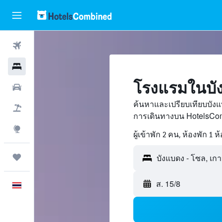
ตั๋วเครื่องบิน
โรงแรม
โรงแรมในบั
รถเช่า
ค้นหาและเปรียบเทียบบังแ
เที่ยวบิน+โรงแรม
การเดินทางบน HotelsCom
สำรวจ
ผู้เข้าพัก 2 คน, ห้องพัก 1 ห
ทริป
ส. 15/8
ภาษาไทย