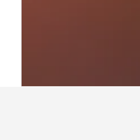
หน้าหลัก
เกาหลีใต้
39,583
โซล
6,238
ข้อมูลเชิงลึกเกี
ใช้เคล็ดลับจากข้อมูล HotelsCombi