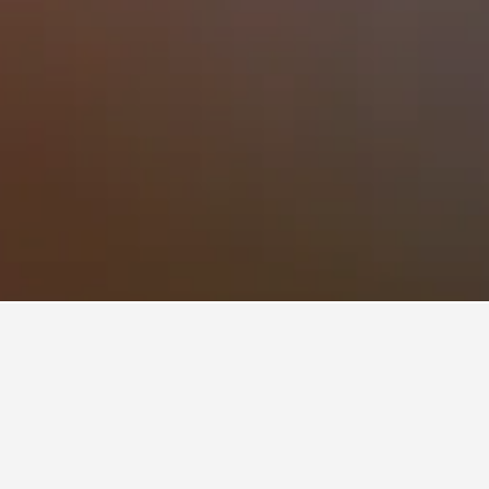
บังแบดง
ณใน บังแบดง