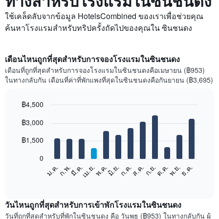
ทางสำหรับโรงแรมในซินชนดง
ใช้เคล็ดลับจากข้อมูล HotelsCombined ของเราเพื่อช่วยคุณ
ค้นหาโรงแรมสำหรับทริปครั้งถัดไปของคุณใน ซินชนดง
เดือนไหนถูกที่สุดสำหรับการจองโรงแรมในซินชนดง
เดือนที่ถูกที่สุดสำหรับการจองโรงแรมในซินชนดงคือเมษายน (฿953)
ในทางกลับกัน เดือนที่ค่าที่พักแพงที่สุดในซินชนดงคือกันยายน (฿3,695)
฿4,500
Bar
Chart
฿3,000
graphic.
chart
with
12
฿1,500
bars.
0
แผนภูมิ
ม.ค.
ก.พ.
มี.ค.
เม.ย.
พ.ค.
มิ.ย.
ก.ค.
ส.ค.
ก.ย.
ต.ค.
พ.ย.
ธ.ค.
ต่อ
End
of
ไป
interactive
นี้
chart
แสดง
วันไหนถูกที่สุดสำหรับการเข้าพักโรงแรมในซินชนดง
ราคา
วันที่ถูกที่สุดสำหรับที่พักในซินชนดง คือ วันพุธ (฿953) ในทางกลับกัน ผู้