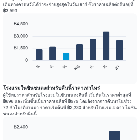
เฉลี่ย
เดินทางคาดหวังได้ว่าจะจ่ายสูงสุดในวันเสาร์ ซึ่งราคาเฉลี่ยต่อคืนอยู่ที่
ของ
฿3,593
ห้อง
พัก
฿4,500
ใน
Bar
แต่ละ
Chart
graphic.
฿3,000
chart
เดือน
with
แผนภูมิ
7
฿1,500
มี
bars.
แกน
0
X
แผนภูมิ
ศ.
พฤ.
พ.
อ.
จ.
อา.
ส.
1
ต่อ
End
แกน
of
ไป
interactive
แสดง
นี้
chart
เดือน
แสดง
โรงแรมในซินชนดงสำหรับคืนนี้ราคาเท่าไหร่
แผนภูมิ
ราคา
ผู้ใช้พบราคาสำหรับโรงแรมในซินชนดงคืนนี้ เริ่มต้นในราคาต่ำสุดที่
มี
เฉลี่ย
฿696 และเพิ่มขึ้นเป็นราคาเฉลี่ยที่ ฿979 โดยอิงจากการค้นหาในช่วง
แกน
ของ
72 ชั่วโมงที่ผ่านมา ราคาเริ่มต้นที่ ฿2,230 สำหรับโรงแรม 4 ดาว ในซิน
Y
ห้อง
ชนดงสำหรับคืนนี้
1
พัก
แกน
ใน
แแส
฿2,400
แต่ละ
ดง
Bar
วัน
Chart
ราคา
graphic.
chart