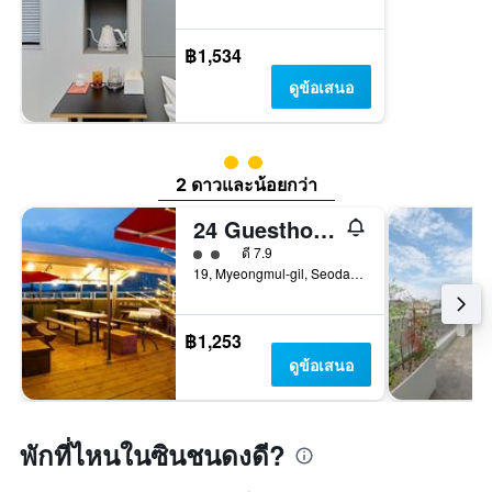
฿1,534
ดูข้อเสนอ
ให้ 2 ดาว
2 ดาวและน้อยกว่า
24 Guesthouse Sinchon Avenue
ให้ 2 ดาว
ดี 7.9
19, Myeongmul-gil, Seodaemun-gu, โซล, เกาหลีใต้
฿1,253
ดูข้อเสนอ
พักที่ไหนในซินชนดงดี?