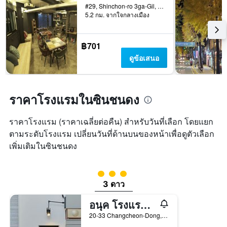
วัน
#29, Shinchon-ro 3ga-Gil, โซล, เกาหลีใต้
แกน
ก่อน
5.2 กม. จากใจกลางเมือง
แสดง
การ
ราคา
เข้า
เฉลี่ย
พัก
฿701
ของ
แผนภูมิ
ห้อง
ดูข้อเสนอ
มี
พัก
แกน
ใน
Y
ช่วง
1
สุด
ราคาโรงแรมในซินชนดง
แกน
สัปดาห์
แแส
นี้
ดง
ราคาโรงแรม (ราคาเฉลี่ยต่อคืน) สำหรับวันที่เลือก โดยแยก
ที่
ราคา
ตามระดับโรงแรม เปลี่ยนวันที่ด้านบนของหน้าเพื่อดูตัวเลือก
พบ
เฉลี่ย
ใน
เพิ่มเติมในซินชนดง
ของ
ช่วง
ห้อง
3
พัก
วัน
ให้ 3 ดาว
ที่
3 ดาว
ผ่าน
มา
อนุค โรงแรม โซล ชินชน
20-33 Changcheon-Dong, โซล, เกาหลีใต้