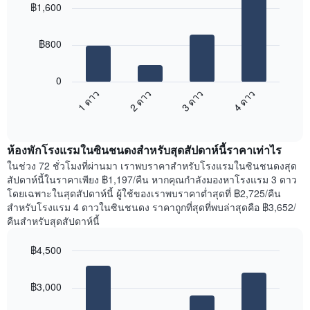
ของ
฿1,600
with
เฉลี่ย
สัปดาห์
4
ของ
แผนภูมิ
bars.
ห้อง
มี
฿800
พัก
แกน
แผนภูมิ
X
ต่อ
1
0
ไป
แกน
1 ดาว
2 ดาว
3 ดาว
4 ดาว
นี้
แสดง
End
แสดง
วัน
of
ราคา
interactive
ของ
เฉลี่ย
chart
สัปดาห์
ห้องพักโรงแรมในซินชนดงสำหรับสุดสัปดาห์นี้ราคาเท่าไร
ของ
แผนภูมิ
ห้อง
ในช่วง 72 ชั่วโมงที่ผ่านมา เราพบราคาสำหรับโรงแรมในซินชนดงสุด
มี
พัก
สัปดาห์นี้ในราคาเพียง ฿1,197/คืน หากคุณกำลังมองหาโรงแรม 3 ดาว
แกน
คืน
โดยเฉพาะในสุดสัปดาห์นี้ ผู้ใช้ของเราพบราคาต่ำสุดที่ ฿2,725/คืน
Y
นี้
สำหรับโรงแรม 4 ดาวในซินชนดง ราคาถูกที่สุดที่พบล่าสุดคือ ฿3,652/
1
ที่
คืนสำหรับสุดสัปดาห์นี้
แกน
พบ
แแส
ใน
฿4,500
ดง
ช่วง
ราคา
Bar
Chart
3
เฉลี่ย
graphic.
chart
วัน
฿3,000
with
ของ
ที่
4
ห้อง
ผ่าน
bars.