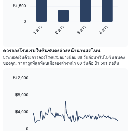
พัก
มา
฿1,500
โดย
แผนภูมิ
รวบรวม
ต่อ
0
ตาม
ไป
1 ดาว
2 ดาว
3 ดาว
4 ดาว
ระดับ
นี้
ดาว
End
แสดง
of
แผนภูมิ
ราคา
interactive
มี
เฉลี่ย
chart
แกน
ควรจองโรงแรมในซินชนดงล่วงหน้านานแค่ไหน
ของ
X
ห้อง
ประหยัดเงินด้วยการจองโรงแรมอย่างน้อย 88 วันก่อนทริปไปซินชนดง
1
พัก
ของคุณ ราคาถูกที่สุดที่พบเมื่อจองล่วงหน้า 88 วันคือ ฿1,501 ต่อคืน
แกน
ใน
แสดง
สุด
หมวด
฿12,000
สัปดาห์
หมู่
นี้
Line
Chart
โรงแรม
graphic.
chart
ที่
ตาม
with
฿8,000
พบ
90
จำนวน
ใน
data
ดาว
ช่วง
points.
แผนภูมิ
฿4,000
3
มี
วัน
แผนภูมิ
แกน
ที่
ต่อ
Y
ผ่าน
0
ไป