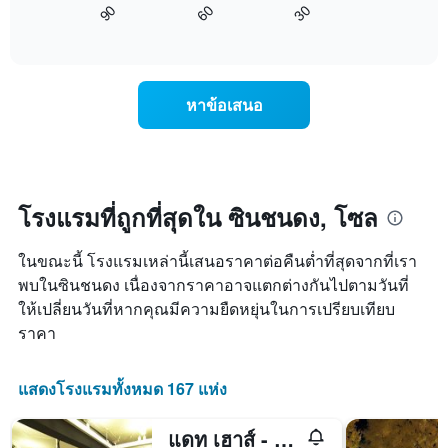
1
มา
90
60
30
นี้
End
แกน
โดย
of
แสดง
แสดง
interactive
รวบรวม
การ
chart
ราคา
ตาม
เปลี่ยนแปลง
เฉลี่ย
ระดับ
ของ
ของ
หาข้อเสนอ
ดาว
ราคา
ห้อง
แผนภูมิ
ห้อง
พัก
มี
พัก
คืน
แกน
เมื่อ
นี้
X
ใกล้
ซึ่ง
1
ถึง
โรงแรมที่ถูกที่สุดใน ซินชนดง, โซล
พบใน
แกน
วัน
3
แสดง
ที่
วัน
หมวด
ในขณะนี้ โรงแรมเหล่านี้เสนอราคาต่อคืนต่ำที่สุดจากที่เรา
เข้า
ที่
หมู่
พัก
พบในซินชนดง เนื่องจากราคาอาจแตกต่างกันไปตามวันที่
ผ่าน
โรงแรม
แผนภูมิ
ให้เปลี่ยนวันที่หากคุณมีความยืดหยุ่นในการเปรียบเทียบ
มา
ตาม
มี
ราคา
จำนวน
แกน
ดาว
X
แผนภูมิ
1
แสดงโรงแรมทั้งหมด 167 แห่ง
มี
แกน
แกน
แสดง
Y
แดท เฮาส์ - โฮสเทล
จำนวน
1