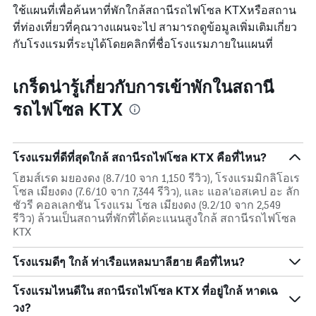
ใช้แผนที่เพื่อค้นหาที่พักใกล้สถานีรถไฟโซล KTXหรือสถาน
ที่ท่องเที่ยวที่คุณวางแผนจะไป สามารถดูข้อมูลเพิ่มเติมเกี่ยว
กับโรงแรมที่ระบุได้โดยคลิกที่ชื่อโรงแรมภายในแผนที่
เกร็ดน่ารู้เกี่ยวกับการเข้าพักในสถานี
รถไฟโซล KTX
โรงแรมที่ดีที่สุดใกล้ สถานีรถไฟโซล KTX คือที่ไหน?
โฮมส์เรด มยองดง (8.7/10 จาก 1,150 รีวิว), โรงแรมมิกลิโอเร
โซล เมียงดง (7.6/10 จาก 7,344 รีวิว), และ แอล’เอสเคป อะ ลัก
ชัวรี คอลเลกชัน โรงแรม โซล เมียงดง (9.2/10 จาก 2,549
รีวิว) ล้วนเป็นสถานที่พักที่ได้คะแนนสูงใกล้ สถานีรถไฟโซล
KTX
โรงแรมดีๆ ใกล้ ท่าเรือแหลมบาลีฮาย คือที่ไหน?
โรงแรมไหนดีใน สถานีรถไฟโซล KTX ที่อยู่ใกล้ หาดเฉ
วง?