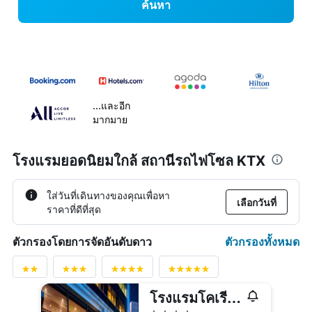
ค้นหา
...และอีก
มากมาย
โรงแรมยอดนิยมใกล้ สถานีรถไฟโซล KTX
ใส่วันที่เดินทางของคุณเพื่อหา
เลือกวันที่
ราคาที่ดีที่สุด
ตัวกรองทั้งหมด
ตัวกรองโดยการจัดอันดับดาว
โรงแรมโคเรียนา
4 ดาว