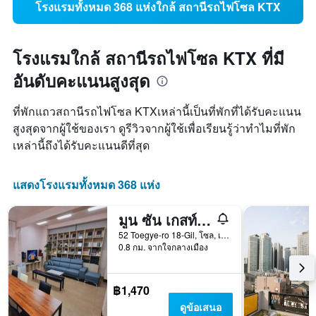
โรงแรมทั้งหมด 368 แห่งใกล้ สถานีรถไฟโซล KTX
โรงแรมใกล้ สถานีรถไฟโซล KTX ที่มี
อันดับคะแนนสูงสุด
ที่พักแถวสถานีรถไฟโซล KTXเหล่านี้เป็นที่พักที่ได้รับคะแนน
สูงสุดจากผู้ใช้ของเรา ดูรีวิวจากผู้ใช้เพื่อเรียนรู้ว่าทำไมที่พัก
เหล่านี้ถึงได้รับคะแนนดีที่สุด
แสดงโรงแรมทั้งหมด 368 แห่ง
มูน ซัน เกสท์เฮาส์
52 Toegye-ro 18-Gil, โซล, เกาหลีใต้
0.8 กม. จากใจกลางเมือง
฿1,470
ดูข้อเสนอ