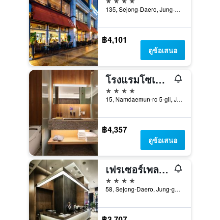
135, Sejong-Daero, Jung-gu, โซล, เกาหลีใต้
฿4,101
ดูข้อเสนอ
โรงแรมโซเท็ตสึ เดอะสไปลเซอร์ โซล มยองดง
4 ดาว
15, Namdaemun-ro 5-gil, Jung-gu, โซล, เกาหลีใต้
฿4,357
ดูข้อเสนอ
เฟรเซอร์เพลส นัมแดมุน โซล
4 ดาว
58, Sejong-Daero, Jung-gu, โซล, เกาหลีใต้
฿3,707