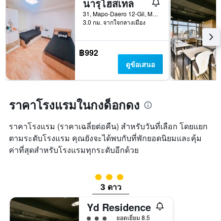
นารุโฮสเทล
ของ
สัปดาห์
31, Mapo-Daero 12-Gil, Mapo-gu, โซล, เกาหลีใต้
แผนภูมิ
3.0 กม. จากใจกลางเมือง
มี
แกน
Y
฿992
1
ดูข้อเสนอ
แกน
แแส
ดง
ราคา
ราคาโรงแรมในกงด็อกดง
เฉลี่ย
ของ
ห้อง
ราคาโรงแรม (ราคาเฉลี่ยต่อคืน) สำหรับวันที่เลือก โดยแยก
พัก
ตามระดับโรงแรม คุณยังจะได้พบกับที่พักยอดนิยมและคุ้ม
ค่าที่สุดสำหรับโรงแรมทุกระดับอีกด้วย
ให้ 3 ดาว
3 ดาว
Yd Residence
ให้ 3 ดาว
ยอดเยี่ยม 8.5