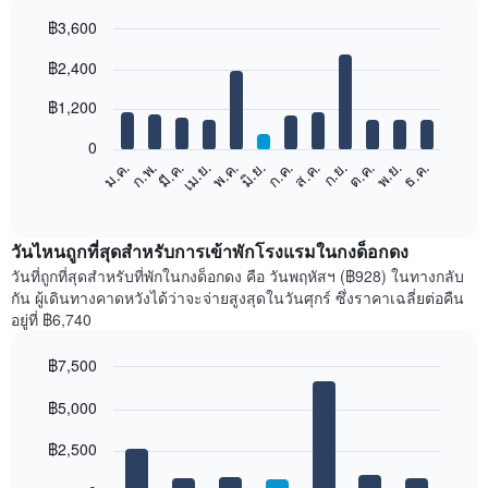
฿3,600
Bar
Chart
฿2,400
graphic.
chart
with
12
฿1,200
bars.
0
แผนภูมิ
ม.ค.
ก.พ.
มี.ค.
เม.ย.
พ.ค.
มิ.ย.
ก.ค.
ส.ค.
ก.ย.
ต.ค.
พ.ย.
ธ.ค.
ต่อ
End
of
ไป
interactive
นี้
chart
แสดง
วันไหนถูกที่สุดสำหรับการเข้าพักโรงแรมในกงด็อกดง
ราคา
วันที่ถูกที่สุดสำหรับที่พักในกงด็อกดง คือ วันพฤหัสฯ (฿928) ในทางกลับ
เฉลี่ย
กัน ผู้เดินทางคาดหวังได้ว่าจะจ่ายสูงสุดในวันศุกร์ ซึ่งราคาเฉลี่ยต่อคืน
ของ
อยู่ที่ ฿6,740
ห้อง
พัก
฿7,500
ใน
Bar
แต่ละ
Chart
graphic.
฿5,000
chart
เดือน
with
แผนภูมิ
7
฿2,500
มี
bars.
แกน