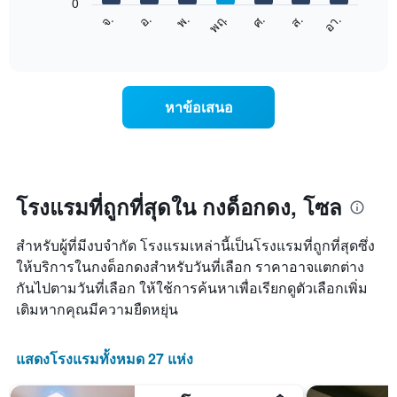
0
X
แผนภูมิ
ศ.
พฤ.
พ.
อ.
จ.
อา.
ส.
1
ต่อ
End
แกน
of
ไป
interactive
แสดง
นี้
chart
เดือน
แสดง
แผนภูมิ
ราคา
หาข้อเสนอ
มี
เฉลี่ย
แกน
ของ
Y
ห้อง
1
พัก
แกน
ใน
แแส
แต่ละ
โรงแรมที่ถูกที่สุดใน กงด็อกดง, โซล
ดง
วัน
ราคา
ของ
เฉลี่ย
สำหรับผู้ที่มีงบจำกัด โรงแรมเหล่านี้เป็นโรงแรมที่ถูกที่สุดซึ่ง
สัปดาห์
ของ
แผนภูมิ
ให้บริการในกงด็อกดงสำหรับวันที่เลือก ราคาอาจแตกต่าง
ห้อง
มี
กันไปตามวันที่เลือก ให้ใช้การค้นหาเพื่อเรียกดูตัวเลือกเพิ่ม
พัก
แกน
เติมหากคุณมีความยืดหยุ่น
X
1
แกน
แสดงโรงแรมทั้งหมด 27 แห่ง
แสดง
วัน