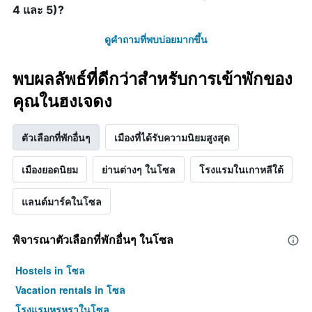
Y
4 และ 5)?
1
แกน
ดูคำถามที่พบบ่อยมากขึ้น
แแส
ดง
ราคา
พบผลลัพธ์ที่ดีกว่าสำหรับการเข้าพักของ
เฉลี่ย
ของ
คุณในฮงเจดง
ห้อง
พัก
ตัวเลือกที่พักอื่นๆ
เมืองที่ได้รับความนิยมสูงสุด
เมืองยอดนิยม
ย่านต่างๆ ในโซล
โรงแรมในเกาหลีใต้
แลนด์มาร์คในโซล
พิจารณาตัวเลือกที่พักอื่นๆ ในโซล
Hostels in โซล
Vacation rentals in โซล
โรงแรมหรูหราในโซล