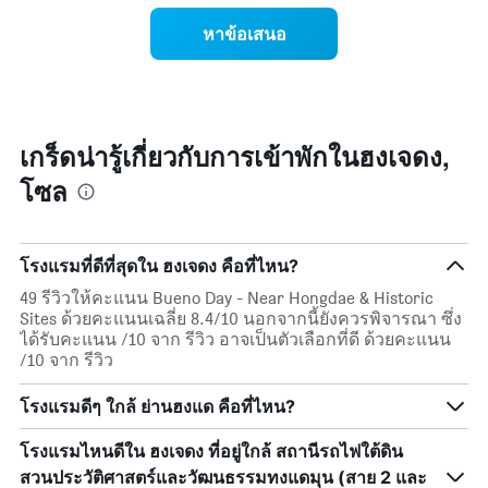
แผนภูมิ
ราคา
หาข้อเสนอ
มี
เฉลี่ย
แกน
ของ
Y
ห้อง
1
พัก
แกน
ใน
แแส
แต่ละ
เกร็ดน่ารู้เกี่ยวกับการเข้าพักในฮงเจดง,
ดง
วัน
ราคา
โซล
ของ
เฉลี่ย
สัปดาห์
ของ
แผนภูมิ
ห้อง
มี
พัก
โรงแรมที่ดีที่สุดใน ฮงเจดง คือที่ไหน?
แกน
X
49 รีวิวให้คะแนน Bueno Day - Near Hongdae & Historic
1
Sites ด้วยคะแนนเฉลี่ย 8.4/10 นอกจากนี้ยังควรพิจารณา ซึ่ง
แกน
ได้รับคะแนน /10 จาก รีวิว อาจเป็นตัวเลือกที่ดี ด้วยคะแนน
แสดง
/10 จาก รีวิว
วัน
ของ
โรงแรมดีๆ ใกล้ ย่านฮงแด คือที่ไหน?
สัปดาห์
แผนภูมิ
โรงแรมไหนดีใน ฮงเจดง ที่อยู่ใกล้ สถานีรถไฟใต้ดิน
มี
แกน
สวนประวัติศาสตร์และวัฒนธรรมทงแดมุน (สาย 2 และ