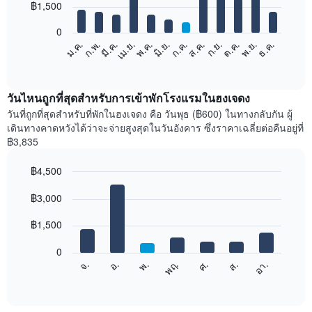
12
฿1,500
bars.
0
แผนภูมิ
ม.ค.
ก.พ.
มี.ค.
เม.ย.
พ.ค.
มิ.ย.
ก.ค.
ส.ค.
ก.ย.
ต.ค.
พ.ย.
ธ.ค.
ต่อ
End
of
ไป
interactive
นี้
chart
แสดง
วันไหนถูกที่สุดสำหรับการเข้าพักโรงแรมในฮงเจดง
ราคา
วันที่ถูกที่สุดสำหรับที่พักในฮงเจดง คือ วันพุธ (฿600) ในทางกลับกัน ผู้
เฉลี่ย
เดินทางคาดหวังได้ว่าจะจ่ายสูงสุดในวันอังคาร ซึ่งราคาเฉลี่ยต่อคืนอยู่ที่
ของ
฿3,835
ห้อง
พัก
฿4,500
ใน
Bar
แต่ละ
Chart
graphic.
฿3,000
chart
เดือน
with
แผนภูมิ
7
฿1,500
มี
bars.
แกน
0
X
แผนภูมิ
ศ.
พฤ.
พ.
อ.
จ.
อา.
ส.
1
ต่อ
End
แกน
of
ไป
interactive
แสดง
นี้
chart
เดือน
แสดง