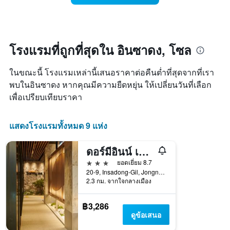
แผนภูมิ
ห้อง
มี
พัก
แกน
เมื่อ
Y
ใกล้
1
ถึง
โรงแรมที่ถูกที่สุดใน อินซาดง, โซล
แกน
วัน
แแส
ที่
ดง
ในขณะนี้ โรงแรมเหล่านี้เสนอราคาต่อคืนต่ำที่สุดจากที่เรา
เข้า
ราคา
พัก
พบในอินซาดง หากคุณมีความยืดหยุ่น ให้เปลี่ยนวันที่เลือก
เฉลี่ย
แผนภูมิ
เพื่อเปรียบเทียบราคา
ของ
มี
ห้อง
แกน
พัก
X
แสดงโรงแรมทั้งหมด 9 แห่ง
1
แกน
ดอร์มีอินน์ เอ็กซ์เพรส โซล อินซาดง
แสดง
จำนวน
3 ดาว
ยอดเยี่ยม 8.7
วัน
20-9, Insadong-Gil, Jongno-gu, โซล, เกาหลีใต้
ก่อน
2.3 กม. จากใจกลางเมือง
การ
เข้า
฿3,286
พัก
ดูข้อเสนอ
แผนภูมิ
มี