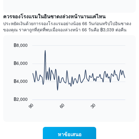
แกน
of
ไป
interactive
แสดง
นี้
chart
เดือน
แสดง
ควรจองโรงแรมในอินซาดงล่วงหน้านานแค่ไหน
แผนภูมิ
ราคา
ประหยัดเงินด้วยการจองโรงแรมอย่างน้อย 66 วันก่อนทริปไปอินซาดง
มี
เฉลี่ย
ของคุณ ราคาถูกที่สุดที่พบเมื่อจองล่วงหน้า 66 วันคือ ฿3,039 ต่อคืน
แกน
ของ
Y
ห้อง
1
พัก
฿8,000
แกน
ใน
Line
Chart
แแส
แต่ละ
graphic.
chart
ดง
with
วัน
฿6,000
ราคา
90
ของ
data
เฉลี่ย
สัปดาห์
points.
ของ
แผนภูมิ
฿4,000
ห้อง
มี
แผนภูมิ
พัก
แกน
ต่อ
X
฿2,000
ไป
1
90
60
30
นี้
End
แกน
of
แสดง
แสดง
interactive
การ
chart
วัน
เปลี่ยนแปลง
ของ
ของ
สัปดาห์
หาข้อเสนอ
ราคา