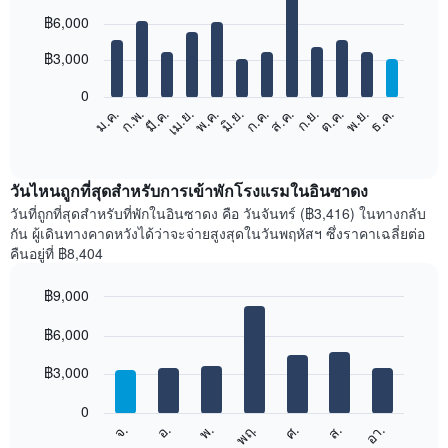
Bar
Chart
฿6,000
graphic.
chart
with
12
฿3,000
bars.
0
แผนภูมิ
ม.ค.
ก.พ.
มี.ค.
เม.ย.
พ.ค.
มิ.ย.
ก.ค.
ส.ค.
ก.ย.
ต.ค.
พ.ย.
ธ.ค.
ต่อ
End
of
ไป
interactive
นี้
chart
แสดง
วันไหนถูกที่สุดสำหรับการเข้าพักโรงแรมในอินซาดง
ราคา
วันที่ถูกที่สุดสำหรับที่พักในอินซาดง คือ วันจันทร์ (฿3,416) ในทางกลับ
เฉลี่ย
กัน ผู้เดินทางคาดหวังได้ว่าจะจ่ายสูงสุดในวันพฤหัสฯ ซึ่งราคาเฉลี่ยต่อ
ของ
คืนอยู่ที่ ฿8,404
ห้อง
พัก
฿9,000
ใน
Bar
แต่ละ
Chart
graphic.
฿6,000
chart
เดือน
with
แผนภูมิ
7
฿3,000
มี
bars.
แกน
0
X
แผนภูมิ
ศ.
พฤ.
พ.
อ.
จ.
อา.
ส.
1
ต่อ
End