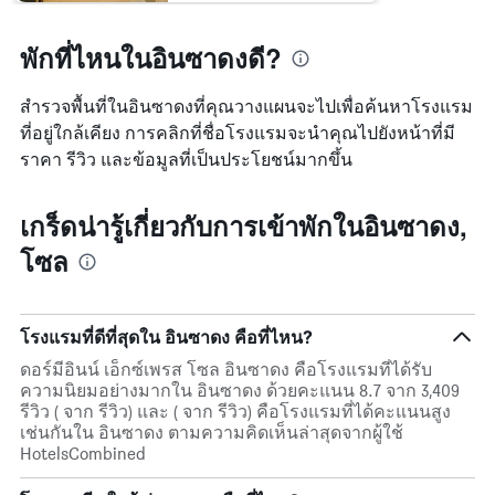
แกน
Y
พักที่ไหนในอินซาดงดี?
1
แกน
สำรวจพื้นที่ในอินซาดงที่คุณวางแผนจะไปเพื่อค้นหาโรงแรม
แแส
ดง
ที่อยู่ใกล้เคียง การคลิกที่ชื่อโรงแรมจะนำคุณไปยังหน้าที่มี
ราคา
ราคา รีวิว และข้อมูลที่เป็นประโยชน์มากขึ้น
เฉลี่ย
ของ
ห้อง
เกร็ดน่ารู้เกี่ยวกับการเข้าพักในอินซาดง,
พัก
โซล
โรงแรมที่ดีที่สุดใน อินซาดง คือที่ไหน?
ดอร์มีอินน์ เอ็กซ์เพรส โซล อินซาดง คือโรงแรมที่ได้รับ
ความนิยมอย่างมากใน อินซาดง ด้วยคะแนน 8.7 จาก 3,409
รีวิว ( จาก รีวิว) และ ( จาก รีวิว) คือโรงแรมที่ได้คะแนนสูง
เช่นกันใน อินซาดง ตามความคิดเห็นล่าสุดจากผู้ใช้
HotelsCombined