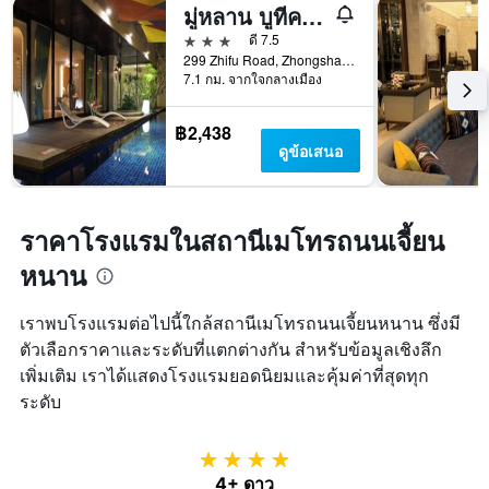
มู่หลาน บูทีค โฮเต็ล - ไทเป ต้าจื้อ บรานช์
3 ดาว
ดี 7.5
299 Zhifu Road, Zhongshan District, ไทเป, ไต้หวัน
7.1 กม. จากใจกลางเมือง
฿2,438
ดูข้อเสนอ
ราคาโรงแรมในสถานีเมโทรถนนเจี้ยน
หนาน
เราพบโรงแรมต่อไปนี้ใกล้สถานีเมโทรถนนเจี้ยนหนาน ซึ่งมี
ตัวเลือกราคาและระดับที่แตกต่างกัน สำหรับข้อมูลเชิงลึก
เพิ่มเติม เราได้แสดงโรงแรมยอดนิยมและคุ้มค่าที่สุดทุก
ระดับ
4 ดาว
4+ ดาว