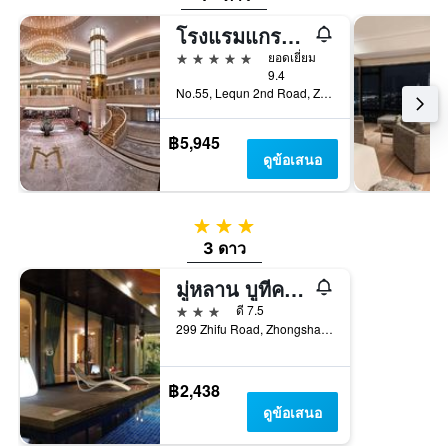
โรงแรมแกรนด์เมย์ฟูล ไทเป
5 ดาว
ยอดเยี่ยม
9.4
No.55, Lequn 2nd Road, Zhongshan Dist., ไทเป, ไต้หวัน
฿5,945
ดูข้อเสนอ
3 ดาว
3 ดาว
มู่หลาน บูทีค โฮเต็ล - ไทเป ต้าจื้อ บรานช์
3 ดาว
ดี 7.5
299 Zhifu Road, Zhongshan District, ไทเป, ไต้หวัน
฿2,438
ดูข้อเสนอ