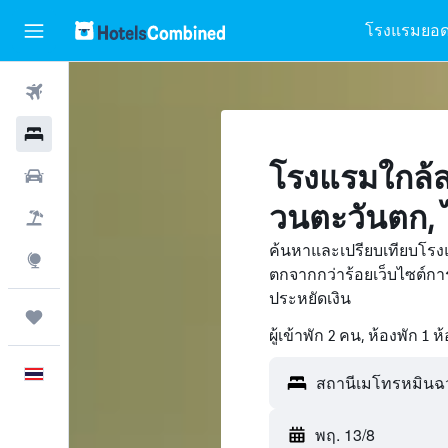
โรงแรมยอด
ตั๋วเครื่องบิน
โรงแรม
โรงแรมใกล้
รถเช่า
วนตะวันตก, 
เที่ยวบิน+โรงแรม
ค้นหาและเปรียบเทียบโร
สำรวจ
ตกจากกว่าร้อยเว็บไซต์ก
ประหยัดเงิน
ทริป
ผู้เข้าพัก 2 คน, ห้องพัก 1 ห
ภาษาไทย
พฤ. 13/8