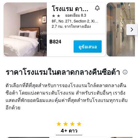
สัปดาห์
โรงแรม ดาน พาร์ก - โฮสเทล
แผนภูมิ
มี
2 ดาว
ยอดเยี่ยม 8.3
แกน
8F., No. 271, Section 2, Xinyi Road, ไทเป, ไต้หวัน
2.7 กม. จากใจกลางเมือง
Y
1
แกน
฿824
แแส
ดูข้อเสนอ
ดง
ราคา
เฉลี่ย
ของ
ราคาโรงแรมในตลาดกลางคืนซือต้า
ห้อง
พัก
ตัวเลือกที่ดีที่สุดสำหรับการจองโรงแรมใกล้ตลาดกลางคืน
ซือต้า โดยแบ่งตามระดับโรงแรม สำหรับระดับอื่นๆ เรายัง
แสดงที่พักยอดนิยมและคุ้มค่าที่สุดสำหรับโรงแรมทุกระดับ
อีกด้วย
4 ดาว
4+ ดาว