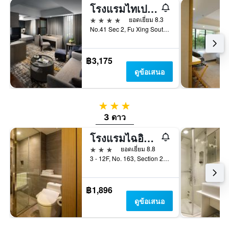
โรงแรมไทเป ฟูลเลอร์ตัน - ฟู่ซิงเซาท์
4 ดาว
ยอดเยี่ยม 8.3
No.41 Sec 2, Fu Xing South Road, ไทเป, ไต้หวัน
฿3,175
ดูข้อเสนอ
3 ดาว
3 ดาว
โรงแรมไฉอิน - ตงเหมิน
3 ดาว
ยอดเยี่ยม 8.8
3 - 12F, No. 163, Section 2, Xinyi Road, ไทเป, ไต้หวัน
฿1,896
ดูข้อเสนอ