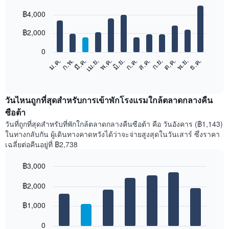
Bar
Chart
฿4,000
graphic.
chart
with
12
฿2,000
bars.
0
แผนภูมิ
ม.ค.
ก.พ.
มี.ค.
เม.ย.
พ.ค.
มิ.ย.
ก.ค.
ส.ค.
ก.ย.
ต.ค.
พ.ย.
ธ.ค.
ต่อ
End
of
ไป
interactive
นี้
chart
แสดง
วันไหนถูกที่สุดสำหรับการเข้าพักโรงแรมใกล้ตลาดกลางคืน
ราคา
ซือต้า
เฉลี่ย
วันที่ถูกที่สุดสำหรับที่พักใกล้ตลาดกลางคืนซือต้า คือ วันอังคาร (฿1,143)
ของ
ในทางกลับกัน ผู้เดินทางคาดหวังได้ว่าจะจ่ายสูงสุดในวันเสาร์ ซึ่งราคา
ห้อง
เฉลี่ยต่อคืนอยู่ที่ ฿2,738
พัก
ใน
฿3,000
แต่ละ
เดือน
Bar
Chart
graphic.
฿2,000
แผนภูมิ
chart
with
มี
7
฿1,000
แกน
bars.
X
1
0