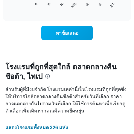
แผนภูมิ
แกน
ศ.
พฤ.
พ.
อ.
จ.
อา.
ส.
ต่อ
End
แสดง
of
ไป
เดือน
interactive
นี้
chart
แผนภูมิ
แสดง
มี
ราคา
แกน
หาข้อเสนอ
เฉลี่ย
Y
ของ
1
ห้อง
แกน
พัก
แแส
ใน
ดง
แต่ละ
โรงแรมที่ถูกที่สุดใกล้ ตลาดกลางคืน
ราคา
วัน
เฉลี่ย
ซือต้า, ไทเป
ของ
ของ
สัปดาห์
ห้อง
แผนภูมิ
พัก
สำหรับผู้ที่มีงบจำกัด โรงแรมเหล่านี้เป็นโรงแรมที่ถูกที่สุดซึ่ง
มี
ให้บริการใกล้ตลาดกลางคืนซือต้าสำหรับวันที่เลือก ราคา
แกน
อาจแตกต่างกันไปตามวันที่เลือก ให้ใช้การค้นหาเพื่อเรียกดู
X
1
ตัวเลือกเพิ่มเติมหากคุณมีความยืดหยุ่น
แกน
แสดง
วัน
แสดงโรงแรมทั้งหมด 326 แห่ง
ของ