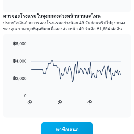
แกน
of
ไป
interactive
แสดง
นี้
chart
เดือน
แสดง
ควรจองโรงแรมในจุงกกดงล่วงหน้านานแค่ไหน
แผนภูมิ
ราคา
ประหยัดเงินด้วยการจองโรงแรมอย่างน้อย 49 วันก่อนทริปไปจุงกกดง
มี
เฉลี่ย
ของคุณ ราคาถูกที่สุดที่พบเมื่อจองล่วงหน้า 49 วันคือ ฿1,654 ต่อคืน
แกน
ของ
Y
ห้อง
1
พัก
฿6,000
แกน
ใน
Line
Chart
แแส
แต่ละ
graphic.
chart
ดง
with
วัน
฿4,000
ราคา
90
ของ
data
เฉลี่ย
สัปดาห์
points.
ของ
แผนภูมิ
฿2,000
ห้อง
มี
แผนภูมิ
พัก
แกน
ต่อ
X
0
ไป
1
90
60
30
นี้
End
แกน
of
แสดง
แสดง
interactive
การ
chart
วัน
เปลี่ยนแปลง
ของ
ของ
สัปดาห์
หาข้อเสนอ
ราคา