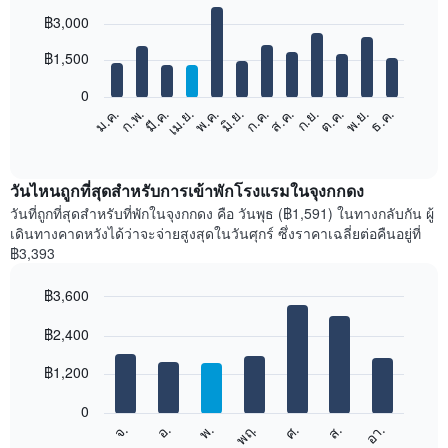
Bar
Chart
฿3,000
graphic.
chart
with
12
฿1,500
bars.
0
แผนภูมิ
ม.ค.
ก.พ.
มี.ค.
เม.ย.
พ.ค.
มิ.ย.
ก.ค.
ส.ค.
ก.ย.
ต.ค.
พ.ย.
ธ.ค.
ต่อ
End
of
ไป
interactive
นี้
chart
แสดง
วันไหนถูกที่สุดสำหรับการเข้าพักโรงแรมในจุงกกดง
ราคา
วันที่ถูกที่สุดสำหรับที่พักในจุงกกดง คือ วันพุธ (฿1,591) ในทางกลับกัน ผู้
เฉลี่ย
เดินทางคาดหวังได้ว่าจะจ่ายสูงสุดในวันศุกร์ ซึ่งราคาเฉลี่ยต่อคืนอยู่ที่
ของ
฿3,393
ห้อง
พัก
฿3,600
ใน
Bar
แต่ละ
Chart
graphic.
฿2,400
chart
เดือน
with
แผนภูมิ
7
฿1,200
มี
bars.
แกน
0
X
แผนภูมิ
ศ.
พฤ.
พ.
อ.
จ.
อา.
ส.
1
ต่อ
End