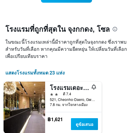
แผนภูมิ
ห้อง
มี
พัก
แกน
เมื่อ
Y
ใกล้
1
ถึง
โรงแรมที่ถูกที่สุดใน จุงกกดง, โซล
แกน
วัน
แแส
ที่
ดง
ในขณะนี้โรงแรมเหล่านี้มีราคาถูกที่สุดในจุงกกดง ซึ่งเราพบ
เข้า
ราคา
พัก
สำหรับวันที่เลือก หากคุณมีความยืดหยุ่น ให้เปลี่ยนวันที่เลือก
เฉลี่ย
แผนภูมิ
เพื่อเปรียบเทียบราคา
ของ
มี
ห้อง
แกน
พัก
X
แสดงโรงแรมทั้งหมด 23 แห่ง
1
แกน
โรงแรมเดอะดีไซเนอร์ คอนแด
แสดง
จำนวน
2 ดาว
ดี 7.4
วัน
521, Cheonho-Daero, Gwangjin-gu, โซล, เกาหลีใต้
ก่อน
7.8 กม. จากใจกลางเมือง
การ
เข้า
฿1,621
พัก
ดูข้อเสนอ
แผนภูมิ
มี