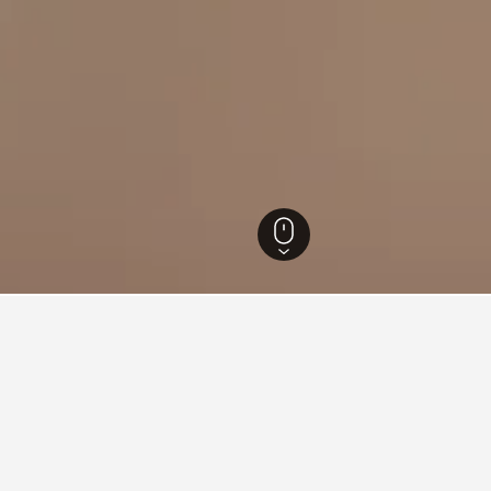
แขวงโมรา
่ยวกับการเดินทางสำหรับโรงแรมใ
ined ของเราเพื่อช่วยคุณค้นหาโรงแรมสำหรับทริปครั้งถัดไปของ
งโรงแรมในแขวงโมรา
วันไหนถูกที่สุดสำหรับกา