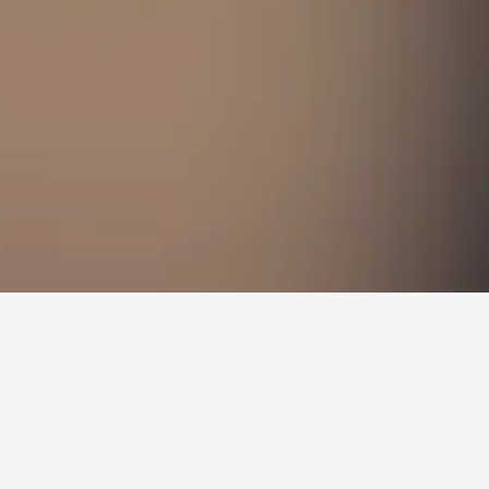
นแขวงโมรา
คุณใน แขวงโมรา
รเข้าพักโรงแรมในแขวงโมรา