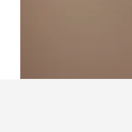
หน้าหลัก
เกาหลีใต้
39,583
ปูซาน
2,043
ข้อมูลเชิงลึกเกี
ใช้เคล็ดลับจากข้อมูล HotelsComb
เดือนไหนถูกที่สุดสำหรับการจอ