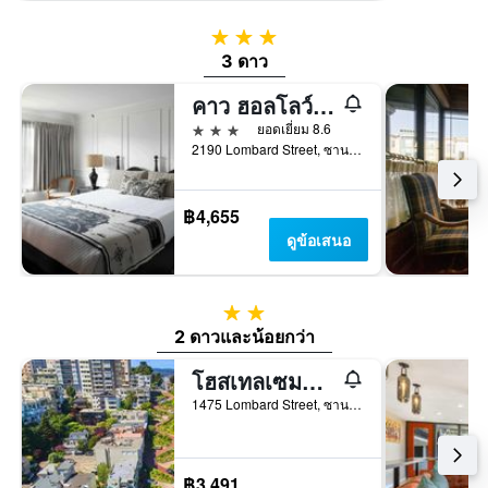
3 ดาว
3 ดาว
คาว ฮอลโลว์ อินน์แอนด์สวีทส์
3 ดาว
ยอดเยี่ยม 8.6
2190 Lombard Street, ซานฟรานซิสโก, CA, สหรัฐอเมริกา
฿4,655
ดูข้อเสนอ
2 ดาว
2 ดาวและน้อยกว่า
โฮสเทลเซมซันซานฟรานซิสโก
1475 Lombard Street, ซานฟรานซิสโก, CA, สหรัฐอเมริกา
฿3,491