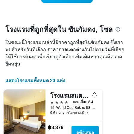
แผนภูมิ
ห้อง
มี
พัก
แกน
เมื่อ
Y
ใกล้
1
ถึง
โรงแรมที่ถูกที่สุดใน ซันกัมดง, โซล
แกน
วัน
แแส
ที่
ดง
ในขณะนี้โรงแรมเหล่านี้มีราคาถูกที่สุดในซันกัมดง ซึ่งเรา
เข้า
ราคา
พัก
พบสำหรับวันที่เลือก ราคาอาจแตกต่างกันไปตามวันที่เลือก
เฉลี่ย
แผนภูมิ
ให้ใช้การค้นหาเพื่อเรียกดูตัวเลือกเพิ่มเติมหากคุณมีความ
ของ
มี
ห้อง
ยืดหยุ่น
แกน
พัก
X
1
แสดงโรงแรมทั้งหมด 23 แห่ง
แกน
แสดง
โรงแรมสแตนฟอร์ด โซล
จำนวน
วัน
4 ดาว
ยอดเยี่ยม 8.4
ก่อน
15, World Cup Buk-ro 58-Gil, Mapo-gu, โซล, เกาหลีใต้
การ
9.6 กม. จากใจกลางเมือง
เข้า
พัก
฿3,376
แผนภูมิ
ดูข้อเสนอ
มี