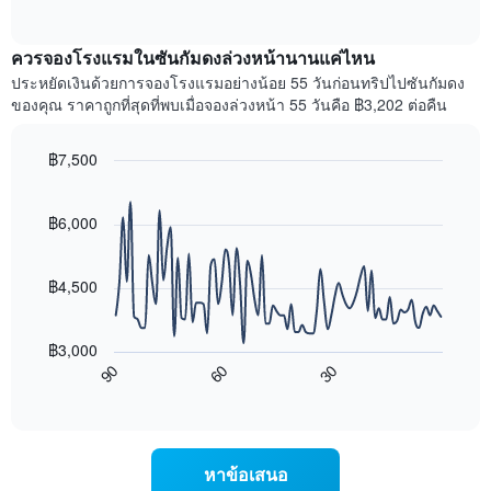
แกน
of
ไป
interactive
แสดง
นี้
chart
เดือน
แสดง
ควรจองโรงแรมในซันกัมดงล่วงหน้านานแค่ไหน
แผนภูมิ
ราคา
ประหยัดเงินด้วยการจองโรงแรมอย่างน้อย 55 วันก่อนทริปไปซันกัมดง
มี
เฉลี่ย
ของคุณ ราคาถูกที่สุดที่พบเมื่อจองล่วงหน้า 55 วันคือ ฿3,202 ต่อคืน
แกน
ของ
Y
ห้อง
1
พัก
฿7,500
แกน
ใน
Line
Chart
แแส
แต่ละ
graphic.
chart
ดง
with
วัน
฿6,000
ราคา
90
ของ
data
เฉลี่ย
สัปดาห์
points.
ของ
แผนภูมิ
฿4,500
ห้อง
มี
แผนภูมิ
พัก
แกน
ต่อ
X
฿3,000
ไป
1
90
60
30
นี้
End
แกน
of
แสดง
แสดง
interactive
การ
chart
วัน
เปลี่ยนแปลง
ของ
ของ
สัปดาห์
หาข้อเสนอ
ราคา