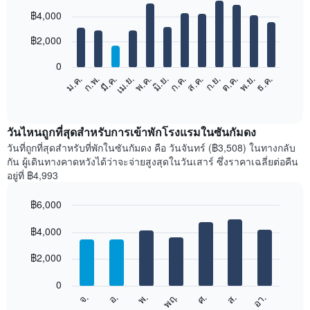
Bar
Chart
฿4,000
graphic.
chart
with
12
฿2,000
bars.
0
แผนภูมิ
ม.ค.
ก.พ.
มี.ค.
เม.ย.
พ.ค.
มิ.ย.
ก.ค.
ส.ค.
ก.ย.
ต.ค.
พ.ย.
ธ.ค.
ต่อ
End
of
ไป
interactive
นี้
chart
แสดง
วันไหนถูกที่สุดสำหรับการเข้าพักโรงแรมในซันกัมดง
ราคา
วันที่ถูกที่สุดสำหรับที่พักในซันกัมดง คือ วันจันทร์ (฿3,508) ในทางกลับ
เฉลี่ย
กัน ผู้เดินทางคาดหวังได้ว่าจะจ่ายสูงสุดในวันเสาร์ ซึ่งราคาเฉลี่ยต่อคืน
ของ
อยู่ที่ ฿4,993
ห้อง
พัก
฿6,000
ใน
Bar
แต่ละ
Chart
graphic.
฿4,000
chart
เดือน
with
แผนภูมิ
7
฿2,000
มี
bars.
แกน
0
X
แผนภูมิ
ศ.
พฤ.
พ.
อ.
จ.
อา.
ส.
1
ต่อ
End