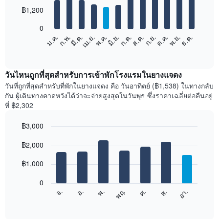
with
12
฿1,200
bars.
0
แผนภูมิ
ม.ค.
ก.พ.
มี.ค.
เม.ย.
พ.ค.
มิ.ย.
ก.ค.
ส.ค.
ก.ย.
ต.ค.
พ.ย.
ธ.ค.
ต่อ
End
of
ไป
interactive
นี้
chart
แสดง
วันไหนถูกที่สุดสำหรับการเข้าพักโรงแรมในยางแจดง
ราคา
วันที่ถูกที่สุดสำหรับที่พักในยางแจดง คือ วันอาทิตย์ (฿1,538) ในทางกลับ
เฉลี่ย
กัน ผู้เดินทางคาดหวังได้ว่าจะจ่ายสูงสุดในวันพุธ ซึ่งราคาเฉลี่ยต่อคืนอยู่
ของ
ที่ ฿2,302
ห้อง
พัก
฿3,000
ใน
Bar
แต่ละ
Chart
graphic.
฿2,000
chart
เดือน
with
แผนภูมิ
7
฿1,000
มี
bars.
แกน
0
X
แผนภูมิ
ศ.
พฤ.
พ.
อ.
จ.
อา.
ส.
1
ต่อ
End
แกน
of
ไป
interactive
แสดง
นี้
chart