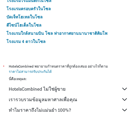
โรงแรมโรแมนติกในโซล
โรงแรมครอบครัวในโซล
บัดเจ็ทโฮเทลในโซล
ดีไซน์โฮเต็ลในโซล
โรงแรมใกล้สนามบิน โซล ท่าอากาศยานนานาชาติคิมโพ
โรงแรม 4 ดาวในโซล
โรงแรม 5 ดาวในโซล
*
HotelsCombined พยายามกำหนดราคาที่ถูกต้องเสมอ อย่างไรก็ตาม
ราคาไม่สามารถรับประกันได้
นี่คือเหตุผล:
HotelsCombined ไม่ใช่ผู้ขาย
เรารวบรวมข้อมูลมหาศาลเพื่อคุณ
ทำไมราคาถึงไม่แม่นยำ 100%?