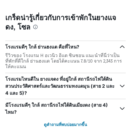
แกน
เมื่อ
Y
ใกล้
1
ถึง
เกร็ดน่ารู้เกี่ยวกับการเข้าพักในยางแจ
แกน
วัน
แแส
ดง, โซล
ที่
ดง
เข้า
ราคา
พัก
เฉลี่ย
แผนภูมิ
ของ
โรงแรมดีๆ ใกล้ ย่านฮงแด คือที่ไหน?
มี
ห้อง
แกน
รีวิวของ โรงแรม H อเวนิว อิแด ชินชอน แนะนำที่นี่ว่าเป็น
พัก
X
ที่พักที่ดีใกล้ ย่านฮงแด โดยได้คะแนน 7.8/10 จาก 2,343 การ
1
ให้คะแนน
แกน
แสดง
โรงแรมไหนดีใน ยางแจดง ที่อยู่ใกล้ สถานีรถไฟใต้ดิน
จำนวน
สวนประวัติศาสตร์และวัฒนธรรมทงแดมุน (สาย 2 และ
วัน
ก่อน
4 และ 5)?
การ
เข้า
มีโรงแรมดีๆ ใกล้ สถานีรถไฟใต้ดินเมียงดง (สาย 4)
พัก
ไหม?
แผนภูมิ
มี
ดูคำถามที่พบบ่อยมากขึ้น
แกน
Y