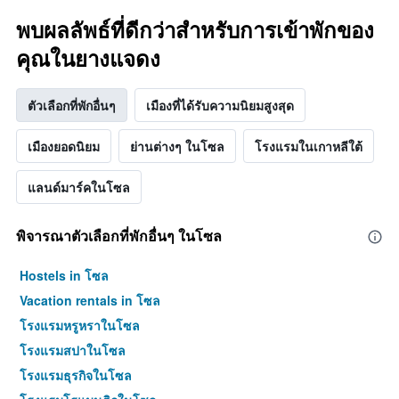
1
พบผลลัพธ์ที่ดีกว่าสำหรับการเข้าพักของ
แกน
แแส
คุณในยางแจดง
ดง
ราคา
เฉลี่ย
ตัวเลือกที่พักอื่นๆ
เมืองที่ได้รับความนิยมสูงสุด
ของ
ห้อง
เมืองยอดนิยม
ย่านต่างๆ ในโซล
โรงแรมในเกาหลีใต้
พัก
แลนด์มาร์คในโซล
พิจารณาตัวเลือกที่พักอื่นๆ ในโซล
Hostels in โซล
Vacation rentals in โซล
โรงแรมหรูหราในโซล
โรงแรมสปาในโซล
โรงแรมธุรกิจในโซล