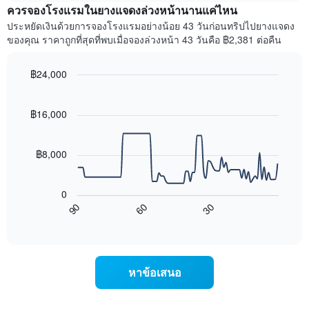
เดือน
แสดง
ควรจองโรงแรมในยางแจดงล่วงหน้านานแค่ไหน
แผนภูมิ
ราคา
ประหยัดเงินด้วยการจองโรงแรมอย่างน้อย 43 วันก่อนทริปไปยางแจดง
มี
เฉลี่ย
ของคุณ ราคาถูกที่สุดที่พบเมื่อจองล่วงหน้า 43 วันคือ ฿2,381 ต่อคืน
แกน
ของ
Y
ห้อง
1
พัก
฿24,000
แกน
ใน
Line
Chart
แแส
แต่ละ
graphic.
chart
ดง
with
วัน
฿16,000
ราคา
90
ของ
data
เฉลี่ย
สัปดาห์
points.
ของ
แผนภูมิ
฿8,000
ห้อง
มี
แผนภูมิ
พัก
แกน
ต่อ
X
0
ไป
1
90
60
30
นี้
End
แกน
of
แสดง
แสดง
interactive
การ
chart
วัน
เปลี่ยนแปลง
ของ
ของ
สัปดาห์
หาข้อเสนอ
ราคา
แผนภูมิ
ห้อง
มี
พัก