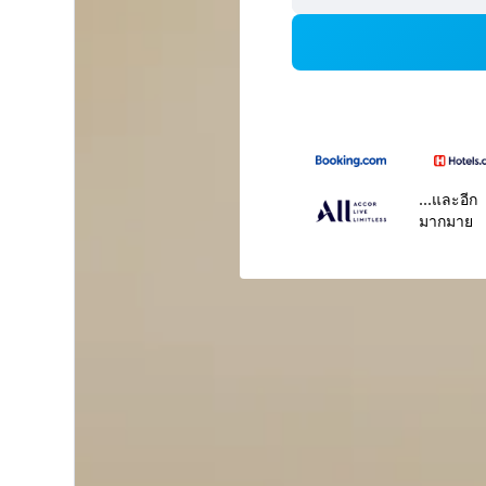
...และอีก
มากมาย