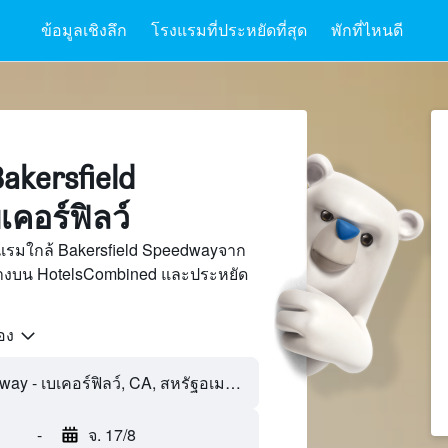
ข้อมูลเชิงลึก
โรงแรมที่ประหยัดที่สุด
พักที่ไหนดี
kersfield
เคอร์ฟิลว์
แรมใกล้ Bakersfield Speedwayจาก
นทางบน HotelsCombined และประหยัด
้อง
Bakersfield Speedway - เบเคอร์ฟิลว์, CA, สหรัฐอเมริกา
-
จ. 17/8