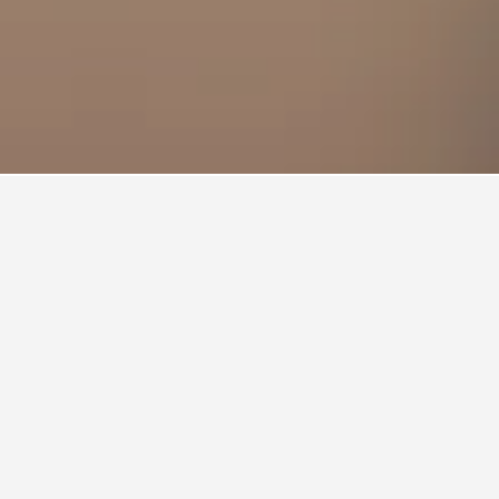
้Bakersfield
ณใกล้Bakersfield Speedway
เข้าพักโรงแรมใกล้Bakersfield
Bakersfield Speedway คือ วันจันทร์ (฿3,483) ในทาง
ะจ่ายสูงสุดในวันพุธ ซึ่งราคาเฉลี่ยต่อคืนอยู่ที่