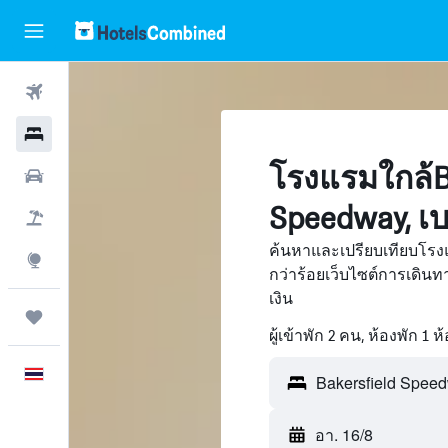
ตั๋วเครื่องบิน
โรงแรม
โรงแรมใกล้Ba
รถเช่า
Speedway, เบ
เที่ยวบิน+โรงแรม
ค้นหาและเปรียบเทียบโรง
สำรวจ
กว่าร้อยเว็บไซต์การเดิ
เงิน
ทริป
ผู้เข้าพัก 2 คน, ห้องพัก 1 ห
ภาษาไทย
อา. 16/8